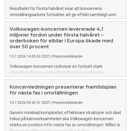
Resultatet för första halvåret visar att koncernens
omställningsarbete fortsätter att ge effekt samtidigt som
orderingången för helelektriska modeller utvecklas starkt.
Volkswagen-koncernen levererade 4,1
miljoner fordon under första halvåret –
orderboken för elbilar i Europa ökade med
över 50 procent
13.7.2026 14:05:50 CEST
|
Pressmeddelande
Volkswagen-koncernen redovisar en fortsatt stark
utveckling i Europa under årets första sex månader.
Orderstocken för helelektriska fordon har ökat med över 50
procent sedan årsskiftet och koncernen befäster sin
Koncernledningen presenterar framtidsplan
position som marknadsledare för elbilar i Europa.
för nästa fas i omställningen
10.7.2026 09:42:31 CEST
|
Pressmeddelande
Genom minskad komplexitet, effektivare strukturer och ökat
fokus på kärnverksamheten ska Volkswagen-koncernen
stärka sin position inför nästa fas av omställningen. Målet är