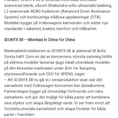
avancerad teknik, såsom åttahundra‑volts ultrasnabb laddning,
L2 avancerade ADAS‑funktioner (Advanced Driver Assistance
System) och kontinuerliga trådlösa uppdateringar (OTA).
Modellen bygger på Volkswagens kärnvärden och sätter nya
standarder i säkerhet, kvalitet, komfort och hållbarhet.
ID.UNYX 08 – tillverkad In China for China
Marknadsintroduktionen av ID.UNYX 08 är planerad till årets
första hälft. Som en del av koncernens största satsning hittills
på eldrivna modeller lanseras tjugo lokalt utvecklade modeller
på den kinesiska marknaden under året. He Xiaopeng,
styrelseordförande och CEO för XPENG, säger:
– Att ID.UNYX 08 nu går in i serieproduktion visar vad vårt
samarbete med Volkswagen‑koncernen kan åstadkomma.
Partnerskapet bygger på ömsesidigt förtroende och nära
samarbete, och gör det möjligt för båda parter att kombinera
sina styrkor och skapa långsiktigt värde. Vi ser fram emot att
fortsätta utveckla samarbetet och skapa fördelar för båda
parter i framtiden.