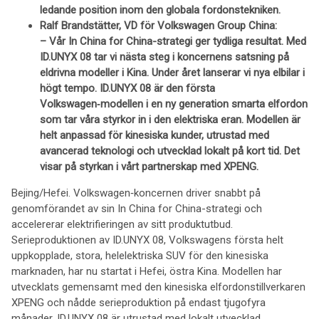
ledande position inom den globala fordons­tekniken.
Ralf Brandstätter, VD för Volkswagen Group China:
– Vår In China for China-strategi ger tydliga resultat. Med
ID.UNYX 08 tar vi nästa steg i koncernens satsning på
eldrivna modeller i Kina. Under året lanserar vi nya elbilar i
högt tempo. ID.UNYX 08 är den första
Volkswagen‑modellen i en ny generation smarta elfordon
som tar våra styrkor in i den elektriska eran. Modellen är
helt anpassad för kinesiska kunder, utrustad med
avancerad teknologi och utvecklad lokalt på kort tid. Det
visar på styrkan i vårt partnerskap med XPENG.
Bejing/Hefei. Volkswagen‑koncernen driver snabbt på
genomförandet av sin In China for China-strategi och
accelererar elektrifieringen av sitt produktutbud.
Serieproduktionen av ID.UNYX 08, Volkswagens första helt
uppkopplade, stora, helelektriska SUV för den kinesiska
marknaden, har nu startat i Hefei, östra Kina. Modellen har
utvecklats gemensamt med den kinesiska elfordonstillverkaren
XPENG och nådde serieproduktion på endast tjugofyra
månader. ID.UNYX 08 är utrustad med lokalt utvecklad