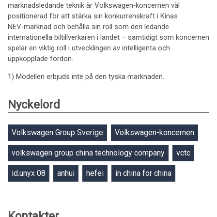
marknadsledande teknik är Volkswagen‑koncernen väl
positionerad för att stärka sin konkurrenskraft i Kinas
NEV‑marknad och behålla sin roll som den ledande
internationella biltillverkaren i landet – samtidigt som koncernen
spelar en viktig roll i utvecklingen av intelligenta och
uppkopplade fordon.
1) Modellen erbjuds inte på den tyska marknaden.
Nyckelord
Volkswagen Group Sverige
Volkswagen-koncernen
volkswagen group china technology company
vctc
id.unyx 08
anhui
hefei
in china for china
Kontakter