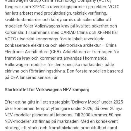
Volkswagen Group China Technology Company (VCTC)
fungerar som XPENG:s utvecklingspartner i projekten. VCTC
har lett arbetet med produktdesign, teknisk verifiering,
kvalitetsstandarder och kördynamik och säkerställer att
modellen följer Volkswagens krav på kvalitet, säkerhet och
körkänsla. Tillsammans med CARIAD China och XPENG har
VCTC utvecklat koncernens första lokalt utvecklade
zonbaserade elektriska och elektroniska arkitektur – China
Electronic Architecture (CEA). Arkitekturen är framtagen för
framtida krav och kommer att användas i kommande
Volkswagen‑modeller för den kinesiska marknaden, både
eldrivna och förbränningsdrivna. Den första modellen baserad
på CEA lanseras senare i år.
Startskottet för Volkswagens NEV‑kampanj
Efter att ha gått in i ett strategiskt ”Delivery Mode” under 2025
ökar koncernen tempot ytterligare under 2026, då över 20 nya
NEV‑modeller planeras att lanseras. Till 2030 kommer 50 nya
NEV‑modeller att finnas på marknaden. Med en konsekvent
strategi, ett starkt och framåtblickande produktutbud samt