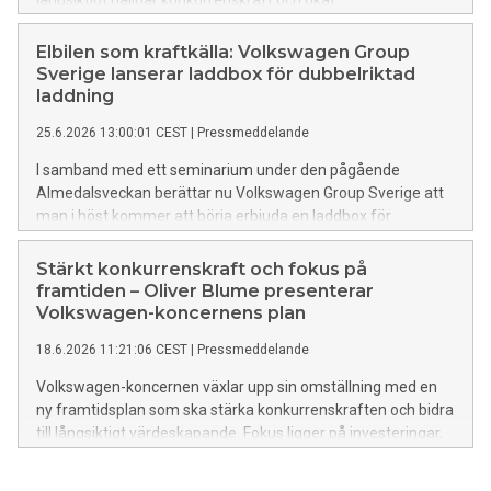
långsiktigt hållbar konkurrenskraft och ökat
handlingsutrymme för framtida investeringar.
Elbilen som kraftkälla: Volkswagen Group
Sverige lanserar laddbox för dubbelriktad
laddning
25.6.2026 13:00:01 CEST
|
Pressmeddelande
I samband med ett seminarium under den pågående
Almedalsveckan berättar nu Volkswagen Group Sverige att
man i höst kommer att börja erbjuda en laddbox för
dubbelriktad laddning.
Stärkt konkurrenskraft och fokus på
framtiden – Oliver Blume presenterar
Volkswagen-koncernens plan
18.6.2026 11:21:06 CEST
|
Pressmeddelande
Volkswagen-koncernen växlar upp sin omställning med en
ny framtidsplan som ska stärka konkurrenskraften och bidra
till långsiktigt värdeskapande. Fokus ligger på investeringar,
effektiviseringar och en tydligare strategisk riktning fram till
2030.