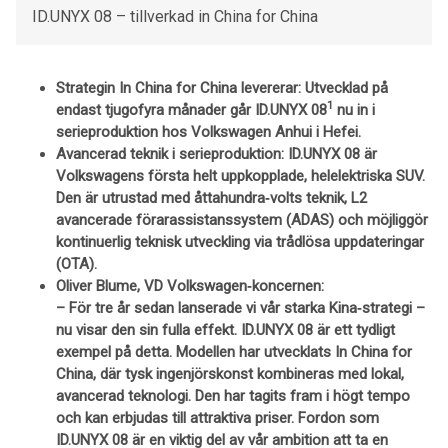
ID.UNYX 08 – tillverkad in China for China
Strategin In China for China levererar: Utvecklad på
1
endast tjugofyra månader går ID.UNYX 08
nu in i
serieproduktion hos Volkswagen Anhui i Hefei.
Avancerad teknik i serieproduktion: ID.UNYX 08 är
Volkswagens första helt uppkopplade, helelektriska SUV.
Den är utrustad med åttahundra‑volts teknik, L2
avancerade förarassistanssystem (ADAS) och möjliggör
kontinuerlig teknisk utveckling via trådlösa uppdateringar
(OTA).
Oliver Blume, VD Volkswagen‑koncernen:
– För tre år sedan lanserade vi vår starka Kina‑strategi –
nu visar den sin fulla effekt. ID.UNYX 08 är ett tydligt
exempel på detta. Modellen har utvecklats In China for
China, där tysk ingenjörskonst kombineras med lokal,
avancerad teknologi. Den har tagits fram i högt tempo
och kan erbjudas till attraktiva priser. Fordon som
ID.UNYX 08 är en viktig del av vår ambition att ta en