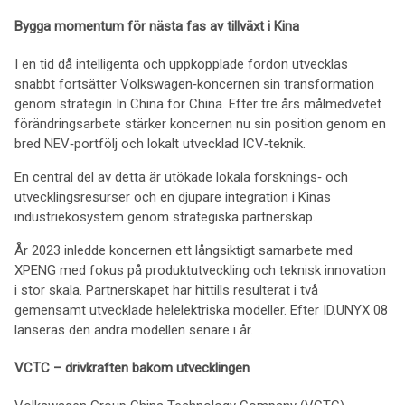
Bygga momentum för nästa fas av tillväxt i Kina
I en tid då intelligenta och uppkopplade fordon utvecklas
snabbt fortsätter Volkswagen‑koncernen sin transformation
genom strategin In China for China. Efter tre års målmedvetet
förändringsarbete stärker koncernen nu sin position genom en
bred NEV‑portfölj och lokalt utvecklad ICV‑teknik.
En central del av detta är utökade lokala forsknings‑ och
utvecklingsresurser och en djupare integration i Kinas
industriekosystem genom strategiska partnerskap.
År 2023 inledde koncernen ett långsiktigt samarbete med
XPENG med fokus på produktutveckling och teknisk innovation
i stor skala. Partnerskapet har hittills resulterat i två
gemensamt utvecklade helelektriska modeller. Efter ID.UNYX 08
lanseras den andra modellen senare i år.
VCTC – drivkraften bakom utvecklingen