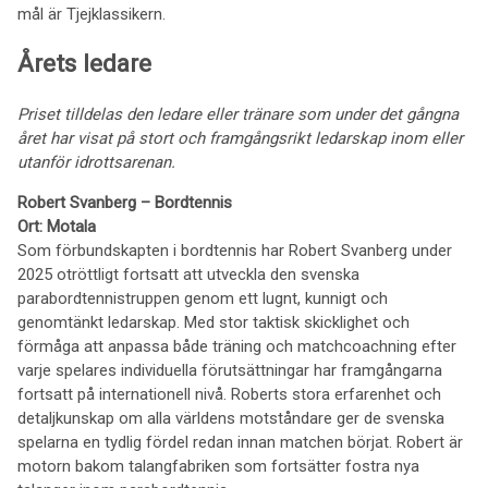
mål är Tjejklassikern.
Årets ledare
Priset tilldelas den ledare eller tränare som under det gångna
året har visat på stort och framgångsrikt ledarskap inom eller
utanför idrottsarenan.
Robert Svanberg – Bordtennis
Ort: Motala
Som förbundskapten i bordtennis har Robert Svanberg under
2025 otröttligt fortsatt att utveckla den svenska
parabordtennistruppen genom ett lugnt, kunnigt och
genomtänkt ledarskap. Med stor taktisk skicklighet och
förmåga att anpassa både träning och matchcoachning efter
varje spelares individuella förutsättningar har framgångarna
fortsatt på internationell nivå. Roberts stora erfarenhet och
detaljkunskap om alla världens motståndare ger de svenska
spelarna en tydlig fördel redan innan matchen börjat. Robert är
motorn bakom talangfabriken som fortsätter fostra nya