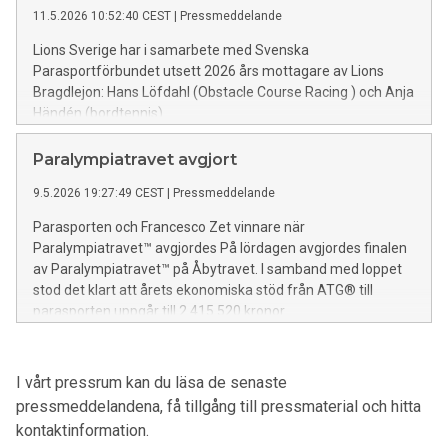
11.5.2026 10:52:40 CEST
|
Pressmeddelande
Lions Sverige har i samarbete med Svenska
Parasportförbundet utsett 2026 års mottagare av Lions
Bragdlejon: Hans Löfdahl (Obstacle Course Racing ) och Anja
Händén (bordtennis).
Paralympiatravet avgjort
9.5.2026 19:27:49 CEST
|
Pressmeddelande
Parasporten och Francesco Zet vinnare när
Paralympiatravet™ avgjordes På lördagen avgjordes finalen
av Paralympiatravet™ på Åbytravet. I samband med loppet
stod det klart att årets ekonomiska stöd från ATG® till
parasporten uppgår till 2 415 520 kronor.
I vårt pressrum kan du läsa de senaste
pressmeddelandena, få tillgång till pressmaterial och hitta
kontaktinformation.