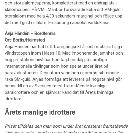
och storslalomcuperna, kompletterat med en andraplats i
slalomcupen. På VM i Maribor försvarade Ebba sitt VM‑guld i
storslalom med hela 4,30 sekunders marginal och följde upp
det med guld i slalom. En säsong i absolut världsklass.
Anja Händén – Bordtennis
Ort: Borås/Halmstad
Anja Händén har haft ett framgångsrikt år och etablerat sig i
världstoppen inom i klass 10. Med imponerande jämnhet och
hög prestationsnivå har hon tagit medalj på samtliga
internationella tävlingar som hon spelat under året på
paravärldstouren. Dessutom vann hon i somras sitt nionde
raka SM-guld. Anjas förmåga att leverera på högsta nivå gör
henne till en av Sveriges mest framstående kvinnliga
paraidrottare och en självklar kandidat till Årets kvinnliga
idrottare.
Årets manlige idrottare
Priset tilldelas den man som under året presterat framstående
tävlingsresultat, gjort en enastående enskild prestation eller