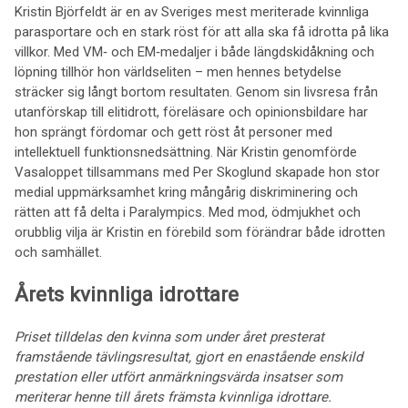
Kristin Björfeldt är en av Sveriges mest meriterade kvinnliga
parasportare och en stark röst för att alla ska få idrotta på lika
villkor. Med VM‑ och EM‑medaljer i både längdskidåkning och
löpning tillhör hon världseliten – men hennes betydelse
sträcker sig långt bortom resultaten. Genom sin livsresa från
utanförskap till elitidrott, föreläsare och opinionsbildare har
hon sprängt fördomar och gett röst åt personer med
intellektuell funktionsnedsättning. När Kristin genomförde
Vasaloppet tillsammans med Per Skoglund skapade hon stor
medial uppmärksamhet kring mångårig diskriminering och
rätten att få delta i Paralympics. Med mod, ödmjukhet och
orubblig vilja är Kristin en förebild som förändrar både idrotten
och samhället.
Årets kvinnliga idrottare
Priset tilldelas den kvinna som under året presterat
framstående tävlingsresultat, gjort en enastående enskild
prestation eller utfört anmärkningsvärda insatser som
meriterar henne till årets främsta kvinnliga idrottare.