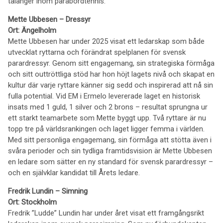
talanger inom parabordtennis.
Mette Ubbesen – Dressyr
Ort: Ängelholm
Mette Ubbesen har under 2025 visat ett ledarskap som både
utvecklat ryttarna och förändrat spelplanen för svensk
parardressyr. Genom sitt engagemang, sin strategiska förmåga
och sitt outtröttliga stöd har hon höjt lagets nivå och skapat en
kultur där varje ryttare känner sig sedd och inspirerad att nå sin
fulla potential. Vid EM i Ermelo levererade laget en historisk
insats med 1 guld, 1 silver och 2 brons – resultat sprungna ur
ett starkt teamarbete som Mette byggt upp. Två ryttare är nu
topp tre på världsrankingen och laget ligger femma i världen.
Med sitt personliga engagemang, sin förmåga att stötta även i
svåra perioder och sin tydliga framtidsvision är Mette Ubbesen
en ledare som sätter en ny standard för svensk parardressyr –
och en självklar kandidat till Årets ledare.
Fredrik Lundin – Simning
Ort: Stockholm
Fredrik ”Ludde” Lundin har under året visat ett framgångsrikt