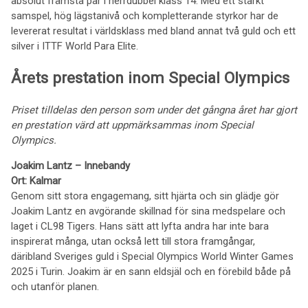
absolut främsta par i herrdubbel klass 14. Med ett starkt
samspel, hög lägstanivå och kompletterande styrkor har de
levererat resultat i världsklass med bland annat två guld och ett
silver i ITTF World Para Elite.
Årets prestation inom Special Olympics
Priset tilldelas den person som under det gångna året har gjort
en prestation värd att uppmärksammas inom Special
Olympics.
Joakim Lantz – Innebandy
Ort: Kalmar
Genom sitt stora engagemang, sitt hjärta och sin glädje gör
Joakim Lantz en avgörande skillnad för sina medspelare och
laget i CL98 Tigers. Hans sätt att lyfta andra har inte bara
inspirerat många, utan också lett till stora framgångar,
däribland Sveriges guld i Special Olympics World Winter Games
2025 i Turin. Joakim är en sann eldsjäl och en förebild både på
och utanför planen.