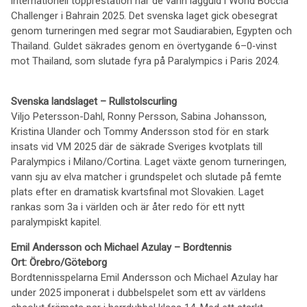
internationell topprestation när de vann lagguld i World Boccia
Challenger i Bahrain 2025. Det svenska laget gick obesegrat
genom turneringen med segrar mot Saudiarabien, Egypten och
Thailand. Guldet säkrades genom en övertygande 6–0‑vinst
mot Thailand, som slutade fyra på Paralympics i Paris 2024.
Svenska landslaget – Rullstolscurling
Viljo Petersson-Dahl, Ronny Persson, Sabina Johansson,
Kristina Ulander och Tommy Andersson stod för en stark
insats vid VM 2025 där de säkrade Sveriges kvotplats till
Paralympics i Milano/Cortina. Laget växte genom turneringen,
vann sju av elva matcher i grundspelet och slutade på femte
plats efter en dramatisk kvartsfinal mot Slovakien. Laget
rankas som 3a i världen och är åter redo för ett nytt
paralympiskt kapitel.
Emil Andersson och Michael Azulay – Bordtennis
Ort: Örebro/Göteborg
Bordtennisspelarna Emil Andersson och Michael Azulay har
under 2025 imponerat i dubbelspelet som ett av världens