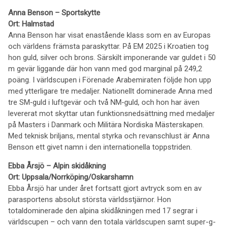
Anna Benson – Sportskytte
Ort: Halmstad
Anna Benson har visat enastående klass som en av Europas
och världens främsta paraskyttar. På EM 2025 i Kroatien tog
hon guld, silver och brons. Särskilt imponerande var guldet i 50
m gevär liggande där hon vann med god marginal på 249,2
poäng. I världscupen i Förenade Arabemiraten följde hon upp
med ytterligare tre medaljer. Nationellt dominerade Anna med
tre SM‑guld i luftgevär och två NM‑guld, och hon har även
levererat mot skyttar utan funktionsnedsättning med medaljer
på Masters i Danmark och Militära Nordiska Mästerskapen.
Med teknisk briljans, mental styrka och revanschlust är Anna
Benson ett givet namn i den internationella toppstriden.
Ebba Årsjö – Alpin skidåkning
Ort: Uppsala/Norrköping/Oskarshamn
Ebba Årsjö har under året fortsatt gjort avtryck som en av
parasportens absolut största världsstjärnor. Hon
totaldominerade den alpina skidåkningen med 17 segrar i
världscupen – och vann den totala världscupen samt super-g-