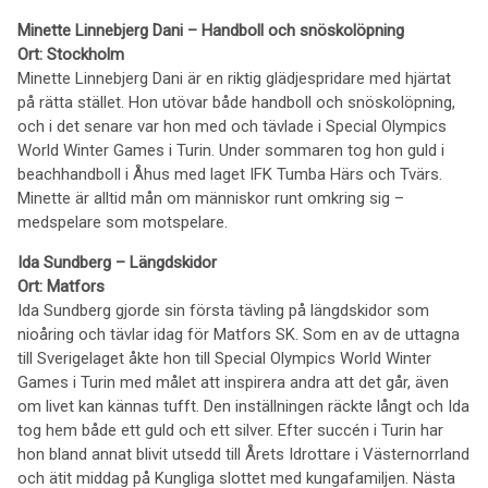
Minette Linnebjerg Dani – Handboll och snöskolöpning
Ort: Stockholm
Minette Linnebjerg Dani är en riktig glädjespridare med hjärtat
på rätta stället. Hon utövar både handboll och snöskolöpning,
och i det senare var hon med och tävlade i Special Olympics
World Winter Games i Turin. Under sommaren tog hon guld i
beachhandboll i Åhus med laget IFK Tumba Härs och Tvärs.
Minette är alltid mån om människor runt omkring sig –
medspelare som motspelare.
Ida Sundberg –
Längdskidor
Ort: Matfors
Ida Sundberg gjorde sin första tävling på längdskidor som
nioåring och tävlar idag för Matfors SK. Som en av de uttagna
till Sverigelaget åkte hon till Special Olympics World Winter
Games i Turin med målet att inspirera andra att det går, även
om livet kan kännas tufft. Den inställningen räckte långt och Ida
tog hem både ett guld och ett silver. Efter succén i Turin har
hon bland annat blivit utsedd till Årets Idrottare i Västernorrland
och ätit middag på Kungliga slottet med kungafamiljen. Nästa