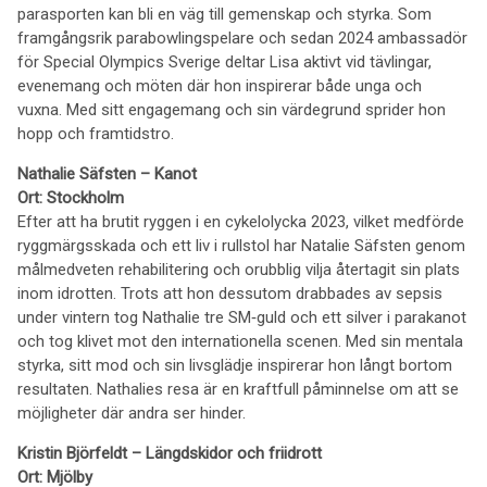
parasporten kan bli en väg till gemenskap och styrka. Som
framgångsrik parabowlingspelare och sedan 2024 ambassadör
för Special Olympics Sverige deltar Lisa aktivt vid tävlingar,
evenemang och möten där hon inspirerar både unga och
vuxna. Med sitt engagemang och sin värdegrund sprider hon
hopp och framtidstro.
Nathalie Säfsten – Kanot
Ort: Stockholm
Efter att ha brutit ryggen i en cykelolycka 2023, vilket medförde
ryggmärgsskada och ett liv i rullstol har Natalie Säfsten genom
målmedveten rehabilitering och orubblig vilja återtagit sin plats
inom idrotten. Trots att hon dessutom drabbades av sepsis
under vintern tog Nathalie tre SM‑guld och ett silver i parakanot
och tog klivet mot den internationella scenen. Med sin mentala
styrka, sitt mod och sin livsglädje inspirerar hon långt bortom
resultaten. Nathalies resa är en kraftfull påminnelse om att se
möjligheter där andra ser hinder.
Kristin Björfeldt – Längdskidor och friidrott
Ort: Mjölby