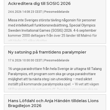
invigs evenemanget den 4 september i Malmö. 120 svenska
Ackreditera dig till SOSIG 2026
föreningar deltar i tävlingar i 11 sporter.
24.6.2026 14:08:23 CEST
|
Pressmeddelande
Missa inte Sveriges största tävling någonsin för personer
med intellektuell funktionsnedsättning, Special Olympics
Sweden Invitational Games (SOSIG) 2026. 4-6 september
kommer 2000 deltagare från över 25 länder till Malmö för
att tävla i 11 olika idrotter.
Ny satsning på framtidens paralympier
17.6.2026 10:00:00 CEST
|
Pressmeddelande
16 unga paraidrottare från hela Sverige är uttagna till Talang
Paralympics, ett program som ska ge unga paraidrottare
möjlighet att ta nästa steg i sin utveckling – med siktet
inställt på kommande paralympiska spel. – Vi vet att vägen
till Paralympics är extremt tuff. Den här satsningen ska ge
nästa generation chansen att nå hela vägen, säger Niclas
Grön, verksamhetschef på Sveriges Paralympiska
Hans Löfdahl och Anja Händén tilldelas Lions
Kommitté.
Bragdlejon 2026