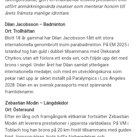
utfört anmärkningsvärda insatser som meriterar honom till
årets främsta manlige idrottare.
Dilan Jacobsson – Badminton
Ort: Trollhättan
Blott 18 år gammal har Dilan Jacobsson fått sitt stora
internationella genombrott inom parabadminton. På EM 2025 i
Istanbul tog han guld i dubbel tillsammans med Oleksandr
Chyrkov, utan att förlora ett enda set, och följde upp det med
brons i singel. Under året har Dilan samlat ytterligare
internationella medaljer, och med en utvecklingskurva som
pekar rakt upp är siktet inställt på Paralympics i Los Angeles
2028. Dilan en av svensk parasports mest spännande
framtidsnamn.
Zebastian Modin – Längdskidor
Ort: Östersund
Efter en lång och framgångsrik elitkarriär fortsätter Zebastian
Modin att leverera prestationer i yppersta världsklass. På VM i
Toblach tog han brons på 20 km fristil tillsammans med guiden
Emil Jönsson‑Haag, trots tuffa förberedelser och