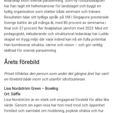
ledarskap inom svensk parasimning. Som ny förbundskapten
har han tagit ett helhetsansvar för landslaget och byggt en
tydlig organisation som stärker både simmare och tränare.
Resultaten talar sitt tydliga språk: på VM i Singapore presterade
Sverige bättre än på många år, med 80 procent av simmarna i
final och 57 procent fler finalplatser jämfört med 2023. Med ett
pedagogiskt, inkluderande och strukturerat ledarskap har Ludde
skapat en trygg miljö där varje individ kan nå sin fulla potential.
Han kombinerar struktur, värme och vision – och gör verklig
skillnad för svensk parasimning.
Årets förebild
Priset tilldelas den person som under det gångna året har varit
en förebild både inom och utanför idrottsarenan.
Lisa Nordström Green – Bowling
Ort: Säffle
Lisa Nordström är en stark och engagerad förebild för allas lika
värde. Genom sin egen resa har hon med mod och öppenhet
föreläst och samtalat om mobbning, psykisk ohälsa och hur