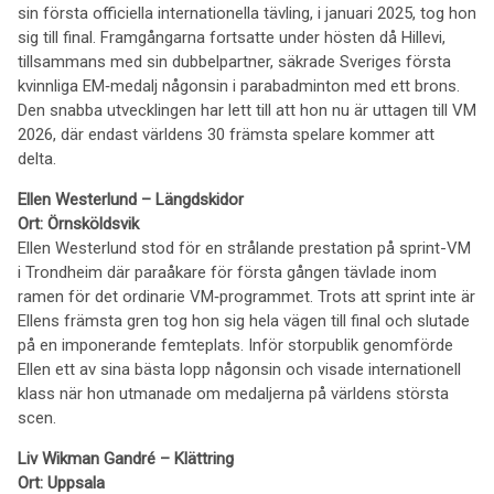
sin första officiella internationella tävling, i januari 2025, tog hon
sig till final. Framgångarna fortsatte under hösten då Hillevi,
tillsammans med sin dubbelpartner, säkrade Sveriges första
kvinnliga EM‑medalj någonsin i parabadminton med ett brons.
Den snabba utvecklingen har lett till att hon nu är uttagen till VM
2026, där endast världens 30 främsta spelare kommer att
delta.
Ellen Westerlund – Längdskidor
Ort: Örnsköldsvik
Ellen Westerlund stod för en strålande prestation på sprint-VM
i Trondheim där paraåkare för första gången tävlade inom
ramen för det ordinarie VM‑programmet. Trots att sprint inte är
Ellens främsta gren tog hon sig hela vägen till final och slutade
på en imponerande femteplats. Inför storpublik genomförde
Ellen ett av sina bästa lopp någonsin och visade internationell
klass när hon utmanade om medaljerna på världens största
scen.
Liv Wikman Gandré – Klättring
Ort: Uppsala