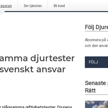
ressrum
Om tjänsten
Bli kund
Följ Djur
Abonnera på 
och den använ
gsamma djurtester
FÖLJ
 svenskt ansvar
Senaste
Rätt
ör plågsamma giftighetstester. Djurens