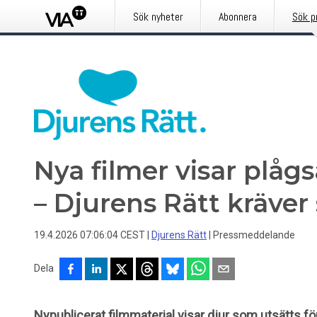
Sök nyheter
Abonnera
Sök p
Nya filmer visar plå
– Djurens Rätt kräver
19.4.2026 07:06:04 CEST
|
Djurens Rätt
|
Pressmeddelande
Dela
Nypublicerat filmmaterial visar djur som utsätts f