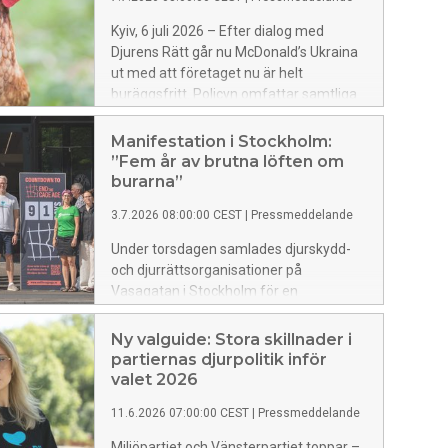
vänta på nya EU-regler för att gå före.
Kyiv, 6 juli 2026 – Efter dialog med
Djurens Rätt går nu McDonald’s Ukraina
ut med att företaget nu är helt
buräggsfritt. Policyn omfattar samtliga
120 restauranger i landet och innebär en
viktig milstolpe för hönorna i Ukraina, där
Manifestation i Stockholm:
omkring 98 procent av de äggläggande
”Fem år av brutna löften om
hönorna fortfarande hålls i burar.
burarna”
3.7.2026 08:00:00 CEST
|
Pressmeddelande
Under torsdagen samlades djurskydd-
och djurrättsorganisationer på
Vasagatan i Stockholm för en
manifestation. Syftet var att
uppmärksamma att det har gått fem år
Ny valguide: Stora skillnader i
sedan EU-kommissionen lovade att fasa
partiernas djurpolitik inför
ut burar i djurhållningen.
valet 2026
11.6.2026 07:00:00 CEST
|
Pressmeddelande
Miljöpartiet och Vänsterpartiet toppar –