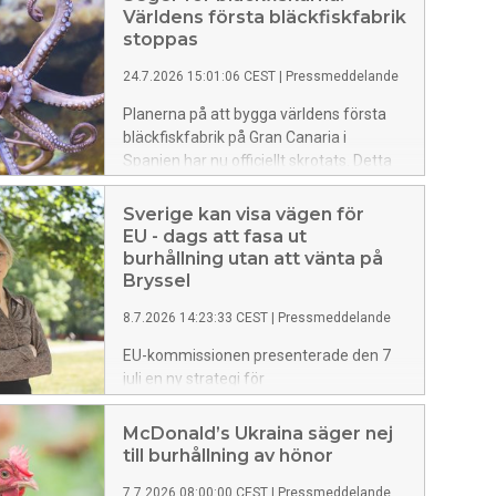
Världens första bläckfiskfabrik
stoppas
24.7.2026 15:01:06 CEST
|
Pressmeddelande
Planerna på att bygga världens första
bläckfiskfabrik på Gran Canaria i
Spanien har nu officiellt skrotats. Detta
efter påtryckningar från Djurens Rätt,
tillsammans med forskare, experter och
Sverige kan visa vägen för
andra
EU - dags att fasa ut
djurskyddsorganisationer. Beskedet är en milstolpe
burhållning utan att vänta på
för bläckfiskarnas
Bryssel
rättigheter och innebär att upp till en
8.7.2026 14:23:33 CEST
|
Pressmeddelande
miljon bläckfiskar om året slipper födas
upp och dödas i industriell produktion.
EU-kommissionen presenterade den 7
juli en ny strategi för
animalieproduktionen med besked om
kommande lagstiftning för djurskydd.
McDonald’s Ukraina säger nej
Djurens Rätt välkomnar att EU
till burhållning av hönor
nu tydliggör en plan för att fasa ut burar,
7.7.2026 08:00:00 CEST
|
Pressmeddelande
men menar att Sverige inte behöver