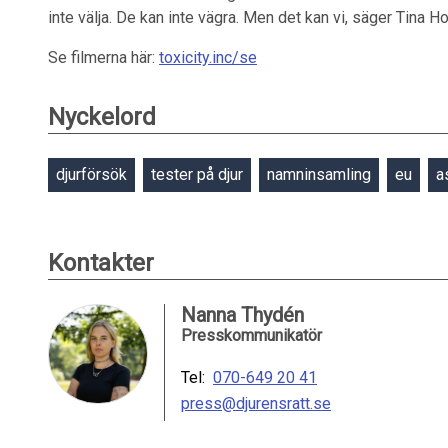
inte välja. De kan inte vägra. Men det kan vi, säger Tina 
Se filmerna här:
toxicity.inc/se
Nyckelord
djurförsök
tester på djur
namninsamling
eu
a
Kontakter
Nanna Thydén
Presskommunikatör
Tel:
070-649 20 41
press@djurensratt.se