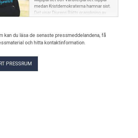
medan Kristdemokraterna hamnar sist.
Det visar Djurens Rätts granskning av
partiernas djurpolitik inför riksdagsvalet
2026.
um kan du läsa de senaste pressmeddelandena, få
pressmaterial och hitta kontaktinformation.
RT PRESSRUM