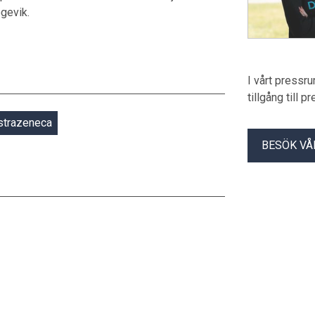
Hogevik.
I vårt pressr
tillgång till 
strazeneca
BESÖK VÅ