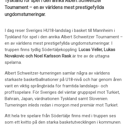
Tyskland för spel i den anrika Albert Schweitzer
Tournament – en av världens mest prestigefyllda
ungdomsturneringar.
I dag reser Sveriges HU18‑landslag i basket till Mannheim i
Tyskland för spel i den anrika Albert Schweitzer Tournament –
en av världens mest prestigefyllda ungdomsturneringar. I
truppen finns tydlig Södertäljekoppling:
Lucas Veller, Lukas
Novakovic och Noel Karlsson Rask
är tre av de uttagna
spelarna.
Albert Schweitzer‑turneringen samlar några av världens
starkaste basketballnationer på U18‑nivå och har genom åren
varit en viktig språngbräda för framtida landslags- och
proffsspelare. För Sveriges del väntar gruppspel mot Turkiet,
Bahrain, Japan, värdnationen Tyskland samt Slovenien.
Turneringen inleds redan i morgon med premiär mot Turkiet.
Att hela tre spelare från Södertälje finns med i truppen ses
som ett kvitto på den starka basketutvecklingen i kommunen.