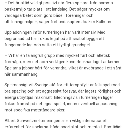
– Det är alltid väldigt positivt när flera spelare från samma
basketmiljö tar plats i ett landslag. Det säger mycket om
vardagsarbetet som görs både i föreningar och
utbildningsmiljöer, säger förbundskapten Joakim Källman.
Uppladdningen inför turneringen har varit intensiv. Med
begränsad tid har fokus legat på att snabbt bygga ett
fungerande lag och sätta ett tydligt grundspel.
– Vi har en talangfull grupp med mycket fart och atletisk
förmåga, men det som verkligen kännetecknar laget är kemin.
Spelarna jobbar hårt för varandra, vilket är avgörande i ett sånt
här sammanhang.
Spelmässigt vill Sverige stå för ett tempofyllt anfallsspel med
bra spacing och ett aggressivt försvar, där lagets rörlighet och
energi utnyttjas maximalt. Inledningsvis i turneringen ligger
fokus främst på det egna spelet, innan eventuell anpassning
mot specifika motståndare sker.
Albert Schweitzer‑turneringen är en viktig internationell
erfarenhet för spelarna, både sportsligt och mentalt. Samtidigt