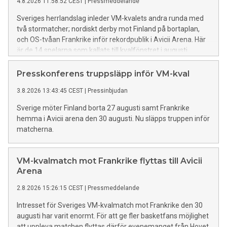
4.8.2026 11:58:52 CEST
|
Pressmeddelande
Sveriges herrlandslag inleder VM-kvalets andra runda med
två stormatcher; nordiskt derby mot Finland på bortaplan,
och OS-tvåan Frankrike inför rekordpublik i Avicii Arena. Här
är de 14 spelarna som kallats till kvalfönstret i augusti.
Presskonferens truppsläpp inför VM-kval
3.8.2026 13:43:45 CEST
|
Pressinbjudan
Sverige möter Finland borta 27 augusti samt Frankrike
hemma i Avicii arena den 30 augusti. Nu släpps truppen inför
matcherna.
VM-kvalmatch mot Frankrike flyttas till Avicii
Arena
2.8.2026 15:26:15 CEST
|
Pressmeddelande
Intresset för Sveriges VM-kvalmatch mot Frankrike den 30
augusti har varit enormt. För att ge fler basketfans möjlighet
att uppleva matchen flyttas därför evenemanget från Hovet