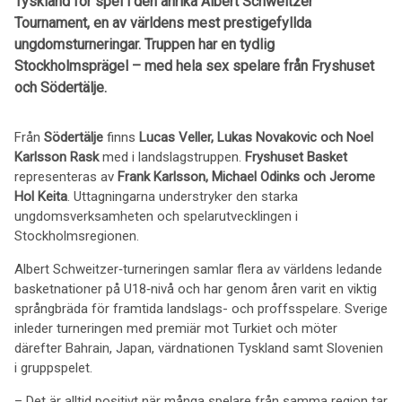
Tyskland för spel i den anrika Albert Schweitzer
Tournament, en av världens mest prestigefyllda
ungdomsturneringar. Truppen har en tydlig
Stockholmsprägel – med hela sex spelare från Fryshuset
och Södertälje.
Från
Södertälje
finns
Lucas Veller, Lukas Novakovic och Noel
Karlsson Rask
med i landslagstruppen.
Fryshuset Basket
representeras av
Frank Karlsson, Michael Odinks och Jerome
Hol Keita
. Uttagningarna understryker den starka
ungdomsverksamheten och spelarutvecklingen i
Stockholmsregionen.
Albert Schweitzer‑turneringen samlar flera av världens ledande
basketnationer på U18‑nivå och har genom åren varit en viktig
språngbräda för framtida landslags- och proffsspelare. Sverige
inleder turneringen med premiär mot Turkiet och möter
därefter Bahrain, Japan, värdnationen Tyskland samt Slovenien
i gruppspelet.
– Det är alltid positivt när många spelare från samma region tar