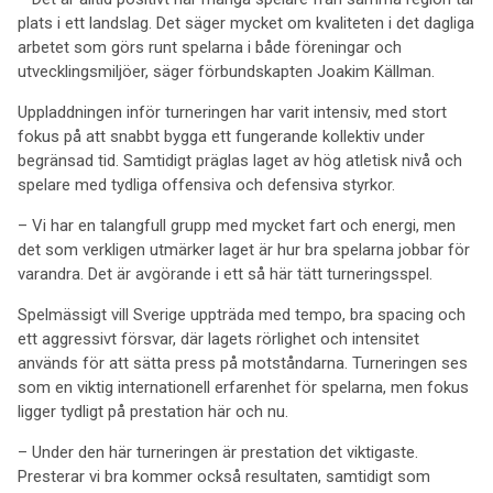
plats i ett landslag. Det säger mycket om kvaliteten i det dagliga
arbetet som görs runt spelarna i både föreningar och
utvecklingsmiljöer, säger förbundskapten Joakim Källman.
Uppladdningen inför turneringen har varit intensiv, med stort
fokus på att snabbt bygga ett fungerande kollektiv under
begränsad tid. Samtidigt präglas laget av hög atletisk nivå och
spelare med tydliga offensiva och defensiva styrkor.
– Vi har en talangfull grupp med mycket fart och energi, men
det som verkligen utmärker laget är hur bra spelarna jobbar för
varandra. Det är avgörande i ett så här tätt turneringsspel.
Spelmässigt vill Sverige uppträda med tempo, bra spacing och
ett aggressivt försvar, där lagets rörlighet och intensitet
används för att sätta press på motståndarna. Turneringen ses
som en viktig internationell erfarenhet för spelarna, men fokus
ligger tydligt på prestation här och nu.
– Under den här turneringen är prestation det viktigaste.
Presterar vi bra kommer också resultaten, samtidigt som