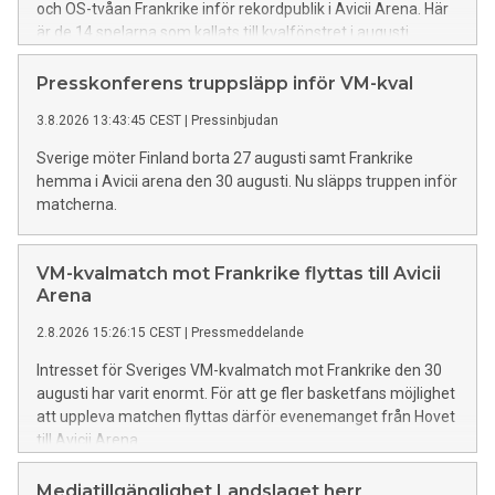
och OS-tvåan Frankrike inför rekordpublik i Avicii Arena. Här
är de 14 spelarna som kallats till kvalfönstret i augusti.
Presskonferens truppsläpp inför VM-kval
3.8.2026 13:43:45 CEST
|
Pressinbjudan
Sverige möter Finland borta 27 augusti samt Frankrike
hemma i Avicii arena den 30 augusti. Nu släpps truppen inför
matcherna.
VM-kvalmatch mot Frankrike flyttas till Avicii
Arena
2.8.2026 15:26:15 CEST
|
Pressmeddelande
Intresset för Sveriges VM-kvalmatch mot Frankrike den 30
augusti har varit enormt. För att ge fler basketfans möjlighet
att uppleva matchen flyttas därför evenemanget från Hovet
till Avicii Arena.
Mediatillgänglighet Landslaget herr