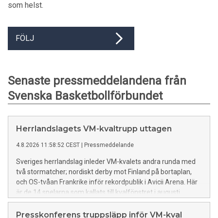
som helst.
FÖLJ
Senaste pressmeddelandena från
Svenska Basketbollförbundet
Herrlandslagets VM-kvaltrupp uttagen
4.8.2026 11:58:52 CEST
|
Pressmeddelande
Sveriges herrlandslag inleder VM-kvalets andra runda med
två stormatcher; nordiskt derby mot Finland på bortaplan,
och OS-tvåan Frankrike inför rekordpublik i Avicii Arena. Här
är de 14 spelarna som kallats till kvalfönstret i augusti.
Presskonferens truppsläpp inför VM-kval