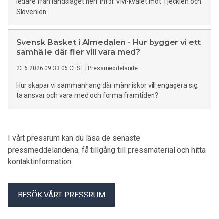
ledare från landslaget herr inför VM-kvalet mot Tjeckien och
Slovenien.
Svensk Basket i Almedalen - Hur bygger vi ett
samhälle där fler vill vara med?
23.6.2026 09:33:05 CEST
|
Pressmeddelande
Hur skapar vi sammanhang där människor vill engagera sig,
ta ansvar och vara med och forma framtiden?
I vårt pressrum kan du läsa de senaste
pressmeddelandena, få tillgång till pressmaterial och hitta
kontaktinformation.
BESÖK VÅRT PRESSRUM