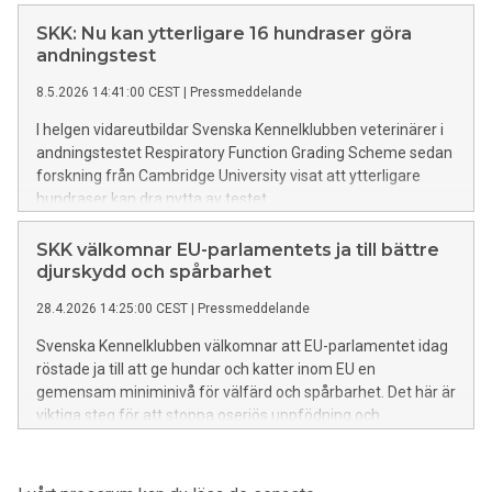
Den slutsatsen drar en brittisk studie baserat på
andningstestet Respiratory Function Grading Scheme, RFG-
SKK: Nu kan ytterligare 16 hundraser göra
Scheme.
andningstest
8.5.2026 14:41:00 CEST
|
Pressmeddelande
I helgen vidareutbildar Svenska Kennelklubben veterinärer i
andningstestet Respiratory Function Grading Scheme sedan
forskning från Cambridge University visat att ytterligare
hundraser kan dra nytta av testet.
SKK välkomnar EU-parlamentets ja till bättre
djurskydd och spårbarhet
28.4.2026 14:25:00 CEST
|
Pressmeddelande
Svenska Kennelklubben välkomnar att EU-parlamentet idag
röstade ja till att ge hundar och katter inom EU en
gemensam miniminivå för välfärd och spårbarhet. Det här är
viktiga steg för att stoppa oseriös uppfödning och
hundsmuggling.