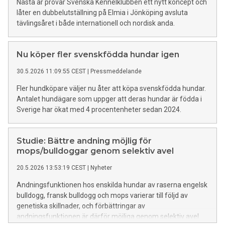
Nästa år prövar Svenska Kennelklubben ett nytt koncept och
låter en dubbelutställning på Elmia i Jönköping avsluta
tävlingsåret i både internationell och nordisk anda.
Nu köper fler svenskfödda hundar igen
30.5.2026 11:09:55 CEST
|
Pressmeddelande
Fler hundköpare väljer nu åter att köpa svenskfödda hundar.
Antalet hundägare som uppger att deras hundar är födda i
Sverige har ökat med 4 procentenheter sedan 2024.
Studie: Bättre andning möjlig för
mops/bulldoggar genom selektiv avel
20.5.2026 13:53:19 CEST
|
Nyheter
Andningsfunktionen hos enskilda hundar av raserna engelsk
bulldogg, fransk bulldogg och mops varierar till följd av
genetiska skillnader, och förbättringar av
andningsfunktionen är därför möjliga genom selektiv avel.