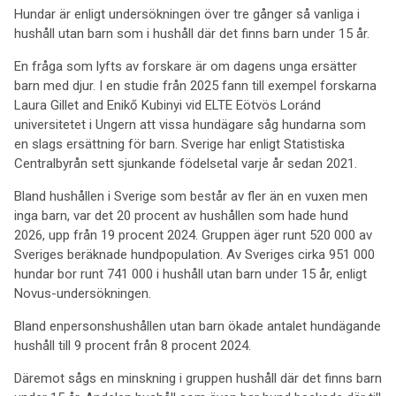
Hundar är enligt undersökningen över tre gånger så vanliga i
hushåll utan barn som i hushåll där det finns barn under 15 år.
En fråga som lyfts av forskare är om dagens unga ersätter
barn med djur. I en studie från 2025 fann till exempel forskarna
Laura Gillet and Enikő Kubinyi vid ELTE Eötvös Loránd
universitetet i Ungern att vissa hundägare såg hundarna som
en slags ersättning för barn. Sverige har enligt Statistiska
Centralbyrån sett sjunkande födelsetal varje år sedan 2021.
Bland hushållen i Sverige som består av fler än en vuxen men
inga barn, var det 20 procent av hushållen som hade hund
2026, upp från 19 procent 2024. Gruppen äger runt 520 000 av
Sveriges beräknade hundpopulation. Av Sveriges cirka 951 000
hundar bor runt 741 000 i hushåll utan barn under 15 år, enligt
Novus-undersökningen.
Bland enpersonshushållen utan barn ökade antalet hundägande
hushåll till 9 procent från 8 procent 2024.
Däremot sågs en minskning i gruppen hushåll där det finns barn