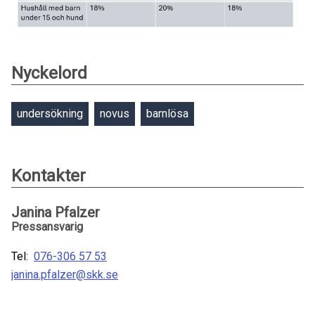
Nyckelord
undersökning
novus
barnlösa
Kontakter
Janina Pfalzer
Pressansvarig
Tel:
076-306 57 53
janina.pfalzer@skk.se