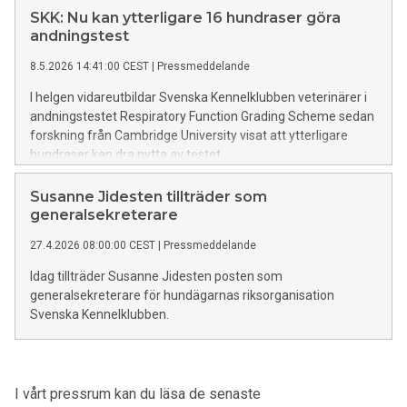
andningstestet Respiratory Function Grading Scheme, RFG-
SKK: Nu kan ytterligare 16 hundraser göra
Scheme.
andningstest
8.5.2026 14:41:00 CEST
|
Pressmeddelande
I helgen vidareutbildar Svenska Kennelklubben veterinärer i
andningstestet Respiratory Function Grading Scheme sedan
forskning från Cambridge University visat att ytterligare
hundraser kan dra nytta av testet.
Susanne Jidesten tillträder som
generalsekreterare
27.4.2026 08:00:00 CEST
|
Pressmeddelande
Idag tillträder Susanne Jidesten posten som
generalsekreterare för hundägarnas riksorganisation
Svenska Kennelklubben.
I vårt pressrum kan du läsa de senaste