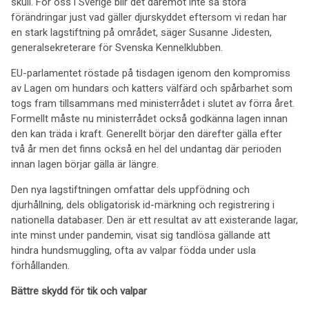
skull. För oss i Sverige blir det däremot inte så stora
förändringar just vad gäller djurskyddet eftersom vi redan har
en stark lagstiftning på området, säger Susanne Jidesten,
generalsekreterare för Svenska Kennelklubben.
EU-parlamentet röstade på tisdagen igenom den kompromiss
av Lagen om hundars och katters välfärd och spårbarhet som
togs fram tillsammans med ministerrådet i slutet av förra året.
Formellt måste nu ministerrådet också godkänna lagen innan
den kan träda i kraft. Generellt börjar den därefter gälla efter
två år men det finns också en hel del undantag där perioden
innan lagen börjar gälla är längre.
Den nya lagstiftningen omfattar dels uppfödning och
djurhållning, dels obligatorisk id-märkning och registrering i
nationella databaser. Den är ett resultat av att existerande lagar,
inte minst under pandemin, visat sig tandlösa gällande att
hindra hundsmuggling, ofta av valpar födda under usla
förhållanden.
Bättre skydd för tik och valpar