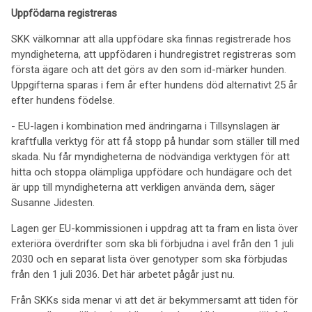
Uppfödarna registreras
SKK välkomnar att alla uppfödare ska finnas registrerade hos
myndigheterna, att uppfödaren i hundregistret registreras som
första ägare och att det görs av den som id-märker hunden.
Uppgifterna sparas i fem år efter hundens död alternativt 25 år
efter hundens födelse.
- EU-lagen i kombination med ändringarna i Tillsynslagen är
kraftfulla verktyg för att få stopp på hundar som ställer till med
skada. Nu får myndigheterna de nödvändiga verktygen för att
hitta och stoppa olämpliga uppfödare och hundägare och det
är upp till myndigheterna att verkligen använda dem, säger
Susanne Jidesten.
Lagen ger EU-kommissionen i uppdrag att ta fram en lista över
exteriöra överdrifter som ska bli förbjudna i avel från den 1 juli
2030 och en separat lista över genotyper som ska förbjudas
från den 1 juli 2036. Det här arbetet pågår just nu.
Från SKKs sida menar vi att det är bekymmersamt att tiden för