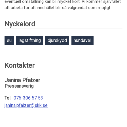
eventuell omställning kan bli mycket kort. Vi kommer självfallet
att arbeta för att innehållet blir så välgrundat som möjligt.
Nyckelord
eu
lagstiftning
djurskydd
hundavel
Kontakter
Janina Pfalzer
Pressansvarig
Tel:
076-306 57 53
janina.pfalzer@skk.se