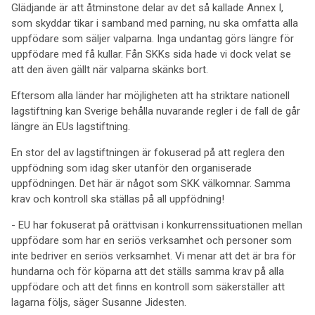
Glädjande är att åtminstone delar av det så kallade Annex I,
som skyddar tikar i samband med parning, nu ska omfatta alla
uppfödare som säljer valparna. Inga undantag görs längre för
uppfödare med få kullar. Fån SKKs sida hade vi dock velat se
att den även gällt när valparna skänks bort.
Eftersom alla länder har möjligheten att ha striktare nationell
lagstiftning kan Sverige behålla nuvarande regler i de fall de går
längre än EUs lagstiftning.
En stor del av lagstiftningen är fokuserad på att reglera den
uppfödning som idag sker utanför den organiserade
uppfödningen. Det här är något som SKK välkomnar. Samma
krav och kontroll ska ställas på all uppfödning!
- EU har fokuserat på orättvisan i konkurrenssituationen mellan
uppfödare som har en seriös verksamhet och personer som
inte bedriver en seriös verksamhet. Vi menar att det är bra för
hundarna och för köparna att det ställs samma krav på alla
uppfödare och att det finns en kontroll som säkerställer att
lagarna följs, säger Susanne Jidesten.