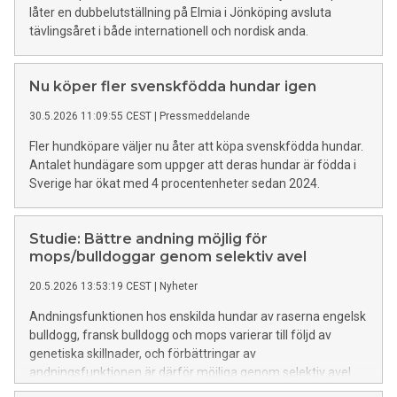
låter en dubbelutställning på Elmia i Jönköping avsluta
tävlingsåret i både internationell och nordisk anda.
Nu köper fler svenskfödda hundar igen
30.5.2026 11:09:55 CEST
|
Pressmeddelande
Fler hundköpare väljer nu åter att köpa svenskfödda hundar.
Antalet hundägare som uppger att deras hundar är födda i
Sverige har ökat med 4 procentenheter sedan 2024.
Studie: Bättre andning möjlig för
mops/bulldoggar genom selektiv avel
20.5.2026 13:53:19 CEST
|
Nyheter
Andningsfunktionen hos enskilda hundar av raserna engelsk
bulldogg, fransk bulldogg och mops varierar till följd av
genetiska skillnader, och förbättringar av
andningsfunktionen är därför möjliga genom selektiv avel.
Den slutsatsen drar en brittisk studie baserat på