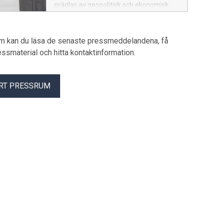
präglas av geopolitisk och ekonomisk
osäkerhet. Mot bakgrund av den
expansiva budgeten för 2026 är
utrymmet för nya satsningar begränsat.
um kan du läsa de senaste pressmeddelandena, få
Men akuta utmaningar på
pressmaterial och hitta kontaktinformation.
arbetsmarknaden, inte minst den höga
arbetslösheten bland nyexaminerade,
behöver prioriteras.
RT PRESSRUM