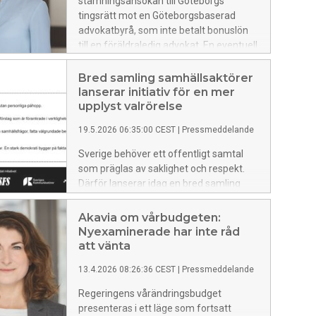
stämningsansökan till Göteborgs
tingsrätt mot en Göteborgsbaserad
advokatbyrå, som inte betalt bonuslön
till en föräldraledig advokat. En eventuell
dom kan bli principiellt intressant, då
prestationsbaserad lön är vanligt
Bred samling samhällsaktörer
förekommande i branschen.
lanserar initiativ för en mer
upplyst valrörelse
19.5.2026 06:35:00 CEST
|
Pressmeddelande
Sverige behöver ett offentligt samtal
som präglas av saklighet och respekt.
Därför lanserar idag en bred samling
samhällsaktörer initiativet För ett
upplyst val, öppet för alla som i ord och
Akavia om vårbudgeten:
handling vill bidra till en
Nyexaminerade har inte råd
kunskapsbaserad valrörelse och ett
att vänta
offentligt samtal präglat av ansvar,
13.4.2026 08:26:36 CEST
|
Pressmeddelande
nyanser och eftertanke.
Regeringens vårändringsbudget
presenteras i ett läge som fortsatt