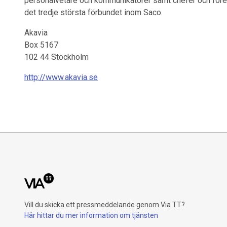
personalvetare och kommunikatörer samt chefer och företa
det tredje största förbundet inom Saco.
Akavia
Box 5167
102 44 Stockholm
http://www.akavia.se
Vill du skicka ett pressmeddelande genom Via TT?
Här hittar du mer information om tjänsten