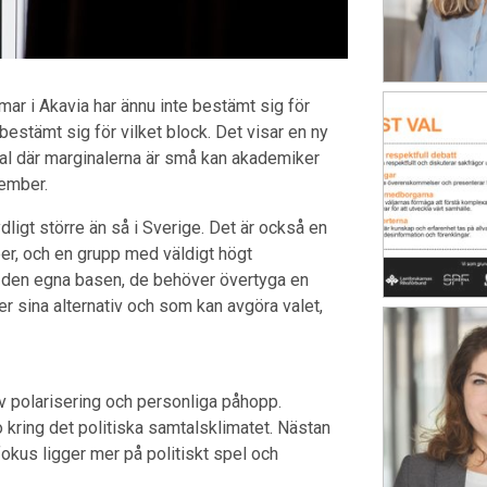
r i Akavia har ännu inte bestämt sig för
 bestämt sig för vilket block. Det visar en ny
val där marginalerna är små kan akademiker
tember.
igt större än så i Sverige. Det är också en
per, och en grupp med väldigt högt
ra den egna basen, de behöver övertyga en
er sina alternativ och som kan avgöra valet,
av polarisering och personliga påhopp.
o kring det politiska samtalsklimatet. Nästan
t fokus ligger mer på politiskt spel och