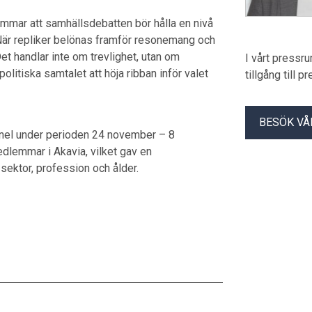
lemmar att samhällsdebatten bör hålla en nivå
När repliker belönas framför resonemang och
t handlar inte om trevlighet, utan om
I vårt pressr
olitiska samtalet att höja ribban inför valet
tillgång till 
BESÖK VÅ
el under perioden 24 november – 8
emmar i Akavia, vilket gav en
sektor, profession och ålder.