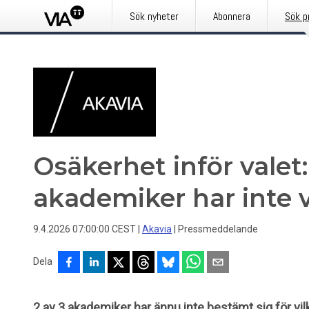
Sök nyheter
Abonnera
Sök p
Osäkerhet inför valet:
akademiker har inte v
9.4.2026 07:00:00 CEST
|
Akavia
|
Pressmeddelande
Dela
2 av 3 akademiker har ännu inte bestämt sig för vilk