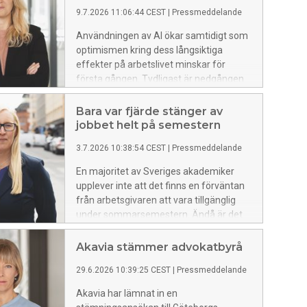
9.7.2026 11:06:44 CEST
|
Pressmeddelande
Användningen av AI ökar samtidigt som
optimismen kring dess långsiktiga
effekter på arbetslivet minskar för
första gången. Tydligast är nedgången
bland unga akademiker, senaste året
har andelen under 30 år som är positivt
Bara var fjärde stänger av
inställda till AI:s långsiktiga effekter på
jobbet helt på semestern
arbetslivet minskat från 70 till 51
3.7.2026 10:38:54 CEST
|
Pressmeddelande
procent. Det visar en färsk undersökning
från fackförbundet Akavia.
En majoritet av Sveriges akademiker
upplever inte att det finns en förväntan
från arbetsgivaren att vara tillgänglig
under sommarsemestern. Ändå är det
bara knappt var fjärde som kopplar bort
jobbet helt. Det visar en färsk
Akavia stämmer advokatbyrå
undersökning från fackförbundet
29.6.2026 10:39:25 CEST
|
Pressmeddelande
Akavia.
Akavia har lämnat in en