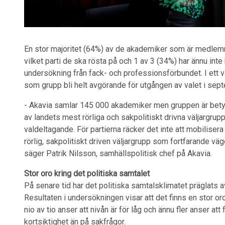
En stor majoritet (64%) av de akademiker som är medlemma
vilket parti de ska rösta på och 1 av 3 (34%) har ännu inte
undersökning från fack- och professionsförbundet. I ett 
som grupp bli helt avgörande för utgången av valet i sep
- Akavia samlar 145 000 akademiker men gruppen är betydl
av landets mest rörliga och sakpolitiskt drivna väljargrup
valdeltagande. För partierna räcker det inte att mobilise
rörlig, sakpolitiskt driven väljargrupp som fortfarande väg
säger Patrik Nilsson, samhällspolitisk chef på Akavia.
Stor oro kring det politiska samtalet
På senare tid har det politiska samtalsklimatet präglats 
Resultaten i undersökningen visar att det finns en stor or
nio av tio anser att nivån är för låg och ännu fler anser at
kortsiktighet än på sakfrågor.