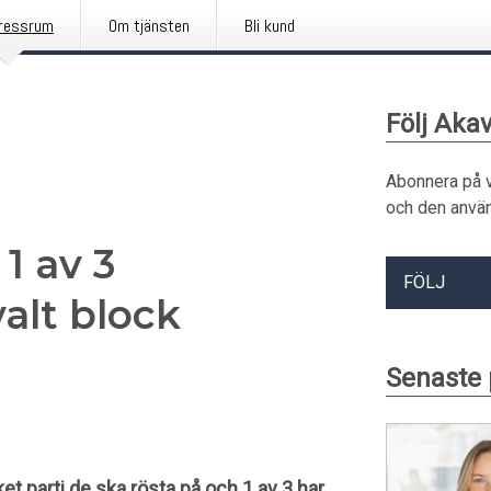
ressrum
Om tjänsten
Bli kund
Följ Akav
Abonnera på 
och den använ
 1 av 3
FÖLJ
alt block
Senaste
et parti de ska rösta på och 1 av 3 har