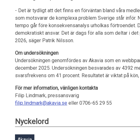
- Det är tydligt att det finns en förväntan bland våra med
som motsvarar de komplexa problem Sverige står inför. 
tempo går före konsekvensanalys urholkas förtroendet. De
demokratiskt ansvar. Det är dags för alla som deltar i det p
2026, säger Patrik Nilsson.
Om undersökningen
Undersökningen genomfördes av Akavia som en webbpan
december 2025. Undersökningen besvarades av 4392 medl
svarsfrekvens om 41 procent. Resultatet är viktat på kön, 
För mer information, vänligen kontakta
Filip Lindmark, pressansvarig
filip.lindmark@akavia.se
eller 0706-65 29 55
Nyckelord
Akavia