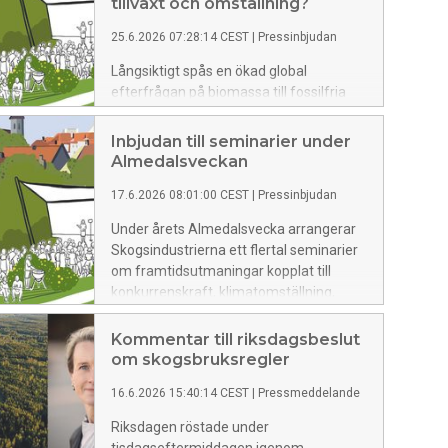
tillväxt och omställning?
ungdomsförbund för ett seminarium
25.6.2026 07:28:14 CEST
|
Pressinbjudan
om hur målkonflikter ska balanseras när
framtidens behov möter dagens vägval.
Långsiktigt spås en ökad global
efterfrågan på biomassa till fossilfria
produkter. Samtidigt är de politiska
utmaningarna större än på många år för
Inbjudan till seminarier under
en av svenskt näringslivs paradgrenar.
Almedalsveckan
Detta diskuteras av företrädare för
17.6.2026 08:01:00 CEST
|
Pressinbjudan
politiken, tankesmedjor och näringslivet
vid ett seminarium i Visby under
Under årets Almedalsvecka arrangerar
torsdagen.
Skogsindustrierna ett flertal seminarier
om framtidsutmaningar kopplat till
konkurrenskraft, klimatomställning,
tillväxt och skogsbruk.
Kommentar till riksdagsbeslut
om skogsbruksregler
16.6.2026 15:40:14 CEST
|
Pressmeddelande
Riksdagen röstade under