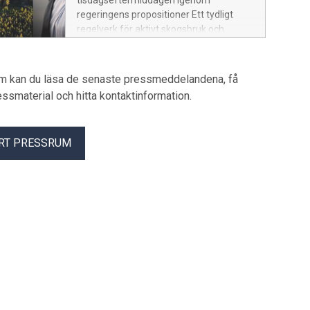
tisdagseftermiddagen igenom
regeringens propositioner Ett tydligt
regelverk för aktivt skogsbruk och
Ersättning vid rådighetsinskränkningar
till följd av artskyddet. Skogsindustrierna
ser positivt på de förändringar och
um kan du läsa de senaste pressmeddelandena, få
förtydliganden som nu har beslutats.
pressmaterial och hitta kontaktinformation.
Liksom att ersättning säkerställs när
staten inskränker rätten att bruka
skogen.
RT PRESSRUM