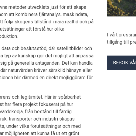
ivna metoder utvecklats just för att skapa
nom att kombinera fjärranalys, maskindata,
 följa skogens tillstånd i nära realtid och på
utsättningar att förstå hur olika
I vårt pressr
oduktion.
tillgång till 
data och beslutsstöd, där satellitbilder och
a typ av kunskap gör det möjligt att anpassa
BESÖK VÅ
ita sig på generella antaganden. Det kan handla
 där naturvärden kräver särskild hänsyn eller
sionen blir därmed en direkt möjliggörare för
rens och legitimitet. Här är spårbarhet
st har flera projekt fokuserat på hur
ärdekedja, från bestånd till färdig
uk, transporter och industri skapas
ats, under vilka förutsättningar och med
 möjligheten att kunna få ut ett grönt