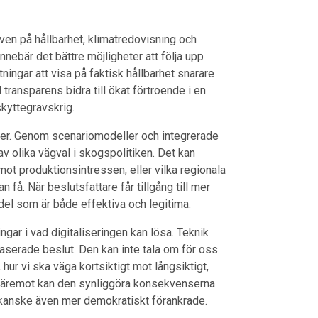
aven på hållbarhet, klimatredovisning och
nnebär det bättre möjligheter att följa upp
ningar att visa på faktisk hållbarhet snarare
transparens bidra till ökat förtroende i en
kyttegravskrig.
sser. Genom scenariomodeller och integrerade
v olika vägval i skogspolitiken. Det kan
ot produktionsintressen, eller vilka regionala
å. När beslutsfattare får tillgång till mer
el som är både effektiva och legitima.
ngar i vad digitaliseringen kan lösa. Teknik
sbaserade beslut. Den kan inte tala om för oss
 hur vi ska väga kortsiktigt mot långsiktigt,
len. Däremot kan den synliggöra konsekvenserna
kanske även mer demokratiskt förankrade.