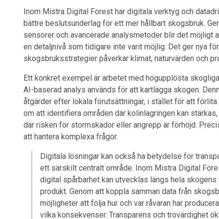
Inom Mistra Digital Forest har digitala verktyg och datadr
bättre beslutsunderlag för ett mer hållbart skogsbruk. Ge
sensorer och avancerade analysmetoder blir det möjligt att
en detaljnivå som tidigare inte varit möjlig. Det ger nya för
skogsbruksstrategier påverkar klimat, naturvärden och pr
Ett konkret exempel är arbetet med högupplösta skogliga 
AI-baserad analys används för att kartlägga skogen. Denn
åtgärder efter lokala förutsättningar, i stället för att förl
om att identifiera områden där kolinlagringen kan stärkas,
där risken för stormskador eller angrepp är förhöjd. Preci
att hantera komplexa frågor.
Digitala lösningar kan också ha betydelse för transpa
ett särskilt centralt område. Inom Mistra Digital Fore
digital spårbarhet kan utvecklas längs hela skogens v
produkt. Genom att koppla samman data från skogsbr
möjligheter att följa hur och var råvaran har producer
vilka konsekvenser. Transparens och trovärdighet ökar