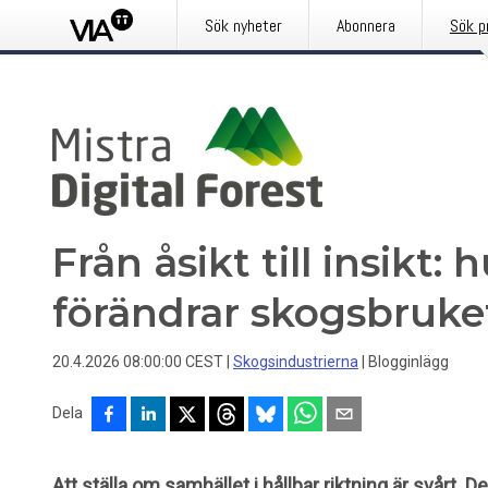
Sök nyheter
Abonnera
Sök p
Från åsikt till insikt: 
förändrar skogsbruke
20.4.2026 08:00:00 CEST
|
Skogsindustrierna
|
Blogginlägg
Dela
Att ställa om samhället i hållbar riktning är svårt. 