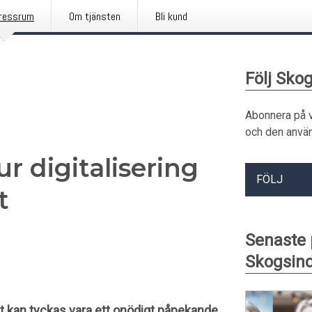
ressrum
Om tjänsten
Bli kund
Följ Sko
Abonnera på 
och den använ
hur digitalisering
FÖLJ
t
Senaste
Skogsind
Det kan tyckas vara ett onödigt påpekande,