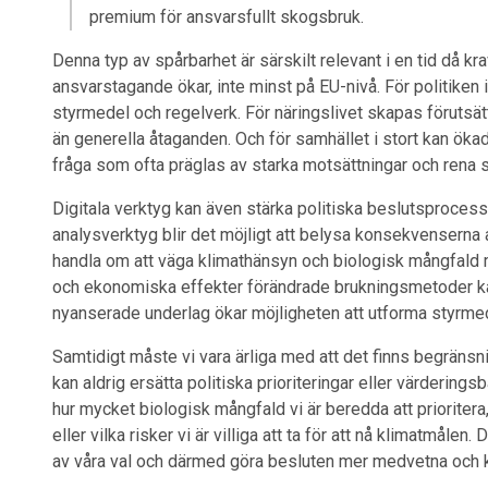
premium för ansvarsfullt skogsbruk.
Denna typ av spårbarhet är särskilt relevant i en tid då kr
ansvarstagande ökar, inte minst på EU-nivå. För politiken i
styrmedel och regelverk. För näringslivet skapas förutsätt
än generella åtaganden. Och för samhället i stort kan ökad 
fråga som ofta präglas av starka motsättningar och rena s
Digitala verktyg kan även stärka politiska beslutsproce
analysverktyg blir det möjligt att belysa konsekvenserna a
handla om att väga klimathänsyn och biologisk mångfald m
och ekonomiska effekter förändrade brukningsmetoder kan f
nyanserade underlag ökar möjligheten att utforma styrmed
Samtidigt måste vi vara ärliga med att det finns begränsni
kan aldrig ersätta politiska prioriteringar eller värdering
hur mycket biologisk mångfald vi är beredda att prioritera,
eller vilka risker vi är villiga att ta för att nå klimatmå
av våra val och därmed göra besluten mer medvetna och 