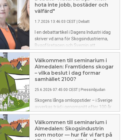
hota inte jobb, bostäder och
välfärd"
1.7.2026 13:46:03 CEST
|
Debatt
I en debattartikel i Dagens Industri idag
skriver vd:arna för Skogsindustrierna,
Byggföretagen och Svemin att
myndighetsförslaget för
naturrestaurering kan få stora
Välkommen till seminarium i
samhällsekonomiska konsekvenser. En
Almedalen: Framtidens skogar
nyligen gjord analys av förslaget visar på
– vilka beslut i dag formar
risker för jobb, investeringar, produktion
samhället 2100?
och byggande. I artikeln uppmanar
25.6.2026 07:45:00 CEST
|
Pressinbjudan
branschorganisationerna regeringen att
välja en stegvis implementering och
Skogens långa omloppstider – i Sverige
prioritera åtgärder som är tillräckligt
avverkas träd i genomsnitt efter 100 år
analyserade.
– gör att dagens politiska beslut
påverkar ekonomi, välfärd, jobb, klimat
Välkommen till seminarium i
och biologisk mångfald långt in i nästa
Almedalen: Skogsindustrin
sekel. Under torsdagen samlar
som motor — hur får vi fart på
Skogsindustrierna riksdagspartiernas