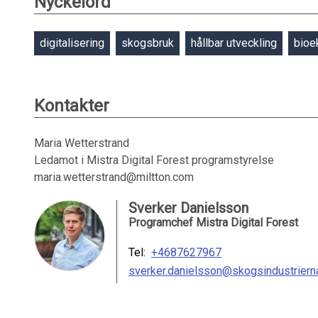
Nyckelord
digitalisering
skogsbruk
hållbar utveckling
bioe
Kontakter
Maria Wetterstrand
Ledamot i Mistra Digital Forest programstyrelse
maria.wetterstrand@miltton.com
Sverker Danielsson
Programchef Mistra Digital Forest
Tel:
+4687627967
sverker.danielsson@skogsindustriern