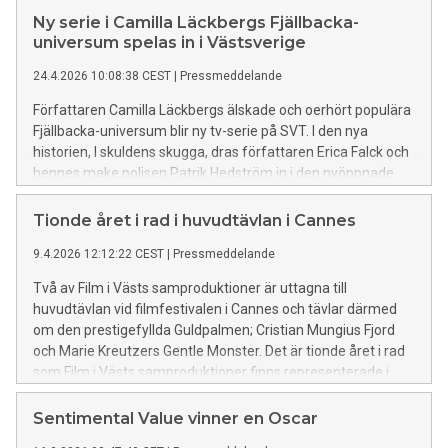
talangprojekt. Det var nyheterna som Film i Väst
Ny serie i Camilla Läckbergs Fjällbacka-
presenterade på sin traditionsenliga presskonferens under
universum spelas in i Västsverige
Filmfestivalen i Cannes. Åtta nya samproduktioner
24.4.2026 10:08:38 CEST
|
Pressmeddelande
presenterades tillsammans med de tre samproduktioner
som ingår i årets Cannes-program; Fjord av Cristian
Författaren Camilla Läckbergs älskade och oerhört populära
Mungiu, Gentle Monster av Marie Kreutzer och The
Fjällbacka-universum blir ny tv-serie på SVT. I den nya
End av Niki Lindroth von Bahr. – Tio år i rad med film i
historien, I skuldens skugga, dras författaren Erica Falck och
huvudtävlan i Cannes visar vilken stark position Film i Väst
hennes make polisen Patrik Hedström in i den nyöppnade
har internationellt. Samtidigt blickar vi framåt med åtta nya
utredningen av ett 20 år gammalt försvinnande som
samproduktioner som vi presenterar här i dag och som vi
engagerar dem båda även på ett privat plan. Något som
Tionde året i rad i huvudtävlan i Cannes
hoppas kommer att nå publiken och festivalerna framöver.
leder till slitningar i deras äktenskap. I skuldens skugga
Samtliga spelas in eller postproduceras i Västra Götaland
9.4.2026 12:12:22 CEST
|
Pressmeddelande
produceras av Creative Society i en samproduktion med SVT
och bidrar till att stärka en växande regional filmindustri,
och Film i Väst. Rollbesättning pågår och inspelningen av
Två av Film i Västs samproduktioner är uttagna till
serien påbörjas i augusti i Västsverige.
huvudtävlan vid filmfestivalen i Cannes och tävlar därmed
om den prestigefyllda Guldpalmen; Cristian Mungius Fjord
och Marie Kreutzers Gentle Monster. Det är tionde året i rad
som Film i Västs samproduktioner finns representerade i
festivalens mest prestigefyllda sektion.
Sentimental Value vinner en Oscar