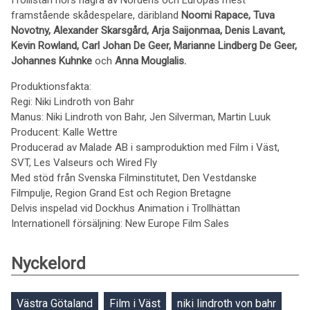
I rollistan hörs några av Nordens och Europas mest
framstående skådespelare, däribland
Noomi Rapace, Tuva
Novotny, Alexander Skarsgård, Arja Saijonmaa, Denis Lavant,
Kevin Rowland, Carl Johan De Geer, Marianne Lindberg De Geer,
Johannes Kuhnke
och
Anna Mouglalis.
Produktionsfakta:
Regi: Niki Lindroth von Bahr
Manus: Niki Lindroth von Bahr, Jen Silverman, Martin Luuk
Producent: Kalle Wettre
Producerad av Malade AB i samproduktion med Film i Väst,
SVT, Les Valseurs och Wired Fly
Med stöd från Svenska Filminstitutet, Den Vestdanske
Filmpulje, Region Grand Est och Region Bretagne
Delvis inspelad vid Dockhus Animation i Trollhättan
Internationell försäljning: New Europe Film Sales
Nyckelord
Västra Götaland
Film i Väst
niki lindroth von bahr