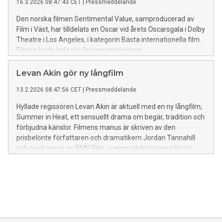
16.3.2026 08:47:43 CET
|
Pressmeddelande
Den norska filmen Sentimental Value, samproducerad av
Film i Väst, har tilldelats en Oscar vid årets Oscarsgala i Dolby
Theatre i Los Angeles, i kategorin Bästa internationella film.
Filmen hade hela nio Oscarnomineringar.
Levan Akin gör ny långfilm
13.2.2026 08:47:56 CET
|
Pressmeddelande
Hyllade regissören Levan Akin är aktuell med en ny långfilm,
Summer in Heat, ett sensuellt drama om begär, tradition och
förbjudna känslor. Filmens manus är skriven av den
prisbelönte författaren och dramatikern Jordan Tannahill
och produceras av RMV Film i samproduktion med bland
andra Film i Väst, Adomeit Film, Eaux Vives Productions,
Istos Film och SVT.