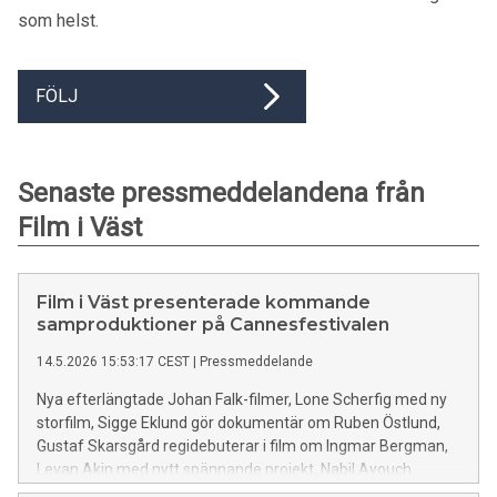
som helst.
FÖLJ
Senaste pressmeddelandena från
Film i Väst
Film i Väst presenterade kommande
samproduktioner på Cannesfestivalen
14.5.2026 15:53:17 CEST
|
Pressmeddelande
Nya efterlängtade Johan Falk-filmer, Lone Scherfig med ny
storfilm, Sigge Eklund gör dokumentär om Ruben Östlund,
Gustaf Skarsgård regidebuterar i film om Ingmar Bergman,
Levan Akin med nytt spännande projekt, Nabil Ayouch
regisserar med Noomi Rapace i huvudrollen och två nya