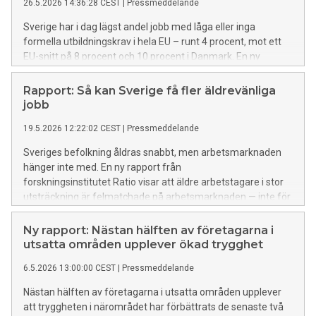
26.5.2026 14:36:28 CEST
|
Pressmeddelande
Sverige har i dag lägst andel jobb med låga eller inga
formella utbildningskrav i hela EU – runt 4 procent, mot ett
EU-snitt på 8 procent och 10 procent i Danmark. En ny
rapport från forskningsinstitutet Ratio, skriven av professor
Lotta Stern och arbetsmarknadsexperten Edward Hamilton,
Rapport: Så kan Sverige få fler äldrevänliga
menar att Sverige behöver sänka trösklarna in på
jobb
arbetsmarknaden och pekar ut tre konkreta vägar för att
19.5.2026 12:22:02 CEST
|
Pressmeddelande
skapa fler så kallade lågtröskeljobb som kan vända
utvecklingen. De höga trösklarna drabbar en växande grupp
Sveriges befolkning åldras snabbt, men arbetsmarknaden
“outsiders” – långtidsarbetslösa utan gymnasieutbildning,
hänger inte med. En ny rapport från
utrikes födda, äldre och personer med funktionsnedsättning.
forskningsinstitutet Ratio visar att äldre arbetstagare i stor
Nästan 90 procent av dem som varit arbetslösa i mer än två
utsträckning är felmatchade på arbetsmarknaden — inte för
år tillhör dessa grupper. Personer utan gymnasieutbildning
att de saknar vilja att arbeta, utan för att rätt jobb och
har i genomsnitt fem gånger högre arbetslöshet än de med
tillräcklig flexibilitet saknas. Rapporten introducerar
Ny rapport: Nästan hälften av företagarna i
eftergymnasial utbildning. Samtidigt rapporterar
begreppet äldrevänliga jobb och presenterar konkreta
utsatta områden upplever ökad trygghet
arbetsgivare brist i nästan vart tredje yrke. – Den svenska
åtgärder.
modellen har skapat en välfungerande arbetsmarknad för
6.5.2026 13:00:00 CEST
|
Pressmeddelande
dem som redan är inne, men riskerar att p
Nästan hälften av företagarna i utsatta områden upplever
att tryggheten i närområdet har förbättrats de senaste två