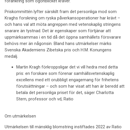
förankring som ögonblicket kräver.
Priskommittén lyfter särskilt fram det personliga mod som
Kraghs forskning om ryska påverkansoperationer har krävt –
och hans val att möta angreppen med vetenskaplig stringens
snarare än tystnad. Det är egenskaper som förtjänar att
uppmärksammas i en tid då det öppna samhällets försvarare
behövs mer än någonsin. Bland hans utmärkelser märks
Svenska Akademiens Zibetska pris och H.M. Konungens
medalj.
Martin Kragh förkroppsligar det vi vill hedra med detta
pris: en forskare som förenar samhällsvetenskaplig
excellens med ett orubbligt engagemang för frihetens
förutsättningar – och som har visat att han är beredd att
betala det personliga priset för det, säger Charlotta
Stern, professor och vd, Ratio
Om utmärkelsen
Utmärkelsen till mänsklig blomstring instiftades 2022 av Ratio