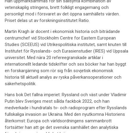
Han uppmärksammas för sin sällsynta kombination av
vetenskaplig stringens, brett folkligt engagemang och
personligt mod i försvaret av det öppna samhällets värden.
Priset delas ut av forskningsinstitutet Ratio.
Martin Kragh är docent i ekonomisk historia och biträdande
centrumchef vid Stockholm Centre for Eastern European
Studies (SCEEUS) vid Utrikespolitiska institutet, samt knuten till
Institutet för Rysslands- och Eurasienstudier (IRES) vid Uppsala
universitet. Med nära 20 refereegranskade artiklar i
internationellt ledande tidskrifter och sex böcker har han byggt
en forskargärning som rör sig från sovjetisk ekonomisk
historia till aktuell analys av ryska påverkansoperationer och
säkerhetspolitik.
Hans bok Det fallna imperiet: Ryssland och väst under Vladimir
Putin blev Sveriges mest sålda fackbok 2022, och han
medverkade i hundratals tv- och radioprogram efter Rysslands
fullskaliga invasion av Ukraina. Med den nyutkomna Historiens
återkomst: Europa och världsordningens sammanbrott
fortsätter han att ge det svenska samhället den analytiska