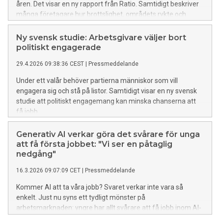
åren. Det visar en ny rapport från Ratio. Samtidigt beskriver
många företagare hur brottslighet, områdets rykte och
svagt förtroende för rättsväsendets förmåga att klara upp
brott påverkar kundflöden, öppettider, rekrytering och
Ny svensk studie: Arbetsgivare väljer bort
framtidsplaner.
politiskt engagerade
29.4.2026 09:38:36 CEST
|
Pressmeddelande
Under ett valår behöver partierna människor som vill
engagera sig och stå på listor. Samtidigt visar en ny svensk
studie att politiskt engagemang kan minska chanserna att
få jobb.
Generativ AI verkar göra det svårare för unga
att få första jobbet: "Vi ser en påtaglig
nedgång"
16.3.2026 09:07:09 CET
|
Pressmeddelande
Kommer AI att ta våra jobb? Svaret verkar inte vara så
enkelt. Just nu syns ett tydligt mönster på
arbetsmarknaden: yngre har allt svårare att få jobb inom AI-
exponerade yrken, medan anställningarna för äldre ökar. Det