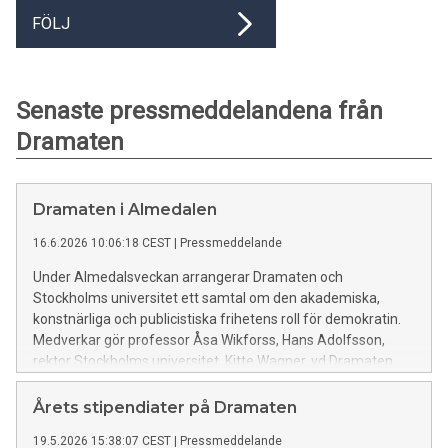
FÖLJ
Senaste pressmeddelandena från
Dramaten
Dramaten i Almedalen
16.6.2026 10:06:18 CEST
|
Pressmeddelande
Under Almedalsveckan arrangerar Dramaten och
Stockholms universitet ett samtal om den akademiska,
konstnärliga och publicistiska frihetens roll för demokratin.
Medverkar gör professor Åsa Wikforss, Hans Adolfsson,
rektor Stockholms universitet, Kitte Wagner, vd Dramaten
och Anne Lagercrantz, vd Sveriges Television. Torsdag 25
juni klockan 14.00-15.00 på Länsteatern Gotland/Kultur i
Årets stipendiater på Dramaten
Almedalen.
19.5.2026 15:38:07 CEST
|
Pressmeddelande