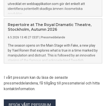
utvecklat en webbapplikation som gör det enkelt att
identifiera potentiellt skadliga ämnen i kosmetiska
produkter.
Repertoire at The Royal Dramatic Theatre,
Stockholm, Autumn 2026
6.5.2026 13:45:27 CEST
|
Pressmeddelande
The season opens on the Main Stage with Fake, a new play
by Yael Ronen that explores what is true in a time marked by
manipulation and distrust. This is followed by an innovative
staging of the famous and acknowledged Swedish
filmdirector Roy Andersson’s film classic En Kärlekshistoria
(A Swedish Love Story), with two audience members in the
leading roles. On the Small Stage, the chivalric tale Parzival—
I vårt pressrum kan du läsa de senaste
about the search for meaning in chaos—is directed by Marie
pressmeddelandena, få tillgång till pressmaterial och hitta
Nikazm Bakken, alongside a new Swedish work, Fåglarna
kontaktinformation.
(The Birds), about a group of people trapped in a house,
directed by Freja Hallberg. Ada Berger will direct Antikrist
(Antichrist), based on Lars von Trier’s film. Also featured is
BESÖK VÅRT PRESSRUM
Cairo-born Canadian author Omar El Akkad’s reckoning with