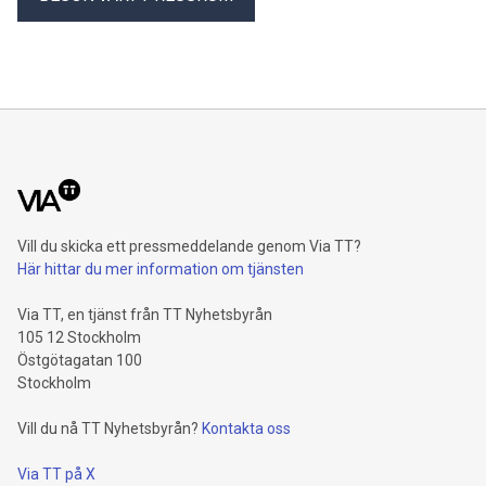
the Western world, En dag kommer alla allltid att ha varit mot
det här (One Day Everyone Will Always Have Been Against
This). All this and much more will be on stage at Dramaten
this autumn.
Vill du skicka ett pressmeddelande genom Via TT?
Här hittar du mer information om tjänsten
Via TT, en tjänst från TT Nyhetsbyrån
105 12 Stockholm
Östgötagatan 100
Stockholm
Vill du nå TT Nyhetsbyrån?
Kontakta oss
Via TT på X