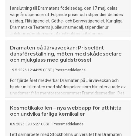
I anslutning till Dramatens födelsedag, den 17 maj, delas
varje år stipendier ut. Följande priser och stipendier delades
ut idag: Flitstipendiet, Göthe- och Bennystipendiet, Kungliga
Dramatiska Teaterns jubileumsmedalj, stipendier ur
Jubileumsfonden samt Artistklubbens Antonpris.
Dramaten på Järvaveckan: Prisbelönt
dansföreställning, möten med skådespelare
och mjukglass med guldströssel
19.5.2026 12:44:25 CEST
|
Pressmeddelande
För fjärde året medverkar Dramaten på Järvaveckan och
bjuder in till möten med skådespelare som blir intervjuade av
ungdomar från mentorsprogrammet Framtidssmedjan. Det
blir teatermaterialpyssel, fotovägg med hattprovning och
mjukglass med guldströssel. På huvudscen visas den
Kosmetikakollen – nya webbapp för att hitta
prisbelönta dansföreställningen Avig.
och undvika farliga kemikalier
8.5.2026 09:15:27 CEST
|
Pressmeddelande
I ett samarbete med Stockholms universitet har Dramaten