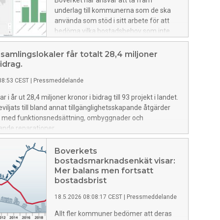
Boverket har ansvar att ta fram
underlag till kommunerna som de ska
använda som stöd i sitt arbete för att
bedöma vilka bostadsbehov som inte
tillgodoses på marknaden. Nu har
Boverket tagit fram nya beräkningar för
samlingslokaler får totalt 28,4 miljoner
hur bostadsbristen ser ut i landets
idrag.
kommuner.
38:53 CEST
|
Pressmeddelande
r i år ut 28,4 miljoner kronor i bidrag till 93 projekt i landet.
eviljats till bland annat tillgänglighetsskapande åtgärder
r med funktionsnedsättning, ombyggnader och
ande reparationer.
Boverkets
bostadsmarknadsenkät visar:
Mer balans men fortsatt
bostadsbrist
18.5.2026 08:08:17 CEST
|
Pressmeddelande
Allt fler kommuner bedömer att deras