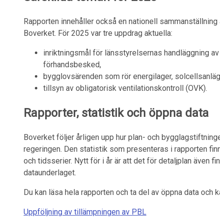
Rapporten innehåller också en nationell sammanställning 
Boverket. För 2025 var tre uppdrag aktuella:
inriktningsmål för länsstyrelsernas handläggning a
förhandsbesked,
bygglovsärenden som rör energilager, solcellsanläg
tillsyn av obligatorisk ventilationskontroll (OVK).
Rapporter, statistik och öppna data
Boverket följer årligen upp hur plan- och bygglagstiftninge
regeringen. Den statistik som presenteras i rapporten fi
och tidsserier. Nytt för i år är att det för detaljplan även fi
dataunderlaget.
Du kan läsa hela rapporten och ta del av öppna data och 
Uppföljning av tillämpningen av PBL