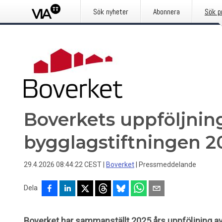
Sök nyheter
Abonnera
Sök p
Boverkets uppföljnin
bygglagstiftningen 2
29.4.2026 08:44:22 CEST
|
Boverket
|
Pressmeddelande
Dela
Boverket har sammanställt 2025 års uppföljning av