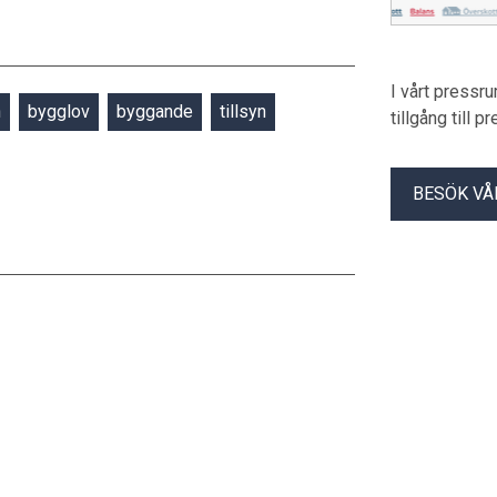
I vårt pressr
n
bygglov
byggande
tillsyn
tillgång till 
BESÖK VÅ