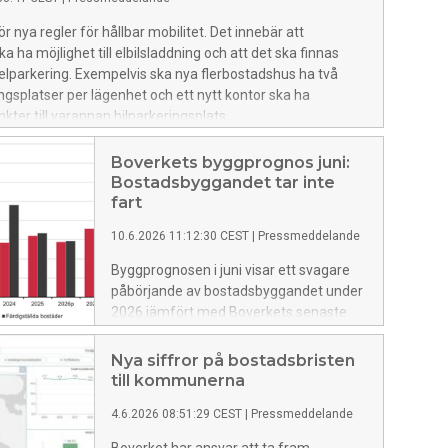
r nya regler för hållbar mobilitet. Det innebär att
 ha möjlighet till elbilsladdning och att det ska finnas
kelparkering. Exempelvis ska nya flerbostadshus ha två
ngsplatser per lägenhet och ett nytt kontor ska ha
kter till varannan bilparkeringsplats.
Boverkets byggprognos juni:
Bostadsbyggandet tar inte
fart
10.6.2026 11:12:30 CEST
|
Pressmeddelande
Byggprognosen i juni visar ett svagare
påbörjande av bostadsbyggandet under
2026 jämfört med Boverkets senaste
byggprognos (mars 2026). Samtidigt får
vi signaler från branschen om att
Nya siffror på bostadsbristen
marknadsförutsättningar förbättrats,
till kommunerna
vilket öppnar för en återhämtning under
4.6.2026 08:51:29 CEST
|
Pressmeddelande
hösten.