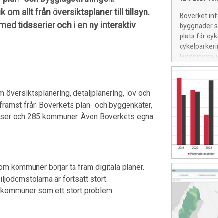
 om allt från översiktsplaner till tillsyn.
Boverket infö
 med tidsserier och i en ny interaktiv
byggnader ska
plats för cy
cykelparkeri
laddningspun
om översiktsplanering, detaljplanering, lov och
främst från Boverkets plan- och byggenkäter,
relser och 285 kommuner. Även Boverkets egna
om kommuner börjar ta fram digitala planer.
ljödomstolarna är fortsatt stort.
a kommuner som ett stort problem.