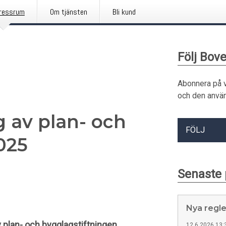
ressrum
Om tjänsten
Bli kund
Följ Bov
Abonnera på 
och den använ
g av plan- och
FÖLJ
025
Senaste
Nya regler
 plan- och bygglagstiftningen.
12.6.2026 13: