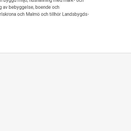
om byggd miljö, hushållning med mark- och
ng av bebyggelse, boende och
Karlskrona och Malmö och tillhör Landsbygds-