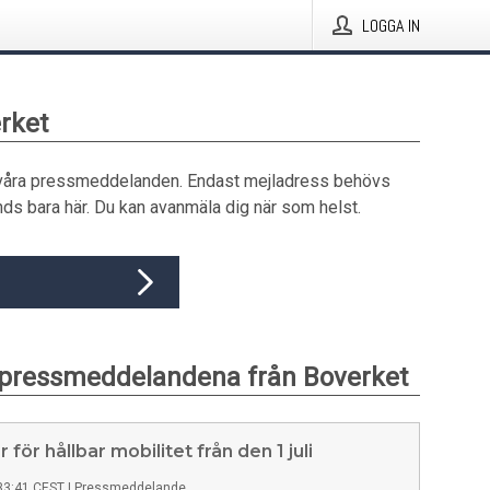
LOGGA IN
erket
våra pressmeddelanden. Endast mejladress behövs
ds bara här. Du kan avanmäla dig när som helst.
 pressmeddelandena från Boverket
 för hållbar mobilitet från den 1 juli
33:41 CEST
|
Pressmeddelande