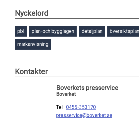
Nyckelord
pbl
plan-och bygglagen
detaljplan
översiktspla
markanvisning
Kontakter
Boverkets presservice
Boverket
Tel:
0455-353170
presservice@boverket.se