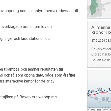
av uppdrag som länsstyrelserna redovisat till
v överklagade beslut om lov och
Allmänna 
kronor i b
gningar och laddstationer, och
27.5.2026 08:
Boverket dela
Bidrag har b
för persone
standardhöj
n tillämpas och lämnar resultaten till
nns också som öppna data, både som årsfiler
nns interaktiva kartor för delar av
karttjänst på Boverkets webbplats: