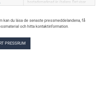
bostadsmarknad är i balans. Det visar
Boverkets Bostadsmarknadsenkät
2026, där 287 av 290 kommuner har
svarat. Samtidigt kvarstår stora behov
um kan du läsa de senaste pressmeddelandena, få
av bostäder med rimliga
pressmaterial och hitta kontaktinformation.
boendekostnader, bostäder för äldre
och bostäder för personer med
funktionsnedsättning.
RT PRESSRUM