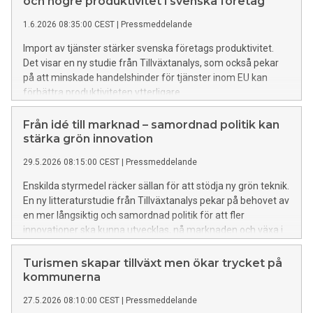
och högre produktivitet i svenska företag
1.6.2026 08:35:00 CEST
|
Pressmeddelande
Import av tjänster stärker svenska företags produktivitet.
Det visar en ny studie från Tillväxtanalys, som också pekar
på att minskade handelshinder för tjänster inom EU kan
förbättra produktiviteten ytterligare.
Från idé till marknad – samordnad politik kan
stärka grön innovation
29.5.2026 08:15:00 CEST
|
Pressmeddelande
Enskilda styrmedel räcker sällan för att stödja ny grön teknik.
En ny litteraturstudie från Tillväxtanalys pekar på behovet av
en mer långsiktig och samordnad politik för att fler
innovationer ska kunna utvecklas, nå marknaden och växa i
större skala.
Turismen skapar tillväxt men ökar trycket på
kommunerna
27.5.2026 08:10:00 CEST
|
Pressmeddelande