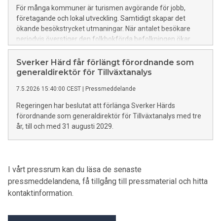
För många kommuner är turismen avgörande för jobb,
företagande och lokal utveckling. Samtidigt skapar det
ökande besökstrycket utmaningar. När antalet besökare
periodvis överstiger den folkbokförda befolkningen ökar
pressen på kommunal service och infrastruktur – utan att
skatteintäkterna följer med i samma takt. Det visar en ny
Sverker Härd får förlängt förordnande som
rapport från Tillväxtanalys där tio turismtäta kommuner har
generaldirektör för Tillväxtanalys
studerats.
7.5.2026 15:40:00 CEST
|
Pressmeddelande
Regeringen har beslutat att förlänga Sverker Härds
förordnande som generaldirektör för Tillväxtanalys med tre
år, till och med 31 augusti 2029.
I vårt pressrum kan du läsa de senaste
pressmeddelandena, få tillgång till pressmaterial och hitta
kontaktinformation.