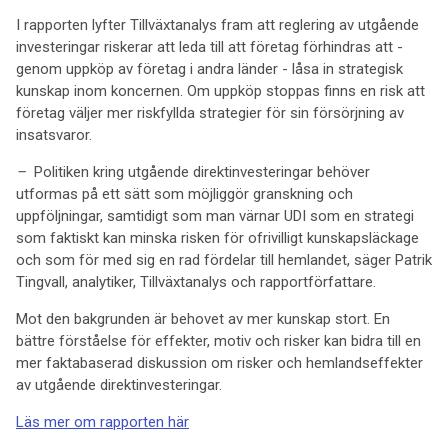
I rapporten lyfter Tillväxtanalys fram att reglering av utgående
investeringar riskerar att leda till att företag förhindras att -
genom uppköp av företag i andra länder - låsa in strategisk
kunskap inom koncernen. Om uppköp stoppas finns en risk att
företag väljer mer riskfyllda strategier för sin försörjning av
insatsvaror.
–
Politiken kring utgående direktinvesteringar behöver
utformas på ett sätt som möjliggör granskning och
uppföljningar, samtidigt som man värnar UDI som en strategi
som faktiskt kan minska risken för ofrivilligt kunskapsläckage
och som för med sig en rad fördelar till hemlandet, säger Patrik
Tingvall, analytiker, Tillväxtanalys och rapportförfattare.
Mot den bakgrunden är behovet av mer kunskap stort. En
bättre förståelse för effekter, motiv och risker kan bidra till en
mer faktabaserad diskussion om risker och hemlandseffekter
av utgående direktinvesteringar.
Läs mer om rapporten här