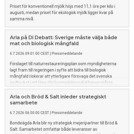
Priset för konventionell mjölk höjs med 11,1 öre per kilo i
augusti, medan priset för ekologisk mjölk ligger kvar på
samma nivå.
Arla på Di Debatt: Sverige måste välja både
mat och biologisk mångfald
6.7.2026 09:01:00 CEST
|
Pressmeddelande
Förslaget till naturrestaureringsplan som myndigheterna
lagt fram till regeringen i syfte att bidra till biologisk
mångfald riskerar att ytterligare försvaga det svenska
jordbruket i ett läge där livsmedelsproduktionen måste
stärkas, skriver Arla, Lantmännen, Livsmedelsföretagen och
LRF på Dagens industris debattsida. Artikeln kan även läsas i
Arla och Bröd & Salt inleder strategiskt
sin helhet nedan.
samarbete
6.7.2026 06:00:00 CEST
|
Pressmeddelande
Bondeägda Arla blir ny strategisk mejeripartner till Bröd &
Salt. Samarbetet omfattar både leveranser av