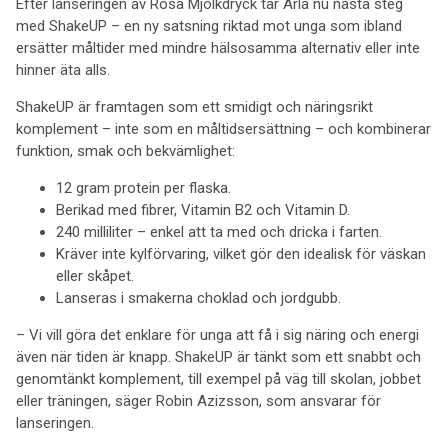
Efter lanseringen av Rosa Mjölkdryck tar Arla nu nästa steg
med ShakeUP – en ny satsning riktad mot unga som ibland
ersätter måltider med mindre hälsosamma alternativ eller inte
hinner äta alls.
ShakeUP är framtagen som ett smidigt och näringsrikt
komplement – inte som en måltidsersättning – och kombinerar
funktion, smak och bekvämlighet:
12 gram protein per flaska.
Berikad med fibrer, Vitamin B2 och Vitamin D.
240 milliliter – enkel att ta med och dricka i farten.
Kräver inte kylförvaring, vilket gör den idealisk för väskan
eller skåpet.
Lanseras i smakerna choklad och jordgubb.
– Vi vill göra det enklare för unga att få i sig näring och energi
även när tiden är knapp. ShakeUP är tänkt som ett snabbt och
genomtänkt komplement, till exempel på väg till skolan, jobbet
eller träningen, säger Robin Azizsson, som ansvarar för
lanseringen.