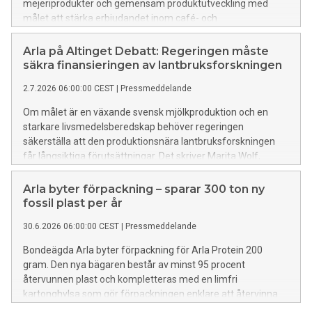
mejeriprodukter och gemensam produktutveckling med
målet att stärka erbjudandet inom café- och
bagerisegmentet. En viktig del är att möta den växande
efterfrågan på smakrika och hälsosamma alternativ, inte
Arla på Altinget Debatt: Regeringen måste
minst bland unga konsumenter.
säkra finansieringen av lantbruksforskningen
2.7.2026 06:00:00 CEST
|
Pressmeddelande
Om målet är en växande svensk mjölkproduktion och en
starkare livsmedelsberedskap behöver regeringen
säkerställa att den produktionsnära lantbruksforskningen
får långsiktiga förutsättningar. Det skriver Marita Wolf,
mjölkbonde och styrelseledamot i Arla och Stiftelsen
Lantbruksforskning (SLF), samt Helena Markstedt,
Arla byter förpackning – sparar 300 ton ny
samhällspolitisk chef på Arla Sverige, i en debattartikel på
fossil plast per år
Altinget. Läs debattartikeln i sin helhet nedan.
30.6.2026 06:00:00 CEST
|
Pressmeddelande
Bondeägda Arla byter förpackning för Arla Protein 200
gram. Den nya bägaren består av minst 95 procent
återvunnen plast och kompletteras med en limfri
kartonghylsa som gör förpackningen enklare att återvinna.
Förändringen minskar användningen av ny fossil plast med