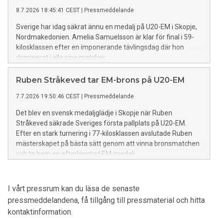
8.7.2026 18:45:41 CEST
|
Pressmeddelande
Sverige har idag säkrat ännu en medalj på U20-EM i Skopje,
Nordmakedonien. Amelia Samuelsson är klar för final i 59-
kilosklassen efter en imponerande tävlingsdag där hon
dominerat i alla sina matcher.
Ruben Stråkeved tar EM-brons på U20-EM
7.7.2026 19:50:46 CEST
|
Pressmeddelande
Det blev en svensk medaljglädje i Skopje när Ruben
Stråkeved säkrade Sveriges första pallplats på U20-EM.
Efter en stark turnering i 77-kilosklassen avslutade Ruben
mästerskapet på bästa sätt genom att vinna bronsmatchen
och ta hem en efterlängtad EM-medalj.
I vårt pressrum kan du läsa de senaste
pressmeddelandena, få tillgång till pressmaterial och hitta
kontaktinformation.