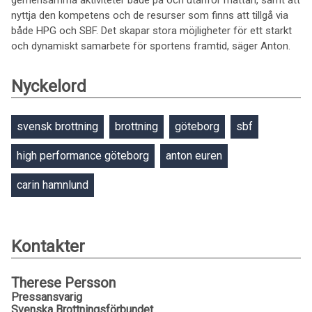
gemensamma aktiviteter både på och utanför mattan, samt att
nyttja den kompetens och de resurser som finns att tillgå via
både HPG och SBF. Det skapar stora möjligheter för ett starkt
och dynamiskt samarbete för sportens framtid, säger Anton.
Nyckelord
svensk brottning
brottning
göteborg
sbf
high performance göteborg
anton euren
carin hamnlund
Kontakter
Therese Persson
Pressansvarig
Svenska Brottningsförbundet