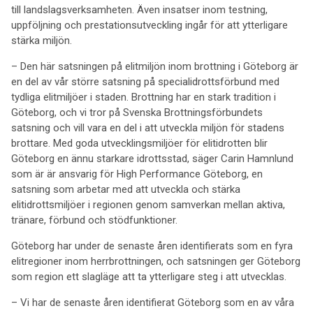
till landslagsverksamheten. Även insatser inom testning,
uppföljning och prestationsutveckling ingår för att ytterligare
stärka miljön.
– Den här satsningen på elitmiljön inom brottning i Göteborg är
en del av vår större satsning på specialidrottsförbund med
tydliga elitmiljöer i staden. Brottning har en stark tradition i
Göteborg, och vi tror på Svenska Brottningsförbundets
satsning och vill vara en del i att utveckla miljön för stadens
brottare. Med goda utvecklingsmiljöer för elitidrotten blir
Göteborg en ännu starkare idrottsstad, säger Carin Hamnlund
som är är ansvarig för High Performance Göteborg, en
satsning som arbetar med att utveckla och stärka
elitidrottsmiljöer i regionen genom samverkan mellan aktiva,
tränare, förbund och stödfunktioner.
Göteborg har under de senaste åren identifierats som en fyra
elitregioner inom herrbrottningen, och satsningen ger Göteborg
som region ett slagläge att ta ytterligare steg i att utvecklas.
– Vi har de senaste åren identifierat Göteborg som en av våra