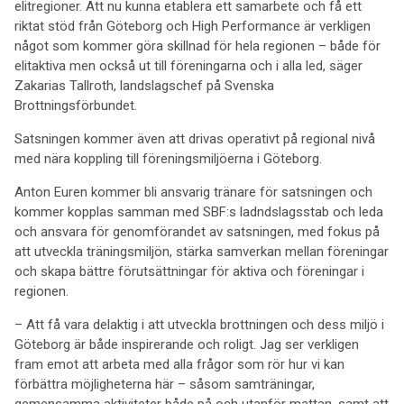
elitregioner. Att nu kunna etablera ett samarbete och få ett
riktat stöd från Göteborg och High Performance är verkligen
något som kommer göra skillnad för hela regionen – både för
elitaktiva men också ut till föreningarna och i alla led, säger
Zakarias Tallroth, landslagschef på Svenska
Brottningsförbundet.
Satsningen kommer även att drivas operativt på regional nivå
med nära koppling till föreningsmiljöerna i Göteborg.
Anton Euren kommer bli ansvarig tränare för satsningen och
kommer kopplas samman med SBF:s ladndslagsstab och leda
och ansvara för genomförandet av satsningen, med fokus på
att utveckla träningsmiljön, stärka samverkan mellan föreningar
och skapa bättre förutsättningar för aktiva och föreningar i
regionen.
– Att få vara delaktig i att utveckla brottningen och dess miljö i
Göteborg är både inspirerande och roligt. Jag ser verkligen
fram emot att arbeta med alla frågor som rör hur vi kan
förbättra möjligheterna här – såsom samträningar,