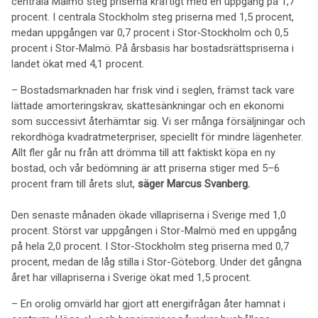
centrala Malmö steg priserna kraftigt med en uppgång på 1,7
procent. I centrala Stockholm steg priserna med 1,5 procent,
medan uppgången var 0,7 procent i Stor‑Stockholm och 0,5
procent i Stor‑Malmö. På årsbasis har bostadsrättspriserna i
landet ökat med 4,1 procent.
– Bostadsmarknaden har frisk vind i seglen, främst tack vare
lättade amorteringskrav, skattesänkningar och en ekonomi
som successivt återhämtar sig. Vi ser många försäljningar och
rekordhöga kvadratmeterpriser, speciellt för mindre lägenheter.
Allt fler går nu från att drömma till att faktiskt köpa en ny
bostad, och vår bedömning är att priserna stiger med 5–6
procent fram till årets slut,
säger Marcus Svanberg.
Den senaste månaden ökade villapriserna i Sverige med 1,0
procent. Störst var uppgången i Stor-Malmö med en uppgång
på hela 2,0 procent. I Stor-Stockholm steg priserna med 0,7
procent, medan de låg stilla i Stor-Göteborg. Under det gångna
året har villapriserna i Sverige ökat med 1,5 procent.
– En orolig omvärld har gjort att energifrågan åter hamnat i