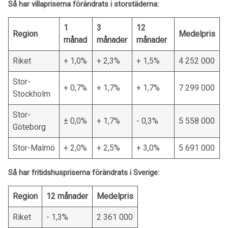
Så har villapriserna förändrats
i storstäderna:
1
3
12
Region
Medelpris
månad
månader
månader
Riket
+ 1,0%
+ 2,3%
+ 1,5%
4 252 000
Stor-
+ 0,7%
+ 1,7%
+ 1,7%
7 299 000
Stockholm
Stor-
± 0,0%
+ 1,7%
- 0,3%
5 558 000
Göteborg
Stor-Malmö
+ 2,0%
+ 2,5%
+ 3,0%
5 691 000
Så har fritidshuspriserna förändrats i Sverige:
Region
12 månader
Medelpris
Riket
- 1,3%
2 361 000