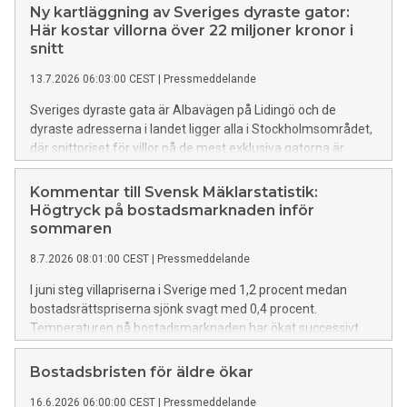
Ny kartläggning av Sveriges dyraste gator:
Här kostar villorna över 22 miljoner kronor i
snitt
13.7.2026 06:03:00 CEST
|
Pressmeddelande
Sveriges dyraste gata är Albavägen på Lidingö och de
dyraste adresserna i landet ligger alla i Stockholmsområdet,
där snittpriset för villor på de mest exklusiva gatorna är
omkring 22 miljoner kronor. Det visar en ny kartläggning från
LF Fastighetsförmedling. Här finns en tabell med statistik
Kommentar till Svensk Mäklarstatistik:
över de dyraste gatorna i varje län.
Högtryck på bostadsmarknaden inför
sommaren
8.7.2026 08:01:00 CEST
|
Pressmeddelande
I juni steg villapriserna i Sverige med 1,2 procent medan
bostadsrättspriserna sjönk svagt med 0,4 procent.
Temperaturen på bostadsmarknaden har ökat successivt
under försommaren och antalet bostadsrättsförsäljningar
ökade med hela 17 procent det senaste kvartalet, medan 11
Bostadsbristen för äldre ökar
procent fler villor bytte ägare. Det visar nya siffror från
16.6.2026 06:00:00 CEST
|
Pressmeddelande
Svensk Mäklarstatistik, analyserade av LF