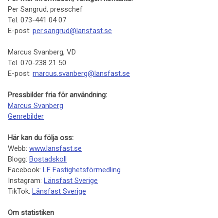
Per Sangrud, presschef
Tel. 073-441 04 07
E-post:
per.sangrud@lansfast.se
Marcus Svanberg, VD
Tel. 070-238 21 50
E-post:
marcus.svanberg@lansfast.se
Pressbilder fria för användning:
Marcus Svanberg
Genrebilder
Här kan du följa oss:
Webb:
www.lansfast.se
Blogg:
Bostadskoll
Facebook:
LF Fastighetsförmedling
Instagram:
Länsfast Sverige
TikTok:
Länsfast Sverige
Om statistiken