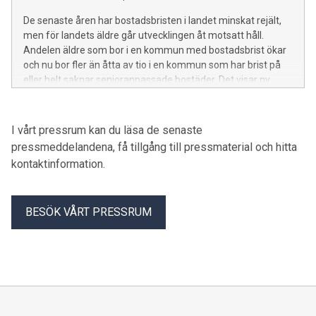
Fastighetsförmedling.
De senaste åren har bostadsbristen i landet minskat rejält,
men för landets äldre går utvecklingen åt motsatt håll.
Andelen äldre som bor i en kommun med bostadsbrist ökar
och nu bor fler än åtta av tio i en kommun som har brist på
eller helt saknar senioranpassade bostäder. Det visar ny
statistik från Boverket som analyserats av LF
Fastighetsförmedling.
I vårt pressrum kan du läsa de senaste
pressmeddelandena, få tillgång till pressmaterial och hitta
kontaktinformation.
BESÖK VÅRT PRESSRUM