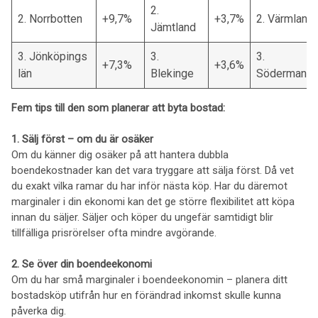
2.
2. Norrbotten
+9,7%
+3,7%
2. Värmland
Jämtland
3. Jönköpings
3.
3.
+7,3%
+3,6%
län
Blekinge
Södermanla
Fem tips till den som planerar att byta bostad:
1. Sälj först – om du är osäker
Om du känner dig osäker på att hantera dubbla
boendekostnader kan det vara tryggare att sälja först. Då vet
du exakt vilka ramar du har inför nästa köp. Har du däremot
marginaler i din ekonomi kan det ge större flexibilitet att köpa
innan du säljer. Säljer och köper du ungefär samtidigt blir
tillfälliga prisrörelser ofta mindre avgörande.
2. Se över din boendeekonomi
Om du har små marginaler i boendeekonomin – planera ditt
bostadsköp utifrån hur en förändrad inkomst skulle kunna
påverka dig.