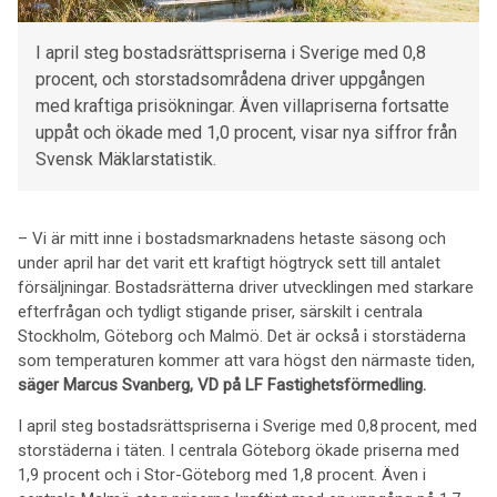
I april steg bostadsrättspriserna i Sverige med 0,8
procent, och storstadsområdena driver uppgången
med kraftiga prisökningar. Även villapriserna fortsatte
uppåt och ökade med 1,0 procent, visar nya siffror från
Svensk Mäklarstatistik.
– Vi är mitt inne i bostadsmarknadens hetaste säsong och
under april har det varit ett kraftigt högtryck sett till antalet
försäljningar. Bostadsrätterna driver utvecklingen med starkare
efterfrågan och tydligt stigande priser, särskilt i centrala
Stockholm, Göteborg och Malmö. Det är också i storstäderna
som temperaturen kommer att vara högst den närmaste tiden,
säger Marcus Svanberg, VD på LF Fastighetsförmedling.
I april steg bostadsrättspriserna i Sverige med 0,8 procent, med
storstäderna i täten. I centrala Göteborg ökade priserna med
1,9 procent och i Stor-Göteborg med 1,8 procent. Även i