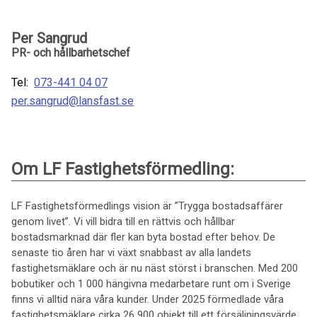
Per Sangrud
PR- och hållbarhetschef
Tel:
073-441 04 07
per.sangrud@lansfast.se
Om LF Fastighetsförmedling:
LF Fastighetsförmedlings vision är ”Trygga bostadsaffärer
genom livet”. Vi vill bidra till en rättvis och hållbar
bostadsmarknad där fler kan byta bostad efter behov. De
senaste tio åren har vi växt snabbast av alla landets
fastighetsmäklare och är nu näst störst i branschen. Med 200
bobutiker och 1 000 hängivna medarbetare runt om i Sverige
finns vi alltid nära våra kunder. Under 2025 förmedlade våra
fastighetsmäklare cirka 26 900 objekt till ett försäljningsvärde