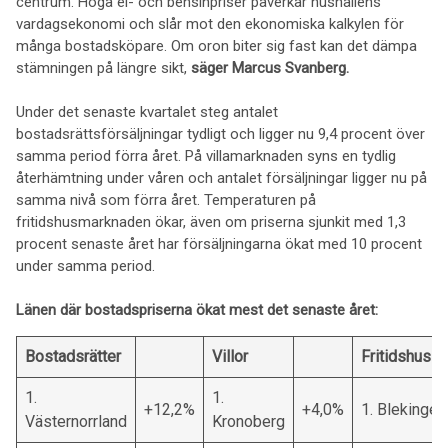
centrum. Höga el- och bensinpriser påverkar hushållens
vardagsekonomi och slår mot den ekonomiska kalkylen för
många bostadsköpare. Om oron biter sig fast kan det dämpa
stämningen på längre sikt,
säger Marcus Svanberg.
Under det senaste kvartalet steg antalet
bostadsrättsförsäljningar tydligt och ligger nu 9,4 procent över
samma period förra året. På villamarknaden syns en tydlig
återhämtning under våren och antalet försäljningar ligger nu på
samma nivå som förra året. Temperaturen på
fritidshusmarknaden ökar, även om priserna sjunkit med 1,3
procent senaste året har försäljningarna ökat med 10 procent
under samma period.
Länen där bostadspriserna ökat mest det senaste året:
Bostadsrätter
Villor
Fritidshus
1.
1.
+12,2%
+4,0%
1. Blekinge
Västernorrland
Kronoberg