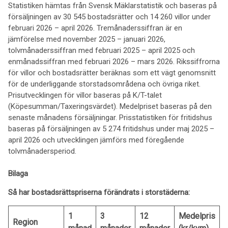
Statistiken hämtas från Svensk Mäklarstatistik och baseras på
försäljningen av 30 545 bostadsrätter och 14 260 villor under
februari 2026 – april 2026. Tremånaderssiffran är en
jämförelse med november 2025 – januari 2026,
tolvmånaderssiffran med februari 2025 – april 2025 och
enmånadssiffran med februari 2026 – mars 2026. Rikssiffrorna
för villor och bostadsrätter beräknas som ett vägt genomsnitt
för de underliggande storstadsområdena och övriga riket.
Prisutvecklingen för villor baseras på K/T-talet
(Köpesumman/Taxeringsvärdet). Medelpriset baseras på den
senaste månadens försäljningar. Prisstatistiken för fritidshus
baseras på försäljningen av 5 274 fritidshus under maj 2025 –
april 2026 och utvecklingen jämförs med föregående
tolvmånadersperiod.
Bilaga
Så har bostadsrättspriserna förändrats i storstäderna:
1
3
12
Medelpris
Region