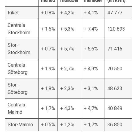
månad
månader
månader
(kr/kvm)
Riket
+ 0,8%
+ 4,2%
+ 4,1%
47 777
Centrala
+ 1,5%
+ 5,3%
+ 7,4%
120 893
Stockholm
Stor-
+ 0,7%
+ 5,7%
+ 5,6%
71 416
Stockholm
Centrala
+ 1,9%
+ 2,7%
+ 4,9%
70 550
Göteborg
Stor-
+ 1,8%
+ 2,3%
+ 3,1%
48 623
Göteborg
Centrala
+ 1,7%
+ 4,3%
+ 4,7%
40 849
Malmö
Stor-Malmö
+ 0,5%
+ 1,2%
+ 1,7%
36 850