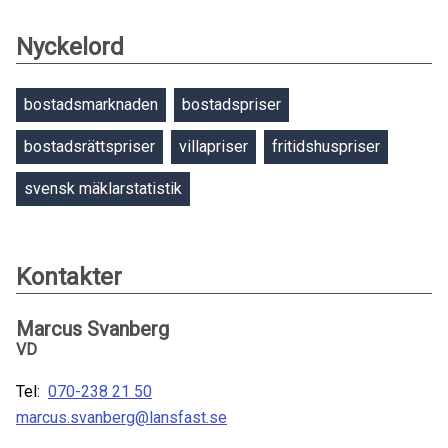
Nyckelord
bostadsmarknaden
bostadspriser
bostadsrättspriser
villapriser
fritidshuspriser
svensk mäklarstatistik
Kontakter
Marcus Svanberg
VD
Tel:
070-238 21 50
marcus.svanberg@lansfast.se