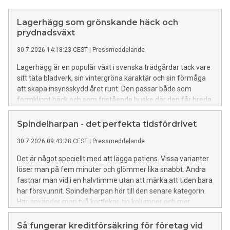
Lagerhägg som grönskande häck och
prydnadsväxt
30.7.2026 14:18:23 CEST
|
Pressmeddelande
Lagerhägg är en populär växt i svenska trädgårdar tack vare
sitt täta bladverk, sin vintergröna karaktär och sin förmåga
att skapa insynsskydd året runt. Den passar både som
formklippt häck och som fristående buske där den får breda
ut sig mer naturligt. Med rätt placering och skötsel kan
lagerhägg utvecklas till en kraftfull växt som ger trädgården
Spindelharpan - det perfekta tidsfördrivet
en grön och ombonad känsla under många år. Så väljer du
30.7.2026 09:43:28 CEST
|
Pressmeddelande
rätt plats för lagerhägg För att lagerhägg ska trivas är
placeringen viktig. Växten uppskattar en plats i sol till
Det är något speciellt med att lägga patiens. Vissa varianter
halvskugga, men den bör gärna skyddas från starka vindar.
löser man på fem minuter och glömmer lika snabbt. Andra
En alltför utsatt plats kan göra att bladen skadas under kalla
fastnar man vid i en halvtimme utan att märka att tiden bara
perioder. Jorden ska vara näringsrik, fuktighetshållande och
har försvunnit. Spindelharpan hör till den senare kategorin.
samtidigt väldränerad. Om marken är tung och lerig kan det
Här använder man två kortlekar, tio kolumner och mer
vara bra att förbättra jorden med kompost eller
strategi än sin klassiska kusin. Spelet har blivit en av de mest
planteringsjord innan busken sätts på plats. Lagerhägg
välkända patiensvarianterna.
Så fungerar kreditförsäkring för företag vid
fungerar bra som häck eftersom den växer tätt och snabbt