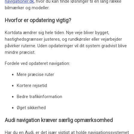
navigationer.dk
, hvor du kan finde løsninger til en lang række
bilmærker og modeller.
Hvorfor er opdatering vigtig?
Kortdata ændrer sig hele tiden. Nye veje bliver bygget,
hastighedsgrænser justeres, og rundkørsler eller vejarbejder
påvirker ruterne. Uden opdateringer vil dit system gradvist blive
mindre præcist.
Fordele ved opdateret navigation:
Mere præcise ruter
Kortere rejsetid
Bedre trafikinformation
Øget sikkerhed
Audi navigation kræver særlig opmærksomhed
Har du en Audi, er det især vigtigt at holde navigationssystemet