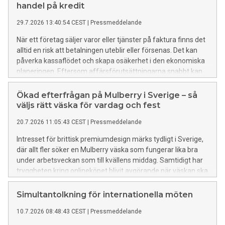
handel på kredit
täcker stora ytor. Den är särskilt uppskattad i moderna
trädgårdar där många
29.7.2026 13:40:54 CEST
|
Pressmeddelande
När ett företag säljer varor eller tjänster på faktura finns det
alltid en risk att betalningen uteblir eller försenas. Det kan
påverka kassaflödet och skapa osäkerhet i den ekonomiska
planeringen. Eftersom affärsförutsättningarna snabbt kan
förändras är det avgörande att skydda likviditeten och
hantera kreditrisker på ett strukturerat sätt. Med en
Ökad efterfrågan på Mulberry i Sverige – så
anpassad lösning kan verksamheten fortsätta utvecklas
väljs rätt väska för vardag och fest
även under perioder med osäkra marknadsförhållanden. I en
20.7.2026 11:05:43 CEST
|
Pressmeddelande
undersökning från 2025 uppgick förfallna fakturor till 33
procent av de svenska B2B-fakturorna, och 6 procent
Intresset för brittisk premiumdesign märks tydligt i Sverige,
uppgavs ha skrivits av som osäkra fordringar. Därför är
där allt fler söker en Mulberry väska som fungerar lika bra
kreditförsäkring viktig för företag Att erbjuda kunderna
under arbetsveckan som till kvällens middag. Samtidigt har
kredit innebär att företaget tar en risk kopplad till deras
tryggheten kring onlineköpet blivit avgörande när väskan ska
betalningsförmåga. Även stabila kunder kan hamna i
hålla länge och vara äkta.
ekonomiska svårigheter, vilket kan leda till uteblivna
Simultantolkning för internationella möten
betalningar och därmed påverka företagets ekonomi.
Antalet företagskonkurser i Sverige uppgick till 10.731 år
10.7.2026 08:48:43 CEST
|
Pressmeddelande
2025, mot 10.762 år 2024 och 8.868 år