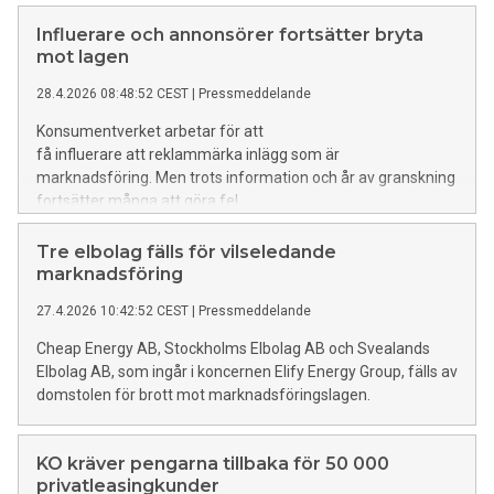
Influerare och annonsörer fortsätter bryta
mot lagen
28.4.2026 08:48:52 CEST
|
Pressmeddelande
Konsumentverket arbetar för att
få influerare att reklammärka inlägg som är
marknadsföring. Men trots information och år av granskning
fortsätter många att göra fel.
Tre elbolag fälls för vilseledande
marknadsföring
27.4.2026 10:42:52 CEST
|
Pressmeddelande
Cheap Energy AB, Stockholms Elbolag AB och Svealands
Elbolag AB, som ingår i koncernen Elify Energy Group, fälls av
domstolen för brott mot marknadsföringslagen.
KO kräver pengarna tillbaka för 50 000
privatleasingkunder