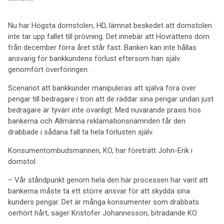
Nu har Högsta domstolen, HD, lämnat beskedet att domstolen
inte tar upp fallet till prövning. Det innebär att Hovrättens dom
från december förra året står fast. Banken kan inte hållas
ansvarig för bankkundens förlust eftersom han själv
genomfört överföringen.
Scenariot att bankkunder manipuleras att själva föra över
pengar till bedragare i tron att de räddar sina pengar undan just
bedragare är tyvärr inte ovanligt. Med nuvarande praxis hos
bankerna och Allmänna reklamationsnämnden får den
drabbade i sådana fall ta hela förlusten själv.
Konsumentombudsmannen, KO, har företrätt John-Erik i
domstol.
– Vår ståndpunkt genom hela den här processen har varit att
bankerna måste ta ett större ansvar för att skydda sina
kunders pengar. Det är många konsumenter som drabbats
oerhört hårt, säger Kristofer Johannesson, biträdande KO.