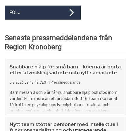
FÖLJ
Senaste pressmeddelandena från
Region Kronoberg
Snabbare hjälp för små barn – köerna är borta
efter utvecklingsarbete och nytt samarbete
5.8.2026 09:48:49 CEST
|
Pressmeddelande
Barn mellan 0 och 6 år får nu snabbare hjälp och stöd inom
vården. För mindre än ett år sedan stod 160 barn i kö för att
få träffa en psykolog hos Familjehälsans föräldra- och
barnhälsovårdspsykolgenhet. I dag finns ingen kö kvar.
Nytt team stöttar personer med intellektuell
funktionsnedsättning och utåtagerande