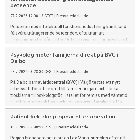
beteende
27.7.2026 12:08:13 CEST
|
Pressmeddelande
Personer med intellektuell funktionsnedsättning kan ibland
få svåra utåtagerande beteenden, ofta utan att
omgivningen förstår varför. Det som visar sig i aggressivitet,
oro eller självskadebeteende kan bero på bakomliggande
orsaker. För att bättre kunna utreda och behandla dessa
Psykolog möter familjerna direkt på BVC i
patienter har habiliteringen och psykiatrin i Region
Dalbo
Kronoberg startat ett gemensamt VUB-team.
23.7.2026 08:28:30 CEST
|
Pressmeddelande
På Dalbo barnavårdscentral (BVC) i Växjö testas ett nytt
arbetssätt för att ge stöd till familjer tidigare och sänka
trösklarna till psykologstöd. I stället för remiss med väntetid
till ett första besök hos psykolog kan vissa familjer träffa
psykologen direkt på BVC tillsammans med sin BVC-
sjuksköterska.
Patient fick blodproppar efter operation
10.7.2026 08:48:22 CEST
|
Pressmeddelande
Region Kronoberg har gjort en Lex Maria-anmälan efter att