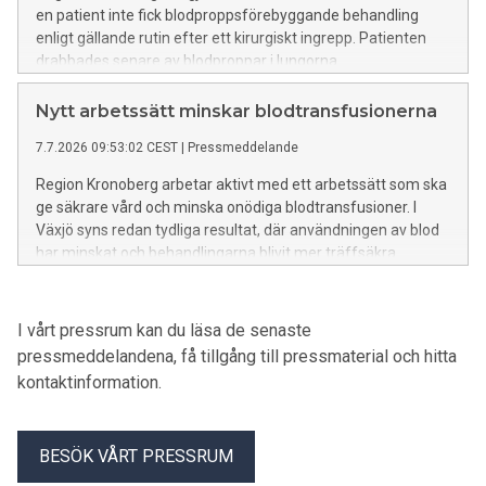
en patient inte fick blodproppsförebyggande behandling
enligt gällande rutin efter ett kirurgiskt ingrepp. Patienten
drabbades senare av blodproppar i lungorna.
Nytt arbetssätt minskar blodtransfusionerna
7.7.2026 09:53:02 CEST
|
Pressmeddelande
Region Kronoberg arbetar aktivt med ett arbetssätt som ska
ge säkrare vård och minska onödiga blodtransfusioner. I
Växjö syns redan tydliga resultat, där användningen av blod
har minskat och behandlingarna blivit mer träffsäkra.
I vårt pressrum kan du läsa de senaste
pressmeddelandena, få tillgång till pressmaterial och hitta
kontaktinformation.
BESÖK VÅRT PRESSRUM