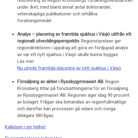
redovisning av Region Kronobergs forskningsverksamhet
under året, med bland annat antal doktorander,
vetenskapliga publikationer och erhållna
forskningsmedel.
Analys – placering av framtida sjukhus i Växjö utifrån ett
regionalt utvecklingsperspektiv.
Regionstyrelsen ger
regiondirektören i uppdrag att göra en fördjupad analys
av var ett nytt sjukhus i Växjö skulle kunna byggas.
Läs mer:
Nu utreds framtida placering av nytt sjukhus i Växjö
Försäljning av aktier i Ryssbygymnasiet AB.
Region
Kronoberg tittar på förutsättningarna för en försäljning
av Ryssbygymnasiet AB. Regionen äger idag 90 procent
av bolaget. Frågan ska behandlas av regionfullmäktige
och därefter kan processen gå vidare och övriga
delägare tillfrågas.
Kallelsen i sin helhet