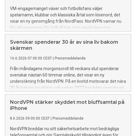
VM-engagemanget växer och fotbollsfans väljer
spelarnamn, klubbar och klassiska årtal som lösenord, det
visar en ny genomgång från NordPass. NordVPN varnar nu
för att passionen för fotboll kan göra användare mer
sårbara för cyberattacker.
Svenskar spenderar 30 år av sina liv bakom
skärmen
16.6.2026 07:00:00 CEST
|
Pressmeddelande
Från måndagens morgonscroll till veckans slut spenderar
svenskar nästan 60 timmar online, det visar en ny
undersökning från NordVPN. På en livstid motsvarar det nära
30 år bakom en skärm och sedan 2022 har tiden spenderad
online ökat med sju år.
NordVPN stärker skyddet mot bluffsamtal på
iPhone
8.6.2026 09:00:00 CEST
|
Pressmeddelande
NordVPN breddar nu sitt säkerhetsarbete mot bedrägliga
telefonsamtal och gör Samtalsskydd tillgängligt även för