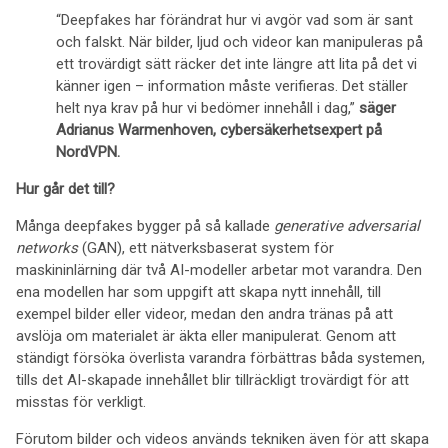
“Deepfakes har förändrat hur vi avgör vad som är sant
och falskt. När bilder, ljud och videor kan manipuleras på
ett trovärdigt sätt räcker det inte längre att lita på det vi
känner igen – information måste verifieras. Det ställer
helt nya krav på hur vi bedömer innehåll i dag,”
säger
Adrianus Warmenhoven, cybersäkerhetsexpert på
NordVPN.
Hur går det till?
Många deepfakes bygger på så kallade
generative adversarial
networks
(GAN), ett nätverksbaserat system för
maskininlärning där två AI-modeller arbetar mot varandra. Den
ena modellen har som uppgift att skapa nytt innehåll, till
exempel bilder eller videor, medan den andra tränas på att
avslöja om materialet är äkta eller manipulerat. Genom att
ständigt försöka överlista varandra förbättras båda systemen,
tills det AI-skapade innehållet blir tillräckligt trovärdigt för att
misstas för verkligt.
Förutom bilder och videos används tekniken även för att skapa