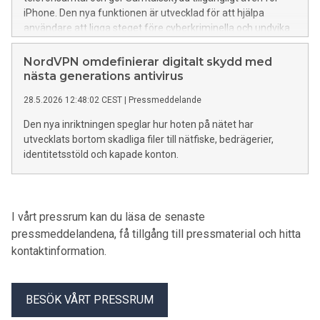
iPhone. Den nya funktionen är utvecklad för att hjälpa
användare att ligga steget före cyberkriminella och undvika
misstänkta bedrägerisamtal.
NordVPN omdefinierar digitalt skydd med
nästa generations antivirus
28.5.2026 12:48:02 CEST
|
Pressmeddelande
Den nya inriktningen speglar hur hoten på nätet har
utvecklats bortom skadliga filer till nätfiske, bedrägerier,
identitetsstöld och kapade konton.
I vårt pressrum kan du läsa de senaste
pressmeddelandena, få tillgång till pressmaterial och hitta
kontaktinformation.
BESÖK VÅRT PRESSRUM