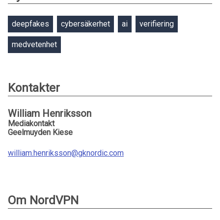
deepfakes
cybersäkerhet
ai
verifiering
medvetenhet
Kontakter
William Henriksson
Mediakontakt
Geelmuyden Kiese
william.henriksson@gknordic.com
Om NordVPN