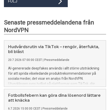
FÖLJ
Senaste pressmeddelandena från
NordVPN
Hudvårdsrutin via TikTok – rengör, återfukta,
bli blåst
20.7.2026 07:00:00 CEST
|
Pressmeddelande
AI-genererade deepfakes används i allt större utsträckning
för att sprida vilseledande produktrekommendationer på
sociala medier, det visar en analys från NordVPN.
Utvecklingen syns tydligt på plattformar som TikTok, där
innehåll kopplat till exempelvis hudvård används för att locka
till konsumtion.
Fotbollsfebern kan göra dina lösenord lättare
att knäcka
6.7.2026 15:00:00 CEST
|
Pressmeddelande