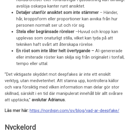
avslöja oskarpa kanter runt ansiktet.
Detaljer utanför ansiktet som inte stämmer
– Händer,
hår, kroppsform eller proportioner kan avvika från hur
personen normalt ser ut och rör sig.
Stela eller begränsade rörelser
–Huvud och kropp kan
upplevas som onaturligt stilla, vilket kan tyda på att
tekniken haft svårt att återskapa rörelse.
En röst som inte låter helt övertygande –
AI-genererade
eller imiterade röster kan skilja sig från originalet i tonfall,
tempo eller uttal.
”Det viktigaste skyddet mot deepfakes är inte ett enskilt
verktyg, utan medvetenhet. Att stanna upp, kontrollera källor
och vara försiktig med vilken information man delar gör stor
skillnad, särskilt i en tid där manipulerat innehåll blir allt svårare
att upptäcka,”
avslutar Adrianus.
Läs mer här:
https://nordvpn.com/sv/blog/vad-ar-deepfake/
Nyckelord