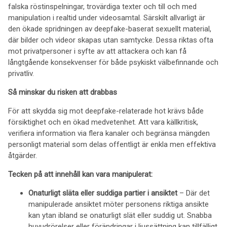
falska röstinspelningar, trovärdiga texter och till och med
manipulation i realtid under videosamtal. Särskilt allvarligt är
den ökade spridningen av deepfake-baserat sexuellt material,
där bilder och videor skapas utan samtycke. Dessa riktas ofta
mot privatpersoner i syfte av att attackera och kan få
långtgående konsekvenser för både psykiskt välbefinnande och
privatliv.
Så minskar du risken att drabbas
För att skydda sig mot deepfake-relaterade hot krävs både
försiktighet och en ökad medvetenhet. Att vara källkritisk,
verifiera information via flera kanaler och begränsa mängden
personligt material som delas offentligt är enkla men effektiva
åtgärder.
Tecken på att innehåll kan vara manipulerat:
Onaturligt släta eller suddiga partier i ansiktet
– Där det
manipulerade ansiktet möter personens riktiga ansikte
kan ytan ibland se onaturligt slät eller suddig ut. Snabba
huvudrörelser eller förändringar i ljussättning kan tillfälligt