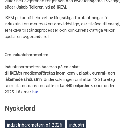
villkor helt avgörande för jobben och investeringarna i Sverige,
säger
Jakob Tellgren, vd på IKEM.
IKEM pekar på behovet av långsiktiga förutsättningar för
industrin i ett mer osäkert omvärldsläge, där tillgång till energi,
effektiva tillståndsprocesser och konkurrenskraftiga villkor
spelar en avgörande roll.
Om Industribarometern
Industribarometern baseras på en enkät
till
IKEM:s medlemsföretag inom kemi-, plast-, gummi- och
läkemedelsindustrin
. Undersökningen omfattar 125 företag
som tillsammans omsatte cirka
440 miljarder kronor
under
2025. Läs mer
här!
Nyckelord
industribarometern q1 2026
industri