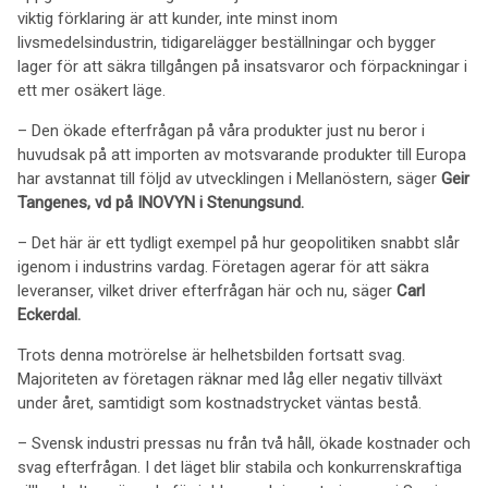
viktig förklaring är att kunder, inte minst inom
livsmedelsindustrin, tidigarelägger beställningar och bygger
lager för att säkra tillgången på insatsvaror och förpackningar i
ett mer osäkert läge.
– Den ökade efterfrågan på våra produkter just nu beror i
huvudsak på att importen av motsvarande produkter till Europa
har avstannat till följd av utvecklingen i Mellanöstern, säger
Geir
Tangenes, vd på INOVYN i Stenungsund.
– Det här är ett tydligt exempel på hur geopolitiken snabbt slår
igenom i industrins vardag. Företagen agerar för att säkra
leveranser, vilket driver efterfrågan här och nu, säger
Carl
Eckerdal.
Trots denna motrörelse är helhetsbilden fortsatt svag.
Majoriteten av företagen räknar med låg eller negativ tillväxt
under året, samtidigt som kostnadstrycket väntas bestå.
– Svensk industri pressas nu från två håll, ökade kostnader och
svag efterfrågan. I det läget blir stabila och konkurrenskraftiga