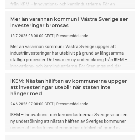
från IKEM – Innovations- och kemiindustrierna. För en
växande kunskaps- och industriregion som Uppsala är
tillgång till el, infrastruktur och effektiva tillståndsprocesser
Mer än varannan kommun i Västra Sverige ser
avgörande för fortsatt utveckling.
investeringar bromsas
13.7.2026 08:00:00 CEST
|
Pressmeddelande
Mer än varannan kommun i Västra Sverige uppger att
industriinvesteringar har uteblivit på grund av långsamma
statliga processer. Det visar en ny undersökning från IKEM –
Innovations- och kemiindustrierna. För Stenungsund, där
kemiindustrin står inför omfattande investeringar i
klimatomställningen, är tillgången till el och effekt
IKEM: Nästan hälften av kommunerna uppger
avgörande för framtiden.
att investeringar uteblir när staten inte
hänger med
24.6.2026 07:00:00 CEST
|
Pressmeddelande
IKEM – Innovations- och kemiindustrierna i Sverige visar i en
ny undersökning att nästan hälften av Sveriges kommuner
uppger att industriinvesteringar har uteblivit på grund av
långsamma statliga processer. Många pekar också ut