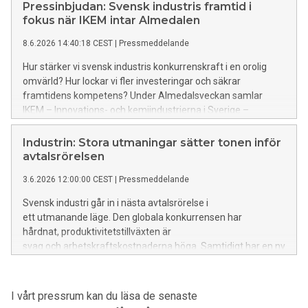
bristande elkapacitet, infrastruktur och långa
Pressinbjudan: Svensk industris framtid i
tillståndsprocesser som avgörande hinder.
fokus när IKEM intar Almedalen
8.6.2026 14:40:18 CEST
|
Pressmeddelande
Hur stärker vi svensk industris konkurrenskraft i en orolig
omvärld? Hur lockar vi fler investeringar och säkrar
framtidens kompetens? Under Almedalsveckan samlar
IKEM – Innovations- och kemiindustrierna i Sverige –
politiker, företagsledare och experter för samtal om några
av de viktigaste framtidsfrågorna för svensk industri.
Industrin: Stora utmaningar sätter tonen inför
Välkommen att bevaka våra seminarier.
avtalsrörelsen
3.6.2026 12:00:00 CEST
|
Pressmeddelande
Svensk industri går in i nästa avtalsrörelse i
ett utmanande läge. Den globala konkurrensen har
hårdnat, produktivitetstillväxten är
svag och arbetskraftskostnaderna höga. Samtidigt har en ny
konflikt i omvärlden blossat upp, med snabbt
stigande energipriser och ökad osäkerhet som
följd. Återhämtningen av konjunkturen
I vårt pressrum kan du läsa de senaste
har därför återigen skjutits fram.