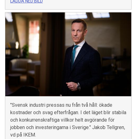
LADDA NED BILD
"Svensk industri pressas nu från två håll: ökade
kostnader och svag efterfrågan. I det läget blir stabila
och konkurrenskraftiga villkor helt avgörande för
jobben och investeringarna i Sverige." Jakob Tellgren,
vd på IKEM.