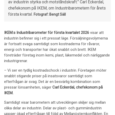
av industrin styrka och motståndskraft.” Carl Eckerdal,
chefekonom på IKEM, om Industribarometern för årets
första kvartal.
Fotograf: Bengt Säll
IKEM:s Industribarometer för första kvartalet 2026
visar att
industrin befinner sig i ett pressat läge. Försäljningsvolymerna
är fortsatt svaga samtidigt som kostnaderna för råvaror,
energi och transporter har ökat snabbt och brett. IKEM
företräder företag inom kemi, plast, läkemedel och närliggande
industrigrenar.
– Vi ser en tydlig kostnadschock i industrin. Företagen möter
snabbt stigande priser på insatsvaror samtidigt som
efterfrågan är svag. Det är en besvärlig kombination som
pressar lönsamheten, säger
Carl Eckerdal, chefekonom på
IKEM.
Samtidigt visar barometern att utvecklingen skiljer sig mellan
olika delar av industrin. Delar av plast- och gummiindustrin
uppger ökad efterfrågan till följd av Mellanösternkonflikten.
En