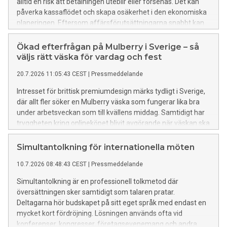
alltid en risk att betalningen uteblir eller försenas. Det kan
påverka kassaflödet och skapa osäkerhet i den ekonomiska
planeringen. Eftersom affärsförutsättningarna snabbt kan
förändras är det avgörande att skydda likviditeten och
hantera kreditrisker på ett strukturerat sätt. Med en
Ökad efterfrågan på Mulberry i Sverige – så
anpassad lösning kan verksamheten fortsätta utvecklas
väljs rätt väska för vardag och fest
även under perioder med osäkra marknadsförhållanden. I en
20.7.2026 11:05:43 CEST
|
Pressmeddelande
undersökning från 2025 uppgick förfallna fakturor till 33
procent av de svenska B2B-fakturorna, och 6 procent
Intresset för brittisk premiumdesign märks tydligt i Sverige,
uppgavs ha skrivits av som osäkra fordringar. Därför är
där allt fler söker en Mulberry väska som fungerar lika bra
kreditförsäkring viktig för företag Att erbjuda kunderna
under arbetsveckan som till kvällens middag. Samtidigt har
kredit innebär att företaget tar en risk kopplad till deras
tryggheten kring onlineköpet blivit avgörande när väskan ska
betalningsförmåga. Även stabila kunder kan hamna i
hålla länge och vara äkta.
ekonomiska svårigheter, vilket kan leda till uteblivna
Simultantolkning för internationella möten
betalningar och därmed påverka företagets ekonomi.
Antalet företagskonkurser i Sverige uppgick till 10.731 år
10.7.2026 08:48:43 CEST
|
Pressmeddelande
2025, mot 10.762 år 2024 och 8.868 år
Simultantolkning är en professionell tolkmetod där
översättningen sker samtidigt som talaren pratar.
Deltagarna hör budskapet på sitt eget språk med endast en
mycket kort fördröjning. Lösningen används ofta vid
konferenser, kongresser, företagsevenemang och andra