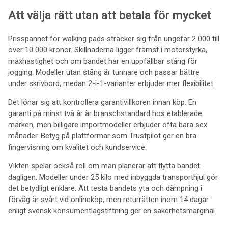
Att välja rätt utan att betala för mycket
Prisspannet för walking pads sträcker sig från ungefär 2 000 till
över 10 000 kronor. Skillnaderna ligger främst i motorstyrka,
maxhastighet och om bandet har en uppfällbar stång för
jogging. Modeller utan stång är tunnare och passar bättre
under skrivbord, medan 2-i-1-varianter erbjuder mer flexibilitet.
Det lönar sig att kontrollera garantivillkoren innan köp. En
garanti på minst två år är branschstandard hos etablerade
märken, men billigare importmodeller erbjuder ofta bara sex
månader. Betyg på plattformar som Trustpilot ger en bra
fingervisning om kvalitet och kundservice.
Vikten spelar också roll om man planerar att flytta bandet
dagligen. Modeller under 25 kilo med inbyggda transporthjul gör
det betydligt enklare. Att testa bandets yta och dämpning i
förväg är svårt vid onlineköp, men returrätten inom 14 dagar
enligt svensk konsumentlagstiftning ger en säkerhetsmarginal.