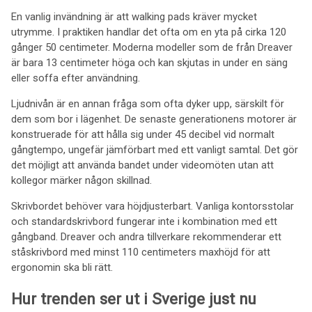
En vanlig invändning är att walking pads kräver mycket
utrymme. I praktiken handlar det ofta om en yta på cirka 120
gånger 50 centimeter. Moderna modeller som de från Dreaver
är bara 13 centimeter höga och kan skjutas in under en säng
eller soffa efter användning.
Ljudnivån är en annan fråga som ofta dyker upp, särskilt för
dem som bor i lägenhet. De senaste generationens motorer är
konstruerade för att hålla sig under 45 decibel vid normalt
gångtempo, ungefär jämförbart med ett vanligt samtal. Det gör
det möjligt att använda bandet under videomöten utan att
kollegor märker någon skillnad.
Skrivbordet behöver vara höjdjusterbart. Vanliga kontorsstolar
och standardskrivbord fungerar inte i kombination med ett
gångband. Dreaver och andra tillverkare rekommenderar ett
ståskrivbord med minst 110 centimeters maxhöjd för att
ergonomin ska bli rätt.
Hur trenden ser ut i Sverige just nu