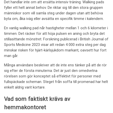
Det handlar inte om att ersätta intensiv träning. Walking pads
fyller ett helt annat behov. De riktar sig till den stora gruppen
människor som vill samla steg under dagen utan att behöva
byta om, åka iväg eller avsätta en specifik timme i kalendern.
En vanlig walking pad når hastigheter mellan 1 och 6 kilometer i
timmen. Det räcker för att höja pulsen en aning och bryta det
stillasittande mönstret. Forskning publicerad i British Journal of
Sports Medicine 2023 visar att redan 4 000 extra steg per dag
minskar risken för hjärt-kärlsjukdom markant, oavsett hur fort
man går.
Många användare beskriver att de inte ens tänker på att de rör
sig efter de första minuterna. Det är just den omedvetna
rörelsen som gör konceptet så effektivt för personer med
fullspäckade scheman. Steget från soffa till promenad har helt
enkelt aldrig varit kortare.
Vad som faktiskt krävs av
hemmakontoret