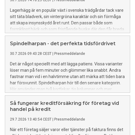
30.7.2026 14:18:23 CEST
|
Pressmeddelande
Lagerhägg är en populär växt i svenska trädgårdar tack vare
sitt täta bladverk, sin vintergröna karaktär och sin förmåga
att skapa insynsskydd året runt. Den passar både som
formklippt häck och som fristående buske där den får breda
ut sig mer naturligt. Med rätt placering och skötsel kan
lagerhägg utvecklas till en kraftfull växt som ger trädgården
Spindelharpan - det perfekta tidsfördrivet
en grön och ombonad känsla under många år. Så väljer du
30.7.2026 09:43:28 CEST
|
Pressmeddelande
rätt plats för lagerhägg För att lagerhägg ska trivas är
placeringen viktig. Växten uppskattar en plats i sol till
Det är något speciellt med att lägga patiens. Vissa varianter
halvskugga, men den bör gärna skyddas från starka vindar.
löser man på fem minuter och glömmer lika snabbt. Andra
En alltför utsatt plats kan göra att bladen skadas under kalla
fastnar man vid i en halvtimme utan att märka att tiden bara
perioder. Jorden ska vara näringsrik, fuktighetshållande och
har försvunnit. Spindelharpan hör till den senare kategorin.
samtidigt väldränerad. Om marken är tung och lerig kan det
Här använder man två kortlekar, tio kolumner och mer
vara bra att förbättra jorden med kompost eller
strategi än sin klassiska kusin. Spelet har blivit en av de mest
planteringsjord innan busken sätts på plats. Lagerhägg
välkända patiensvarianterna.
Så fungerar kreditförsäkring för företag vid
fungerar bra som häck eftersom den växer tätt och snabbt
handel på kredit
täcker stora ytor. Den är särskilt uppskattad i moderna
trädgårdar där många
29.7.2026 13:40:54 CEST
|
Pressmeddelande
När ett företag säljer varor eller tjänster på faktura finns det