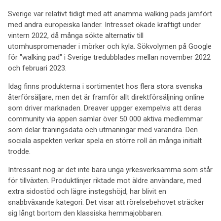
Sverige var relativt tidigt med att anamma walking pads jämfört
med andra europeiska länder. Intresset ökade kraftigt under
vintern 2022, då många sökte alternativ till
utomhuspromenader i mörker och kyla. Sökvolymen på Google
för "walking pad" i Sverige tredubblades mellan november 2022
och februari 2023.
Idag finns produkterna i sortimentet hos flera stora svenska
återförsäljare, men det är framför allt direktförsäljning online
som driver marknaden. Dreaver uppger exempelvis att deras
community via appen samlar över 50 000 aktiva medlemmar
som delar träningsdata och utmaningar med varandra. Den
sociala aspekten verkar spela en större roll än många initialt
trodde.
Intressant nog är det inte bara unga yrkesverksamma som står
för tillväxten. Produktlinjer riktade mot äldre användare, med
extra sidostöd och lägre instegshöjd, har blivit en
snabbväxande kategori. Det visar att rörelsebehovet sträcker
sig långt bortom den klassiska hemmajobbaren.