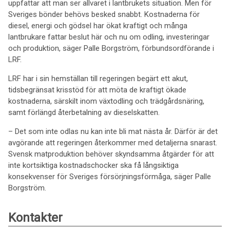
uppfattar att man ser allvaret i lantbrukets situation. Men för
Sveriges bönder behövs besked snabbt. Kostnaderna för
diesel, energi och gödsel har ökat kraftigt och många
lantbrukare fattar beslut här och nu om odling, investeringar
och produktion, säger Palle Borgström, förbundsordförande i
LRF.
LRF har i sin hemställan till regeringen begärt ett akut,
tidsbegränsat krisstöd för att möta de kraftigt ökade
kostnaderna, särskilt inom växtodling och trädgårdsnäring,
samt förlängd återbetalning av dieselskatten.
– Det som inte odlas nu kan inte bli mat nästa år. Därför är det
avgörande att regeringen återkommer med detaljerna snarast.
Svensk matproduktion behöver skyndsamma åtgärder för att
inte kortsiktiga kostnadschocker ska få långsiktiga
konsekvenser för Sveriges försörjningsförmåga, säger Palle
Borgström.
Kontakter