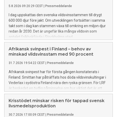
5.8.2026 09:20:29 CEST
|
Pressmeddelande
I dag uppskattas den svenska vildsvinsstammen till drygt
600 000 djur före jakt. Om utvecklingen fortsätter i samma
takt som i dag kan stammen växa till omkring en miljon djur
redan år 2030. Det är ungefär lika många vildsvin som
antalet folkbokförda i Stockholms stad.
Afrikansk svinpest i Finland – behov av
minskad vildsvinsstam med 90 procent
31.7.2026 19:54:22 CEST
|
Pressmeddelande
Afrikansk svinpest har för första gången konstaterats i
Finland. Smittan har påträffats hos döda vildsvinskultingar i
Vederlax i sydöstra Finland nära den ryska gränsen. För LRF
är beskedet en tydlig påminnelse om hur viktigt det är att
fortsätta arbetet för att minska riskerna för smittspridning
och stärka det svenska smittskyddet.
Krisstödet minskar risken för tappad svensk
livsmedelsproduktion
30.7.2026 17:00:09 CEST
|
Pressmeddelande