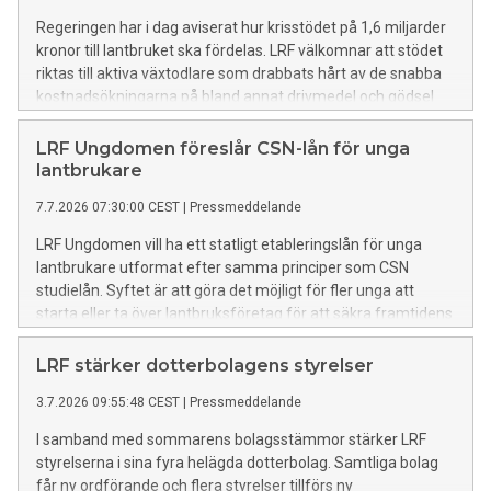
Regeringen har i dag aviserat hur krisstödet på 1,6 miljarder
kronor till lantbruket ska fördelas. LRF välkomnar att stödet
riktas till aktiva växtodlare som drabbats hårt av de snabba
kostnadsökningarna på bland annat drivmedel och gödsel
med anledning av konflikten i Mellanöstern och stängningar
av Hormuzsundet. Beskedet är viktigt för att lindra den
LRF Ungdomen föreslår CSN-lån för unga
akuta situationen och minska risken för långsiktiga
lantbrukare
konsekvenser för svensk livsmedelsproduktion.
7.7.2026 07:30:00 CEST
|
Pressmeddelande
LRF Ungdomen vill ha ett statligt etableringslån för unga
lantbrukare utformat efter samma principer som CSN
studielån. Syftet är att göra det möjligt för fler unga att
starta eller ta över lantbruksföretag för att säkra framtidens
livsmedelsproduktion och stärka Sveriges beredskap.
LRF stärker dotterbolagens styrelser
3.7.2026 09:55:48 CEST
|
Pressmeddelande
I samband med sommarens bolagsstämmor stärker LRF
styrelserna i sina fyra helägda dotterbolag. Samtliga bolag
får ny ordförande och flera styrelser tillförs ny