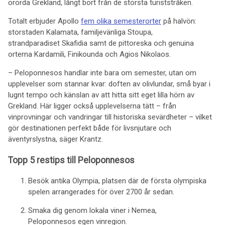
orörda Grekland, långt bort från de största turiststråken.
Totalt erbjuder Apollo
fem olika semesterorter
på halvön:
storstaden Kalamata, familjevänliga Stoupa,
strandparadiset Skafidia samt de pittoreska och genuina
orterna Kardamili, Finikounda och Agios Nikolaos.
– Peloponnesos handlar inte bara om semester, utan om
upplevelser som stannar kvar: doften av olivlundar, små byar i
lugnt tempo och känslan av att hitta sitt eget lilla hörn av
Grekland. Här ligger också upplevelserna tätt – från
vinprovningar och vandringar till historiska sevärdheter – vilket
gör destinationen perfekt både för livsnjutare och
äventyrslystna, säger Krantz.
Topp 5 restips till Peloponnesos
Besök antika Olympia, platsen där de första olympiska
spelen arrangerades för över 2700 år sedan.
Smaka dig genom lokala viner i Nemea,
Peloponnesos egen vinregion.