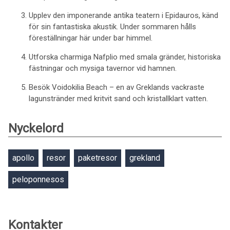
Upplev den imponerande antika teatern i Epidauros, känd
för sin fantastiska akustik. Under sommaren hålls
föreställningar här under bar himmel.
Utforska charmiga Nafplio med smala gränder, historiska
fästningar och mysiga tavernor vid hamnen.
Besök Voidokilia Beach – en av Greklands vackraste
lagunstränder med kritvit sand och kristallklart vatten.
Nyckelord
apollo
resor
paketresor
grekland
peloponnesos
Kontakter