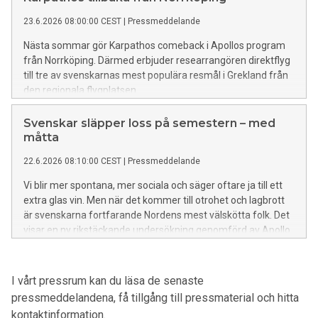
23.6.2026 08:00:00 CEST
|
Pressmeddelande
Nästa sommar gör Karpathos comeback i Apollos program
från Norrköping. Därmed erbjuder researrangören direktflyg
till tre av svenskarnas mest populära resmål i Grekland från
den regionala flygplatsen.
Svenskar släpper loss på semestern – med
måtta
22.6.2026 08:10:00 CEST
|
Pressmeddelande
Vi blir mer spontana, mer sociala och säger oftare ja till ett
extra glas vin. Men när det kommer till otrohet och lagbrott
är svenskarna fortfarande Nordens mest välskötta folk. Det
visar en ny rikstäckande undersökning genomförd av Apollo.
I vårt pressrum kan du läsa de senaste
pressmeddelandena, få tillgång till pressmaterial och hitta
kontaktinformation.