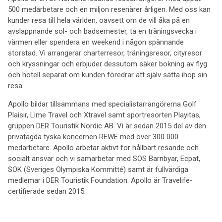
500 medarbetare och en miljon resenärer årligen. Med oss kan
kunder resa till hela världen, oavsett om de vill åka på en
avslappnande sol- och badsemester, ta en träningsvecka i
värmen eller spendera en weekend i någon spännande
storstad. Vi arrangerar charterresor, träningsresor, cityresor
och kryssningar och erbjuder dessutom säker bokning av flyg
och hotell separat om kunden föredrar att själv sätta ihop sin
resa.
Apollo bildar tillsammans med specialistarrangörerna Golf
Plaisir, Lime Travel och Xtravel samt sportresorten Playitas,
gruppen DER Touristik Nordic AB. Vi är sedan 2015 del av den
privatägda tyska koncernen REWE med över 300 000
medarbetare. Apollo arbetar aktivt för hållbart resande och
socialt ansvar och vi samarbetar med SOS Barnbyar, Ecpat,
SOK (Sveriges Olympiska Kommitté) samt är fullvärdiga
medlemar i DER Touristik Foundation. Apollo är Travelife-
certifierade sedan 2015.