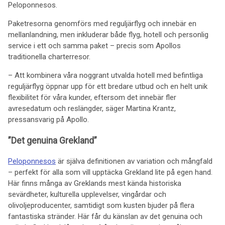
Peloponnesos.
Paketresorna genomförs med reguljärflyg och innebär en
mellanlandning, men inkluderar både flyg, hotell och personlig
service i ett och samma paket – precis som Apollos
traditionella charterresor.
– Att kombinera våra noggrant utvalda hotell med befintliga
reguljärflyg öppnar upp för ett bredare utbud och en helt unik
flexibilitet för våra kunder, eftersom det innebär fler
avresedatum och reslängder, säger Martina Krantz,
pressansvarig på Apollo.
”Det genuina Grekland”
Peloponnesos
är själva definitionen av variation och mångfald
– perfekt för alla som vill upptäcka Grekland lite på egen hand.
Här finns många av Greklands mest kända historiska
sevärdheter, kulturella upplevelser, vingårdar och
olivoljeproducenter, samtidigt som kusten bjuder på flera
fantastiska stränder. Här får du känslan av det genuina och