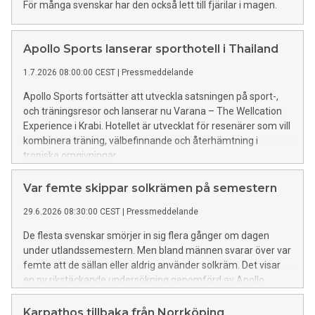
För många svenskar har den också lett till fjärilar i magen.
Apollo Sports lanserar sporthotell i Thailand
1.7.2026 08:00:00 CEST
|
Pressmeddelande
Apollo Sports fortsätter att utveckla satsningen på sport-,
och träningsresor och lanserar nu Varana – The Wellcation
Experience i Krabi. Hotellet är utvecklat för resenärer som vill
kombinera träning, välbefinnande och återhämtning i
tropiska omgivningar.
Var femte skippar solkrämen på semestern
29.6.2026 08:30:00 CEST
|
Pressmeddelande
De flesta svenskar smörjer in sig flera gånger om dagen
under utlandssemestern. Men bland männen svarar över var
femte att de sällan eller aldrig använder solkräm. Det visar
en ny rikstäckande undersökning genomförd av Apollo.
Karpathos tillbaka från Norrköping