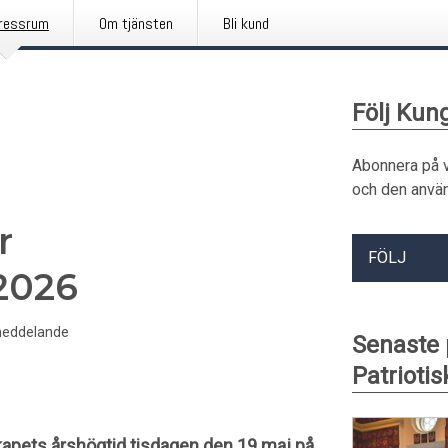
ressrum
Om tjänsten
Bli kund
Följ Kung
Abonnera på 
och den använ
r
FÖLJ
2026
eddelande
Senaste 
Patriotis
skapets årshögtid tisdagen den 19 maj på