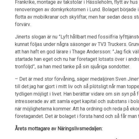
Frankrike, montage av takstolar i Hässleholm, flytt av hus 
renoveringen av domkyrkotornen i Lund. Bolaget började
flotta av mobilkranar och skyliftar, men har sedan dess s
förvärv.
Jinerts slogan är nu ”Lyft hållbart med fossilfria lyfttjä
kunnat följas under några säsonger av TV3 Truckers. Grunda
att han haft en god lärare i Thage Andersson: ”Jag fick väl
startade han eget och nu har företaget lotsats över i andr
tronföljd”, sa han med tanke på sin sjuåriga sondotter.
– Det är med stor förvåning, säger medaljören Sven Jinert
till det jag har gjort i mitt liv och så plötsligt når man topp
tydligen möjligt i livet. Han berättar vidare om sin syn på 
intresserade av att samla eget kapital och substans i bola
när möjligheterna kommer. Att ha ordning och reda på ekon
företagandet. Det är bolaget i första hand och så får man t
Årets mottagare av Näringslivsmedaljen: