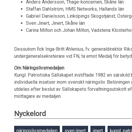
Anders Andersson, Thage-koncernen, Skåne län
Staffan Dahlström, HMS Networks, Hallands län
Gabriel Danielsson, Linköpings Skogstjänst, Österg
Sven Jinert, Jinert, Skåne län
Carina Milton och Johan Milton, Vadstena Klosterho
Dessutom fick Inga-Britt Ahlenius, fv. generaldirektör Rik
undergeneralsekreterare vid FN, ta emot Medalj för betyd
Om Näringslivsmedaljen
Kungl. Patriotiska Sällskapet instiftade 1982 en särskild
individuella insatser inom svenskt näringsliv. Belöningen
utdelas efter beslut av Sällskapets förvaltningsutskott e
mottagare av medaljen.
Nyckelord
näringslivsmedaljen
sven jinert
jinert
kungl. patr