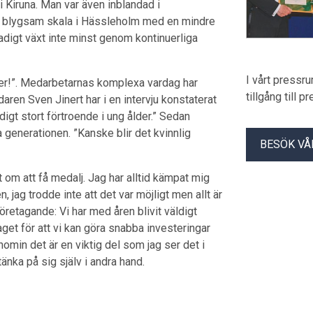
i Kiruna. Man var även inblandad i
 i blygsam skala i Hässleholm med en mindre
tadigt växt inte minst genom kontinuerliga
I vårt pressr
nster!”. Medarbetarnas komplexa vardag har
tillgång till 
ren Sven Jinert har i en intervju konstaterat
digt stort förtroende i ung ålder.” Sedan
a generationen. ”Kanske blir det kvinnlig
BESÖK VÅ
 om att få medalj. Jag har alltid kämpat mig
en, jag trodde inte att det var möjligt men allt är
företagande: Vi har med åren blivit väldigt
get för att vi kan göra snabba investeringar
omin det är en viktig del som jag ser det i
änka på sig själv i andra hand.