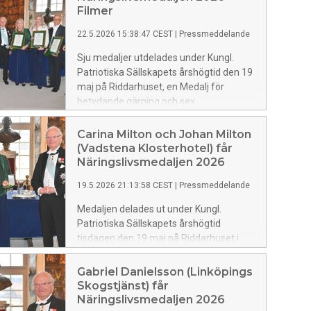
Filmer
22.5.2026 15:38:47 CEST
|
Pressmeddelande
Sju medaljer utdelades under Kungl.
Patriotiska Sällskapets årshögtid den 19
maj på Riddarhuset, en Medalj för
betydande gärning och sex
Näringslivsmedaljer. Hans Majestät
Konungen överlämnade medaljerna.
Carina Milton och Johan Milton
(Vadstena Klosterhotel) får
Näringslivsmedaljen 2026
19.5.2026 21:13:58 CEST
|
Pressmeddelande
Medaljen delades ut under Kungl.
Patriotiska Sällskapets årshögtid
tisdagen den 19 maj på Riddarhuset i
Stockholm. Förslagsställare är
ledamoten Gunilla Carlsson. Hans
Gabriel Danielsson (Linköpings
Majestät Konungen överlämnade
Skogstjänst) får
årshögtidens sju medaljer. Johan
Näringslivsmedaljen 2026