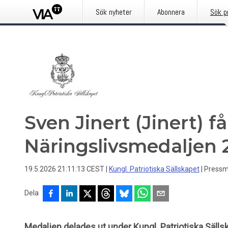
Sök nyheter
Abonnera
Sök p
Sven Jinert (Jinert) få
Näringslivsmedaljen 
19.5.2026 21:11:13 CEST
|
Kungl. Patriotiska Sällskapet
|
Pressm
Dela
Medaljen delades ut under Kungl. Patriotiska Säll