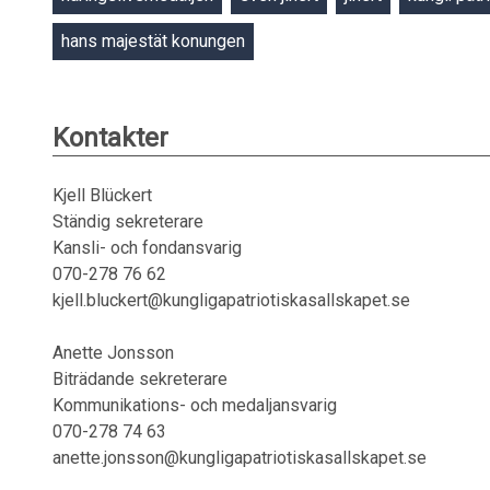
hans majestät konungen
Kontakter
Kjell Blückert
Ständig sekreterare
Kansli- och fondansvarig
070-278 76 62
kjell.bluckert@kungligapatriotiskasallskapet.se
Anette Jonsson
Biträdande sekreterare
Kommunikations- och medaljansvarig
070-278 74 63
anette.jonsson@kungligapatriotiskasallskapet.se