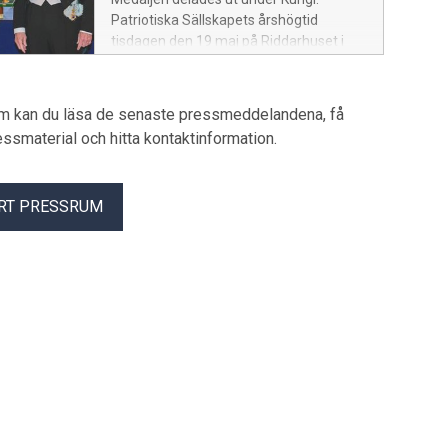
Patriotiska Sällskapets årshögtid
tisdagen den 19 maj på Riddarhuset i
Stockholm. Förslagsställare är
ledamöterna Hans Ahlin och Antje
Jackelén. Hans Majestät Konungen
um kan du läsa de senaste pressmeddelandena, få
överlämnade årshögtidens sju medaljer.
pressmaterial och hitta kontaktinformation.
RT PRESSRUM