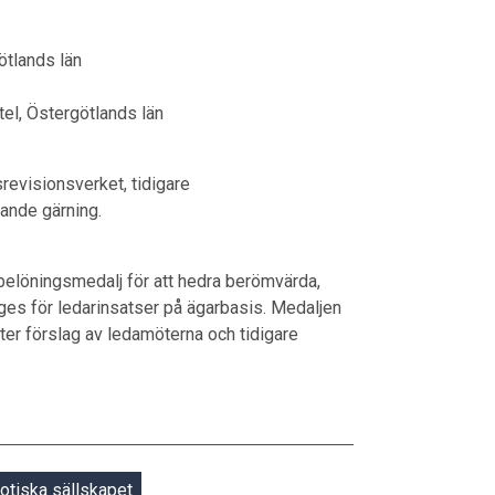
ötlands län
tel, Östergötlands län
srevisionsverket, tidigare
ande gärning.
 belöningsmedalj för att hedra berömvärda,
 ges för ledarinsatser på ägarbasis. Medaljen
fter förslag av ledamöterna och tidigare
iotiska sällskapet