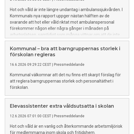
Hot och våld är inte längre undantag i ambulanssjukvården. I
Kommunals nya rapport uppger nästan hälften av de
svarande att hot eller våld riktat mot ambulanspersonal
förekommer någon eller några gånger i månaden på
arbetsplatsen, samtidigt som många vittnar om att de inte
alltid får tillräcklig information om kända risker inför
uppdraget.
Kommunal – bra att barngruppernas storlek i
förskolan regleras
16.6.2026 09:29:22 CEST
|
Pressmeddelande
Kommunal välkomnar att det nu finns ett skarpt förslag för
att reglera barngruppernas storlek och personaltäthet i
förskolan.
Elevassistenter extra våldsutsatta i skolan
12.6.2026 07:01:00 CEST
|
Pressmeddelande
Hot och våld är en vanlig och återkommande arbetsmiljörisk
för medlemmarna inom skola och fritidshem.