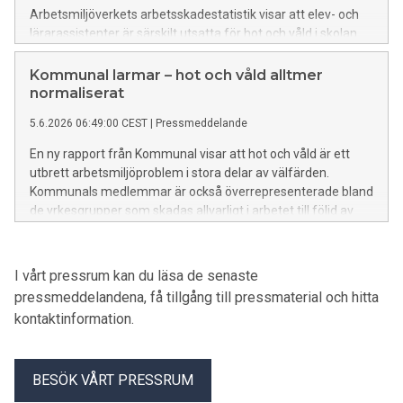
Arbetsmiljöverkets arbetsskadestatistik visar att elev- och
lärarassistenter är särskilt utsatta för hot och våld i skolan.
Kommunal larmar – hot och våld alltmer
normaliserat
5.6.2026 06:49:00 CEST
|
Pressmeddelande
En ny rapport från Kommunal visar att hot och våld är ett
utbrett arbetsmiljöproblem i stora delar av välfärden.
Kommunals medlemmar är också överrepresenterade bland
de yrkesgrupper som skadas allvarligt i arbetet till följd av
hot och våld.
I vårt pressrum kan du läsa de senaste
pressmeddelandena, få tillgång till pressmaterial och hitta
kontaktinformation.
BESÖK VÅRT PRESSRUM