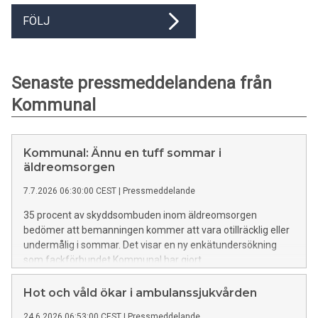
FÖLJ
Senaste pressmeddelandena från
Kommunal
Kommunal: Ännu en tuff sommar i
äldreomsorgen
7.7.2026 06:30:00 CEST
|
Pressmeddelande
35 procent av skyddsombuden inom äldreomsorgen
bedömer att bemanningen kommer att vara otillräcklig eller
undermålig i sommar. Det visar en ny enkätundersökning
som fackförbundet Kommunal har gjort.
Hot och våld ökar i ambulanssjukvården
24.6.2026 06:53:00 CEST
|
Pressmeddelande