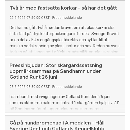
Halmstad och Uppsala toppar statistiken.
Två år med fastsatta korkar – så har det gått
29.6.2026 07:50:00 CEST
|
Pressmeddelande
Det har nu gått två år sedan kravet om att plastkorkar ska
sitta fast på dryckesförpackningar infördes i Sverige. Kravet
är en del av EU:s engångsplastdirektiv och syftar till att
minska nedskräpning av plast i natur och hav. Redan nu syns
tecken på att lagen gett effekt i stadsmiljö: antalet skräpiga
korkar har minskat med 62 % i svenska städer. Men på
stränder längs Västerhavet är korkarna ett fortsatt vanligt
Pressinbjudan: Stor skärgårdssatsning
skräp.
uppmärksammas på Sandhamn under
Gotland Runt 26 juni
23.6.2026 08:30:00 CEST
|
Pressmeddelande
I samband med invigningen av Gotland Runt den 26 juni
samlas aktörerna bakom initiativet ”I skärgården hjälps vi åt”
på Sandhamn för att uppmärksamma sommarens
stora satsning för en renare och mer hållbar skärgård.
Gå på hundpromenad i Almedalen – Håll
Sverige Rent och Gotlands Kennelklubb