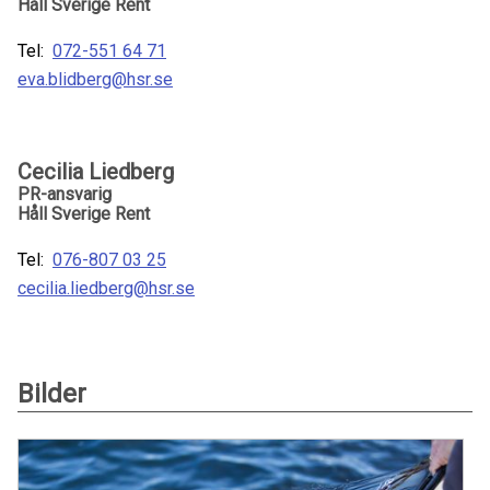
Håll Sverige Rent
Tel:
072-551 64 71
eva.blidberg@hsr.se
Cecilia Liedberg
PR-ansvarig
Håll Sverige Rent
Tel:
076-807 03 25
cecilia.liedberg@hsr.se
Bilder