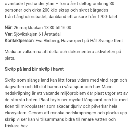
oväntade fynd under ytan – förra året deltog omkring 30
personer och cirka 200 kilo skräp och skrot bärgades
från Långholmsbadet, däribland ett ankare från 1700-talet.
När:
26 maj klockan 13.30 till 16.00
Var:
Sjövikskajen 6 i Årstadal
Kontaktperson:
Eva Blidberg, Havsexpert på Håll Sverige Rent
Media är välkomna att delta och dokumentera aktiviteten på
plats.
Skräp på land blir skräp i havet
Skräp som slängs land kan lätt föras vidare med vind, regn och
dagvatten och till slut hamna i våra sjöar och hav. Marin
nedskräpning är ett växande miljöproblem där plast utgör ett av
de största hoten. Plast bryts ner mycket långsamt och blir med
tiden till mikroplaster som skadar djurliv och påverkar hela
ekosystem. Genom att minska nedskräpningen och plocka upp
skräp vi ser kan vi tillsammans bidra till renare vatten och
friskare hav.