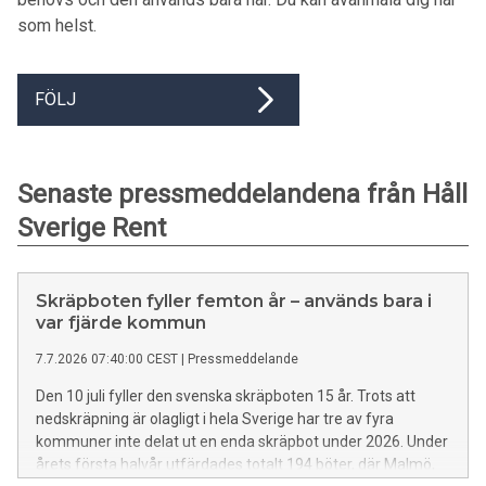
som helst.
FÖLJ
Senaste pressmeddelandena från Håll
Sverige Rent
Skräpboten fyller femton år – används bara i
var fjärde kommun
7.7.2026 07:40:00 CEST
|
Pressmeddelande
Den 10 juli fyller den svenska skräpboten 15 år. Trots att
nedskräpning är olagligt i hela Sverige har tre av fyra
kommuner inte delat ut en enda skräpbot under 2026. Under
årets första halvår utfärdades totalt 194 böter, där Malmö,