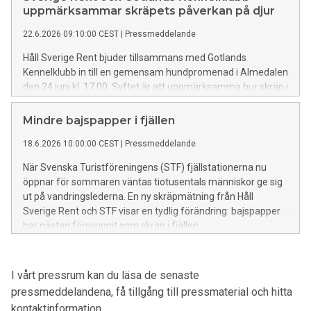
uppmärksammar skräpets påverkan på djur
22.6.2026 09:10:00 CEST
|
Pressmeddelande
Håll Sverige Rent bjuder tillsammans med Gotlands
Kennelklubb in till en gemensam hundpromenad i Almedalen
den 24 juni kl. 17.00. Syftet är att uppmärksamma hur skräp i
vår miljö kan skada både husdjur och vilda djur – och hur
enkla beteendeförändringar kan göra stor skillnad.
Mindre bajspapper i fjällen
18.6.2026 10:00:00 CEST
|
Pressmeddelande
När Svenska Turistföreningens (STF) fjällstationerna nu
öppnar för sommaren väntas tiotusentals människor ge sig
ut på vandringslederna. En ny skräpmätning från Håll
Sverige Rent och STF visar en tydlig förändring: bajspapper
har nästan försvunnit som skräp i fjällen.
I vårt pressrum kan du läsa de senaste
pressmeddelandena, få tillgång till pressmaterial och hitta
kontaktinformation.