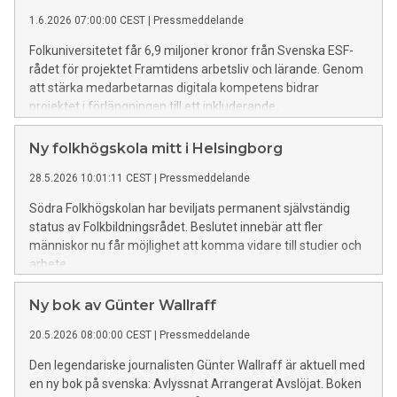
1.6.2026 07:00:00 CEST
|
Pressmeddelande
Folkuniversitetet får 6,9 miljoner kronor från Svenska ESF-
rådet för projektet Framtidens arbetsliv och lärande. Genom
att stärka medarbetarnas digitala kompetens bidrar
projektet i förlängningen till ett inkluderande,
konkurrenskraftigt arbetsliv i Västsverige.
Ny folkhögskola mitt i Helsingborg
28.5.2026 10:01:11 CEST
|
Pressmeddelande
Södra Folkhögskolan har beviljats permanent självständig
status av Folkbildningsrådet. Beslutet innebär att fler
människor nu får möjlighet att komma vidare till studier och
arbete.
Ny bok av Günter Wallraff
20.5.2026 08:00:00 CEST
|
Pressmeddelande
Den legendariske journalisten Günter Wallraff är aktuell med
en ny bok på svenska: Avlyssnat Arrangerat Avslöjat. Boken