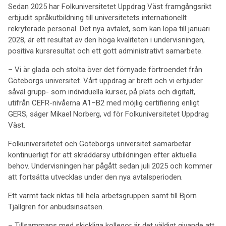
Sedan 2025 har Folkuniversitetet Uppdrag Väst framgångsrikt
erbjudit språkutbildning till universitetets internationellt
rekryterade personal. Det nya avtalet, som kan löpa till januari
2028, är ett resultat av den höga kvaliteten i undervisningen,
positiva kursresultat och ett gott administrativt samarbete.
– Vi är glada och stolta över det förnyade förtroendet från
Göteborgs universitet. Vårt uppdrag är brett och vi erbjuder
såväl grupp- som individuella kurser, på plats och digitalt,
utifrån CEFR-nivåerna A1–B2 med möjlig certifiering enligt
GERS, säger Mikael Norberg, vd för Folkuniversitetet Uppdrag
Väst.
Folkuniversitetet och Göteborgs universitet samarbetar
kontinuerligt för att skräddarsy utbildningen efter aktuella
behov. Undervisningen har pågått sedan juli 2025 och kommer
att fortsätta utvecklas under den nya avtalsperioden.
Ett varmt tack riktas till hela arbetsgruppen samt till Björn
Tjällgren för anbudsinsatsen.
– Tillsammans med skickliga kollegor är det väldigt givande att