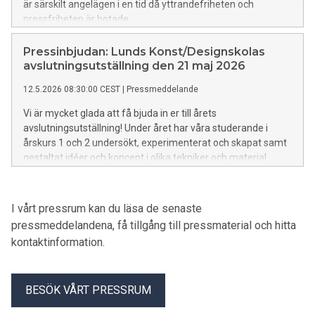
är särskilt angelägen i en tid då yttrandefriheten och
pressfriheten är hotade.
Pressinbjudan: Lunds Konst/Designskolas
avslutningsutställning den 21 maj 2026
12.5.2026 08:30:00 CEST
|
Pressmeddelande
Vi är mycket glada att få bjuda in er till årets
avslutningsutställning! Under året har våra studerande i
årskurs 1 och 2 undersökt, experimenterat och skapat samt
gestaltat idéer och koncept i olika tekniker och material.
Varje verk som ställs ut bär på en unik berättelse och ett
eget uttryck – en spegling av studenternas resa och
skaparglädje. Vi ser fram emot att träffa er på vernissagen!
I vårt pressrum kan du läsa de senaste
pressmeddelandena, få tillgång till pressmaterial och hitta
kontaktinformation.
BESÖK VÅRT PRESSRUM