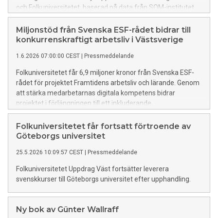
och Folkuniversitetet, baserad på data från SOM-institutet.
Miljonstöd från Svenska ESF-rådet bidrar till
konkurrenskraftigt arbetsliv i Västsverige
1.6.2026 07:00:00 CEST
|
Pressmeddelande
Folkuniversitetet får 6,9 miljoner kronor från Svenska ESF-
rådet för projektet Framtidens arbetsliv och lärande. Genom
att stärka medarbetarnas digitala kompetens bidrar
projektet i förlängningen till ett inkluderande,
konkurrenskraftigt arbetsliv i Västsverige.
Folkuniversitetet får fortsatt förtroende av
Göteborgs universitet
25.5.2026 10:09:57 CEST
|
Pressmeddelande
Folkuniversitetet Uppdrag Väst fortsätter leverera
svenskkurser till Göteborgs universitet efter upphandling.
Ny bok av Günter Wallraff