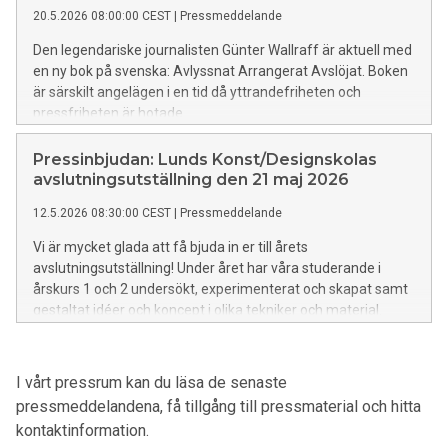
20.5.2026 08:00:00 CEST
|
Pressmeddelande
Den legendariske journalisten Günter Wallraff är aktuell med
en ny bok på svenska: Avlyssnat Arrangerat Avslöjat. Boken
är särskilt angelägen i en tid då yttrandefriheten och
pressfriheten är hotade.
Pressinbjudan: Lunds Konst/Designskolas
avslutningsutställning den 21 maj 2026
12.5.2026 08:30:00 CEST
|
Pressmeddelande
Vi är mycket glada att få bjuda in er till årets
avslutningsutställning! Under året har våra studerande i
årskurs 1 och 2 undersökt, experimenterat och skapat samt
gestaltat idéer och koncept i olika tekniker och material.
Varje verk som ställs ut bär på en unik berättelse och ett
eget uttryck – en spegling av studenternas resa och
skaparglädje. Vi ser fram emot att träffa er på vernissagen!
I vårt pressrum kan du läsa de senaste
pressmeddelandena, få tillgång till pressmaterial och hitta
kontaktinformation.