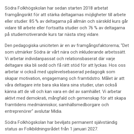
Södra Folkhögskolan har sedan starten 2018 arbetat
framgångsrikt för att stärka deltagarnas möjligheter till arbete
eller studier. 85 % av deltagarna på allmän och särskild kurs går
vidare till arbete eller fortsatta studier och 76 % av deltagarna
på studiemotiverande kurs tar nästa steg vidare.
Den pedagogiska uniciteten är en av framgångsfaktorerna; "Det
som utmärker Södra är vårt nära och inkluderande arbetssätt.
Vi arbetar individanpassat och relationsbaserat där varje
deltagare ska bli sedd och få rätt stöd för att lyckas. Hos oss
arbetar vi också med upplevelsebaserad pedagogik som
skapar motivation, engagemang och framtidstro. Målet är att
våra deltagare inte bara ska klara sina studier, utan också
känna att de vill och kan vara en del av samhället. Vi arbetar
aktivt med demokrati, mångfald och gemenskap för att skapa
framtidens medmänniskor, samhällsmedborgare och
entreprenörer" avslutar Midia.
Södra Folkhögskolan har beviljats permanent självständig
status av Folkbildningsrådet från 1 januari 2027.