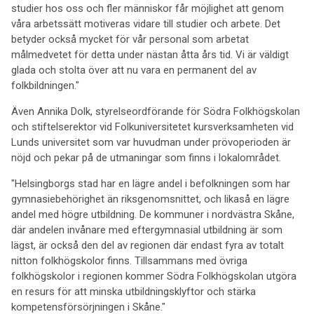
studier hos oss och fler människor får möjlighet att genom
våra arbetssätt motiveras vidare till studier och arbete. Det
betyder också mycket för vår personal som arbetat
målmedvetet för detta under nästan åtta års tid. Vi är väldigt
glada och stolta över att nu vara en permanent del av
folkbildningen."
Även Annika Dolk, styrelseordförande för Södra Folkhögskolan
och stiftelserektor vid Folkuniversitetet kursverksamheten vid
Lunds universitet som var huvudman under prövoperioden är
nöjd och pekar på de utmaningar som finns i lokalområdet.
"Helsingborgs stad har en lägre andel i befolkningen som har
gymnasiebehörighet än riksgenomsnittet, och likaså en lägre
andel med högre utbildning. De kommuner i nordvästra Skåne,
där andelen invånare med eftergymnasial utbildning är som
lägst, är också den del av regionen där endast fyra av totalt
nitton folkhögskolor finns. Tillsammans med övriga
folkhögskolor i regionen kommer Södra Folkhögskolan utgöra
en resurs för att minska utbildningsklyftor och stärka
kompetensförsörjningen i Skåne."