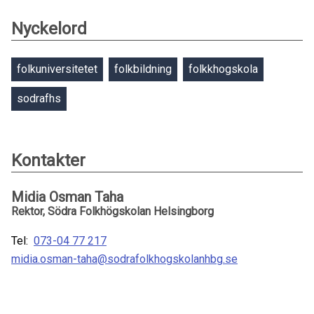
Nyckelord
folkuniversitetet
folkbildning
folkkhogskola
sodrafhs
Kontakter
Midia Osman Taha
Rektor, Södra Folkhögskolan Helsingborg
Tel:
073-04 77 217
midia.osman-taha@sodrafolkhogskolanhbg.se