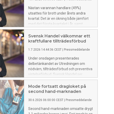
Nästan varannan handlare (49%)
utsattes för brott under årets andra
kvartal. Det är en ökning både jämfört
med det första kvartalet i år, samt
motsvarande kvartal 2025. Resultaten
är tydliga. Svensk Handels
Svensk Handel välkomnar ett
Trygghetsbarometer visar på att
kraftfullare tillträdesförbud
handelns brottsutsatthet förblir
1.7.2026 14:44:36 CEST
|
Pressmeddelande
oroväckande hög.
Under onsdagen presenterades
delbetänkandet av Utredningen om
nödvärn, tillträdesförbud och preventiva
vistelseförbud. Svensk Handel ser
många av förslagen som viktiga nycklar i
att göra tillträdesförbudet kraftfullare
Mode fortsatt dragloket på
och på så vis motverka brott inom
second hand-marknaden
handeln.
30.6.2026 06:00:00 CEST
|
Pressmeddelande
Second hand-marknaden omsatte drygt