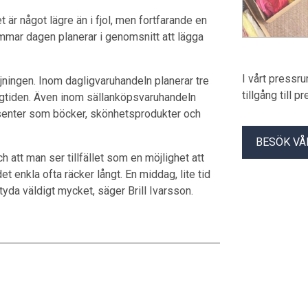
t är något lägre än i fjol, men fortfarande en
mar dagen planerar i genomsnitt att lägga
I vårt pressr
ljningen. Inom dagligvaruhandeln planerar tre
tillgång till 
ögtiden. Även inom sällanköpsvaruhandeln
esenter som böcker, skönhetsprodukter och
BESÖK VÅ
h att man ser tillfället som en möjlighet att
t enkla ofta räcker långt. En middag, lite tid
yda väldigt mycket, säger Brill Ivarsson.