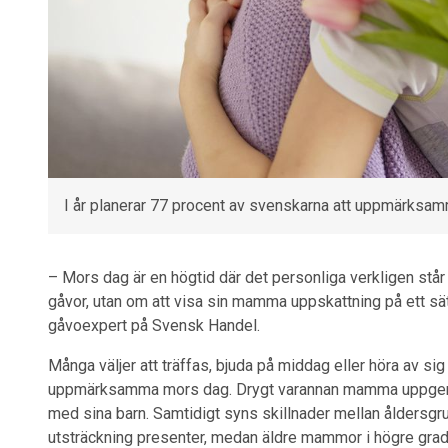
I år planerar 77 procent av svenskarna att uppmärksa
– Mors dag är en högtid där det personliga verkligen står 
gåvor, utan om att visa sin mamma uppskattning på ett sät
gåvoexpert på Svensk Handel.
Många väljer att träffas, bjuda på middag eller höra av sig 
uppmärksamma mors dag. Drygt varannan mamma uppger att 
med sina barn. Samtidigt syns skillnader mellan åldersg
utsträckning presenter, medan äldre mammor i högre grad 