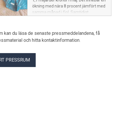
1,1 miljarder kronor i maj. Det innebär en
ökning med nära 8 procent jämfört med
samma månad i fjol. Samtidigt
dämpades försäljningen något jämfört
med april. Det visar Svensk Handels Pre
Loved-indikator.
um kan du läsa de senaste pressmeddelandena, få
pressmaterial och hitta kontaktinformation.
RT PRESSRUM