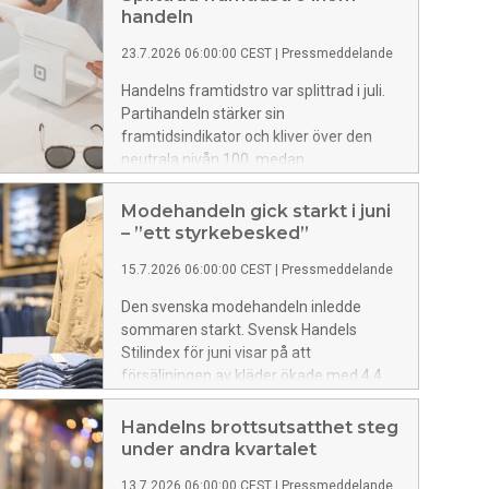
handeln
23.7.2026 06:00:00 CEST
|
Pressmeddelande
Handelns framtidstro var splittrad i juli.
Partihandeln stärker sin
framtidsindikator och kliver över den
neutrala nivån 100, medan
dagligvaruhandeln backar något från en
hög nivå. Samtidigt kvarstår den
Modehandeln gick starkt i juni
dämpade framtidstron inom
– ”ett styrkebesked”
sällanköpsvaruhandeln.
15.7.2026 06:00:00 CEST
|
Pressmeddelande
Den svenska modehandeln inledde
sommaren starkt. Svensk Handels
Stilindex för juni visar på att
försäljningen av kläder ökade med 4,4
procent samtidigt som skoförsäljningen
ökade med 4,6 procent. Efter en stark
Handelns brottsutsatthet steg
inledning hoppas nu modehandeln på en
under andra kvartalet
fortsatt stark sommar.
13.7.2026 06:00:00 CEST
|
Pressmeddelande