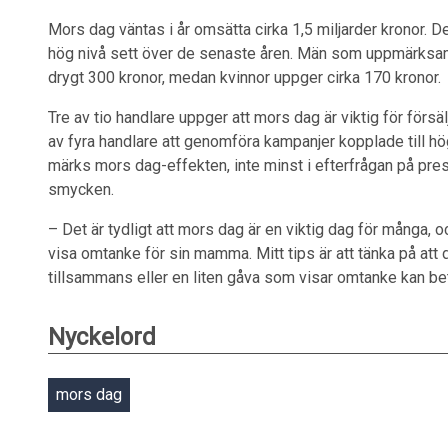
Mors dag väntas i år omsätta cirka 1,5 miljarder kronor. De
hög nivå sett över de senaste åren. Män som uppmärksam
drygt 300 kronor, medan kvinnor uppger cirka 170 kronor.
Tre av tio handlare uppger att mors dag är viktig för försä
av fyra handlare att genomföra kampanjer kopplade till h
märks mors dag-effekten, inte minst i efterfrågan på pr
smycken.
– Det är tydligt att mors dag är en viktig dag för många, oc
visa omtanke för sin mamma. Mitt tips är att tänka på att de
tillsammans eller en liten gåva som visar omtanke kan bet
Nyckelord
mors dag