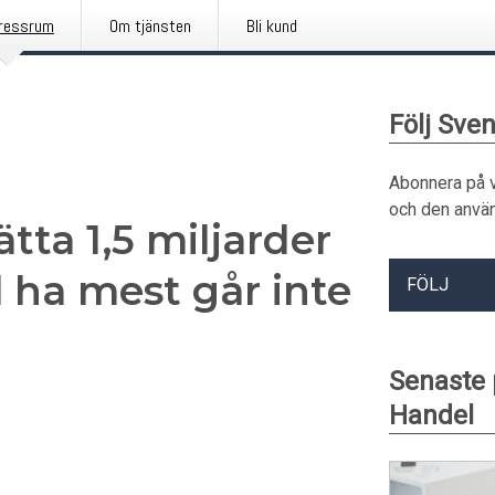
ressrum
Om tjänsten
Bli kund
Följ Sve
Abonnera på 
och den använ
ta 1,5 miljarder
ha mest går inte
FÖLJ
Senaste
Handel