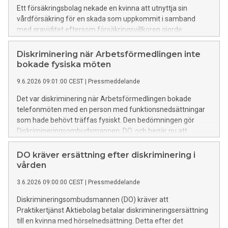
Ett försäkringsbolag nekade en kvinna att utnyttja sin
vårdförsäkring för en skada som uppkommit i samband
med graviditet eftersom försäkringsvillkoren gjorde
undantag för sådana skador.
Diskrimineringsombudsmannen, DO, menar att kvinnan
Diskriminering när Arbetsförmedlingen inte
utsatts för könsdiskriminering och begär nu att
bokade fysiska möten
försäkringsbolaget betalar diskrimineringsersättning till
9.6.2026 09:01:00 CEST
|
Pressmeddelande
henne.
Det var diskriminering när Arbetsförmedlingen bokade
telefonmöten med en person med funktionsnedsättningar
som hade behövt träffas fysiskt. Den bedömningen gör
Diskrimineringsombudsmannen, DO, och begär nu att
Arbetsförmedlingen betalar diskrimineringsersättning till
kvinnan.
DO kräver ersättning efter diskriminering i
vården
3.6.2026 09:00:00 CEST
|
Pressmeddelande
Diskrimineringsombudsmannen (DO) kräver att
Praktikertjänst Aktiebolag betalar diskrimineringsersättning
till en kvinna med hörselnedsättning. Detta efter det