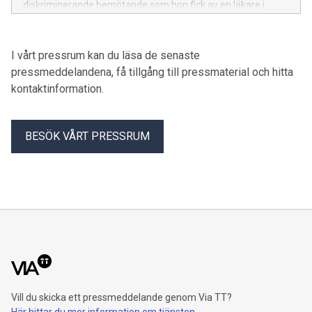
diskriminerande bemötande som hon fick av en läkare i
samband med ett besök på en vårdcentral.
I vårt pressrum kan du läsa de senaste
pressmeddelandena, få tillgång till pressmaterial och hitta
kontaktinformation.
BESÖK VÅRT PRESSRUM
Vill du skicka ett pressmeddelande genom Via TT?