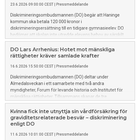
23.6.2026 09:00:00 CEST
|
Pressmeddelande
Diskrimineringsombudsmannen (DO) begär att Haninge
kommun ska betala 120 000 kronor i
diskrimineringsersättning till en tidigare gymnasieelev. DO
bedömer att skolan inte utredde elevens behov av särskilt
stöd i tid och på det sätt som krävs enligt skollagen. Det
ledde till att eleven inte fick det stöd som behövdes för att
DO Lars Arrhenius: Hotet mot mänskliga
kunna klara sin utbildning på lika villkor som andra elever.
rättigheter kräver samlade krafter
Enligt DO har eleven därmed utsatts för diskriminering
16.6.2026 15:50:00 CEST
|
Pressmeddelande
genom bristande tillgänglighet.
Diskrimineringsombudsmannen (DO) deltar under
Almedalsveckan i ett samarbete med två andra
myndigheter, Forum för levande historia och Institutet för
mänskliga rättigheter. Tillsammans skapar de tre
myndigheterna mötesplatsen Torget för mänskliga
rättigheter och demokrati under två dagar, med ett
Kvinna fick inte utnyttja sin vårdförsäkring för
fullspäckat program av montrar, seminarier,
graviditetsrelaterade besvär – diskriminering
rundabordssamtal och glassmingel med mera.
enligt DO
11.6.2026 10:01:00 CEST
|
Pressmeddelande