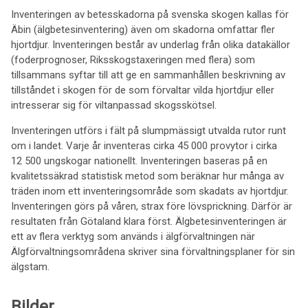
Inventeringen av betesskadorna på svenska skogen kallas för
Äbin (älgbetesinventering) även om skadorna omfattar fler
hjortdjur. Inventeringen består av underlag från olika datakällor
(foderprognoser, Riksskogstaxeringen med flera) som
tillsammans syftar till att ge en sammanhållen beskrivning av
tillståndet i skogen för de som förvaltar vilda hjortdjur eller
intresserar sig för viltanpassad skogsskötsel.
Inventeringen utförs i fält på slumpmässigt utvalda rutor runt
om i landet. Varje år inventeras cirka 45 000 provytor i cirka
12 500 ungskogar nationellt. Inventeringen baseras på en
kvalitetssäkrad statistisk metod som beräknar hur många av
träden inom ett inventeringsområde som skadats av hjortdjur.
Inventeringen görs på våren, strax före lövsprickning. Därför är
resultaten från Götaland klara först. Älgbetesinventeringen är
ett av flera verktyg som används i älgförvaltningen när
Älgförvaltningsområdena skriver sina förvaltningsplaner för sin
älgstam.
Bilder