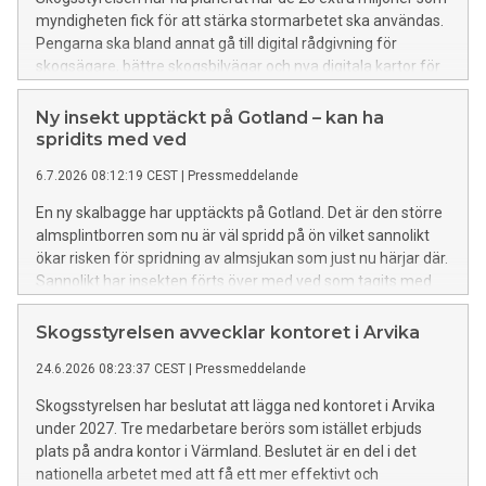
myndigheten fick för att stärka stormarbetet ska användas.
Pengarna ska bland annat gå till digital rådgivning för
skogsägare, bättre skogsbilvägar och nya digitala kartor för
att upptäcka stormfällda träd.
Ny insekt upptäckt på Gotland – kan ha
spridits med ved
6.7.2026 08:12:19 CEST
|
Pressmeddelande
En ny skalbagge har upptäckts på Gotland. Det är den större
almsplintborren som nu är väl spridd på ön vilket sannolikt
ökar risken för spridning av almsjukan som just nu härjar där.
Sannolikt har insekten förts över med ved som tagits med
från fastlandet, något man bör vara försiktig med. Samtidigt
fortsätter Skogsstyrelsen bekämpningsarbetet mot
Skogsstyrelsen avvecklar kontoret i Arvika
almsjukan som planerat.
24.6.2026 08:23:37 CEST
|
Pressmeddelande
Skogsstyrelsen har beslutat att lägga ned kontoret i Arvika
under 2027. Tre medarbetare berörs som istället erbjuds
plats på andra kontor i Värmland. Beslutet är en del i det
nationella arbetet med att få ett mer effektivt och