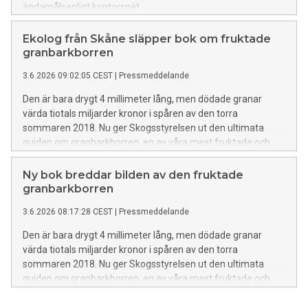
ändamålsenligt kontorsnät.
Ekolog från Skåne släpper bok om fruktade
granbarkborren
3.6.2026 09:02:05 CEST
|
Pressmeddelande
Den är bara drygt 4 millimeter lång, men dödade granar
värda tiotals miljarder kronor i spåren av den torra
sommaren 2018. Nu ger Skogsstyrelsen ut den ultimata
guiden om granbarkborren, en av våra mest fruktade och
kända insekter. Boken är den första i sitt slag i Sverige och är
skriven av ekologen och jägmästaren Gunnar Isacsson,
Ny bok breddar bilden av den fruktade
boende utanför Kristianstad, med mer än en halvt sekels
granbarkborren
erfarenhet av skalbaggen.
3.6.2026 08:17:28 CEST
|
Pressmeddelande
Den är bara drygt 4 millimeter lång, men dödade granar
värda tiotals miljarder kronor i spåren av den torra
sommaren 2018. Nu ger Skogsstyrelsen ut den ultimata
guiden om granbarkborren, en av våra mest fruktade och
kända insekter. Boken är den första i sitt slag i Sverige och är
skriven av ekologen och jägmästaren Gunnar Isacsson med