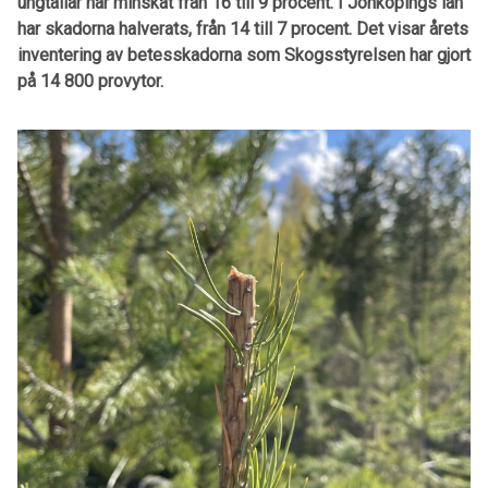
ungtallar har minskat från 16 till 9 procent. I Jönköpings län
har skadorna halverats, från 14 till 7 procent. Det visar årets
inventering av betesskadorna som Skogsstyrelsen har gjort
på 14 800 provytor.