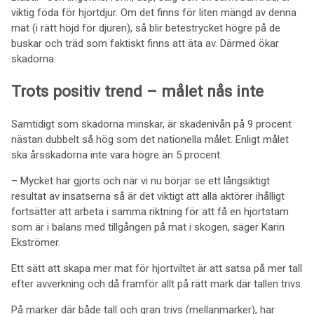
viktig föda för hjortdjur. Om det finns för liten mängd av denna
mat (i rätt höjd för djuren), så blir betestrycket högre på de
buskar och träd som faktiskt finns att äta av. Därmed ökar
skadorna.
Trots positiv trend – målet nås inte
Samtidigt som skadorna minskar, är skadenivån på 9 procent
nästan dubbelt så hög som det nationella målet. Enligt målet
ska årsskadorna inte vara högre än 5 procent.
– Mycket har gjorts och när vi nu börjar se ett långsiktigt
resultat av insatserna så är det viktigt att alla aktörer ihålligt
fortsätter att arbeta i samma riktning för att få en hjortstam
som är i balans med tillgången på mat i skogen, säger Karin
Ekströmer.
Ett sätt att skapa mer mat för hjortviltet är att satsa på mer tall
efter avverkning och då framför allt på rätt mark där tallen trivs.
På marker där både tall och gran trivs (mellanmarker), har