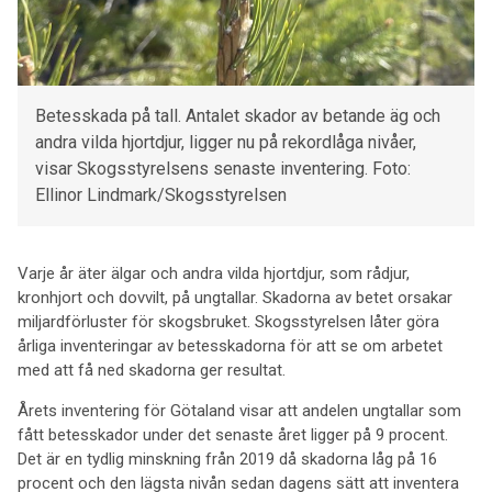
Betesskada på tall. Antalet skador av betande äg och
andra vilda hjortdjur, ligger nu på rekordlåga nivåer,
visar Skogsstyrelsens senaste inventering. Foto:
Ellinor Lindmark/Skogsstyrelsen
Varje år äter älgar och andra vilda hjortdjur, som rådjur,
kronhjort och dovvilt, på ungtallar. Skadorna av betet orsakar
miljardförluster för skogsbruket. Skogsstyrelsen låter göra
årliga inventeringar av betesskadorna för att se om arbetet
med att få ned skadorna ger resultat.
Årets inventering för Götaland visar att andelen ungtallar som
fått betesskador under det senaste året ligger på 9 procent.
Det är en tydlig minskning från 2019 då skadorna låg på 16
procent och den lägsta nivån sedan dagens sätt att inventera