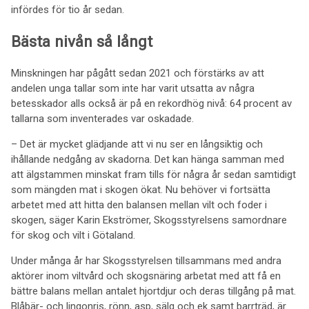
infördes för tio år sedan.
Bästa nivån så långt
Minskningen har pågått sedan 2021 och förstärks av att
andelen unga tallar som inte har varit utsatta av några
betesskador alls också är på en rekordhög nivå: 64 procent av
tallarna som inventerades var oskadade.
– Det är mycket glädjande att vi nu ser en långsiktig och
ihållande nedgång av skadorna. Det kan hänga samman med
att älgstammen minskat fram tills för några år sedan samtidigt
som mängden mat i skogen ökat. Nu behöver vi fortsätta
arbetet med att hitta den balansen mellan vilt och foder i
skogen, säger Karin Ekströmer, Skogsstyrelsens samordnare
för skog och vilt i Götaland.
Under många år har Skogsstyrelsen tillsammans med andra
aktörer inom viltvård och skogsnäring arbetat med att få en
bättre balans mellan antalet hjortdjur och deras tillgång på mat.
Blåbär- och lingonris, rönn, asp, sälg och ek samt barrträd, är