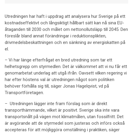
Utredningen har haft i uppdrag att analysera hur Sverige på ett
kostnadseffektivt och långsiktigt hållbart sätt kan nå sina EU-
åtaganden till 2030 och målet om nettonollutsläpp till 2045. Den
föreslår bland annat förändringar i reduktionsplikten,
drivmedelsbeskattningen och en sänkning av energiskatten på
el.
– Vi har länge efterfrågat en bred utredning som tar ett
helhetsgrepp om styrmedlen. Det är välkommet att vi nu får ett
genomarbetat underlag att utgå ifrån. Oavsett vilken regering vi
har efter höstens val är utredningen något som politiken
behöver förhålla sig till, säger Jonas Hagelqvist, vd på
Transportföretagen.
– Utredningen lägger inte fram förslag som är direkt
transporthämmande, vilket är positivt. Sverige ska inte vara
transportsnålt på vägen mot klimatmålen, utan fossilfritt. Det
är avgörande att de styrmedel som justeras och införs också
accepteras för att möjliggöra omställning i praktiken, säger