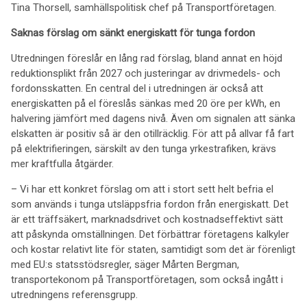
Tina Thorsell, samhällspolitisk chef på Transportföretagen.
Saknas förslag om sänkt energiskatt för tunga fordon
Utredningen föreslår en lång rad förslag, bland annat en höjd
reduktionsplikt från 2027 och justeringar av drivmedels- och
fordonsskatten. En central del i utredningen är också att
energiskatten på el föreslås sänkas med 20 öre per kWh, en
halvering jämfört med dagens nivå. Även om signalen att sänka
elskatten är positiv så är den otillräcklig. För att på allvar få fart
på elektrifieringen, särskilt av den tunga yrkestrafiken, krävs
mer kraftfulla åtgärder.
– Vi har ett konkret förslag om att i stort sett helt befria el
som används i tunga utsläppsfria fordon från energiskatt. Det
är ett träffsäkert, marknadsdrivet och kostnadseffektivt sätt
att påskynda omställningen. Det förbättrar företagens kalkyler
och kostar relativt lite för staten, samtidigt som det är förenligt
med EU:s statsstödsregler, säger Mårten Bergman,
transportekonom på Transportföretagen, som också ingått i
utredningens referensgrupp.