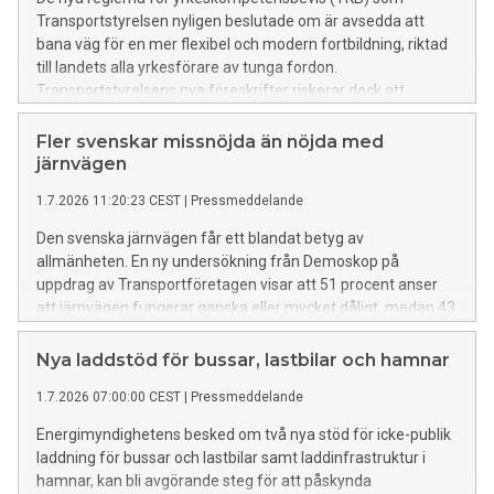
Transportstyrelsen nyligen beslutade om är avsedda att
bana väg för en mer flexibel och modern fortbildning, riktad
till landets alla yrkesförare av tunga fordon.
Transportstyrelsens nya föreskrifter riskerar dock att
begränsa reformens genomslag genom att fortfarande
ställa omfattande krav på fysisk närvaro, i stället för
Fler svenskar missnöjda än nöjda med
fjärrundervisning.
järnvägen
1.7.2026 11:20:23 CEST
|
Pressmeddelande
Den svenska järnvägen får ett blandat betyg av
allmänheten. En ny undersökning från Demoskop på
uppdrag av Transportföretagen visar att 51 procent anser
att järnvägen fungerar ganska eller mycket dåligt, medan 43
procent tycker att den fungerar ganska eller mycket bra.
Nya laddstöd för bussar, lastbilar och hamnar
1.7.2026 07:00:00 CEST
|
Pressmeddelande
Energimyndighetens besked om två nya stöd för icke-publik
laddning för bussar och lastbilar samt laddinfrastruktur i
hamnar, kan bli avgörande steg för att påskynda