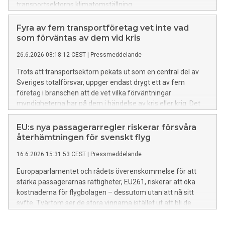
transportsektorns klimatomställning.
Fyra av fem transportföretag vet inte vad
som förväntas av dem vid kris
26.6.2026 08:18:12 CEST
|
Pressmeddelande
Trots att transportsektorn pekats ut som en central del av
Sveriges totalförsvar, uppger endast drygt ett av fem
företag i branschen att de vet vilka förväntningar
myndigheterna har på dem i händelse av kris eller krig. Det
visar Transportföretagens Branschindex för andra kvartalet
2026.
EU:s nya passagerarregler riskerar försvåra
återhämtningen för svenskt flyg
16.6.2026 15:31:53 CEST
|
Pressmeddelande
Europaparlamentet och rådets överenskommelse för att
stärka passagerarnas rättigheter, EU261, riskerar att öka
kostnaderna för flygbolagen – dessutom utan att nå sitt
syfte. Tvärtom ser de stora vinnarna istället ut att bli de
mellanhänder som mot höga avgifter driver in ersättningar
för försenade och inställda flyg.