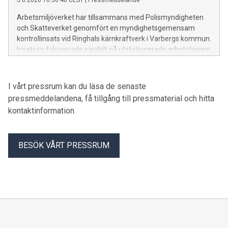
Arbetsmiljöverket har tillsammans med Polismyndigheten
och Skatteverket genomfört en myndighetsgemensam
kontrollinsats vid Ringhals kärnkraftverk i Varbergs kommun.
Insatsen fokuserade särskilt på utstationerade arbetstagare
som är anställda av utländska företag och arbetar tillfälligt i
Sverige.
I vårt pressrum kan du läsa de senaste
pressmeddelandena, få tillgång till pressmaterial och hitta
kontaktinformation.
BESÖK VÅRT PRESSRUM