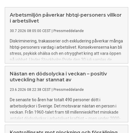
Arbetsmiljön påverkar hbtqi-personers villkor
i arbetslivet
30.7.2026 08:05:00 CEST
|
Pressmeddelande
Diskriminering, trakasserier och exkludering påverkar många
hbtqi-personers vardag i arbetslivet. Konsekvenserna kan bli
stress, psykisk ohälsa och en otrygghet kring att vara öppen
på jobbet. Under Stockholm Pride den 30 juli samlas de
hbtqi-strategiska myndigheterna för att lyfta arbetet för
hbtqi-personers lika rättigheter och möjligheter i arbetslivet.
Nästan en dödsolycka i veckan – positiv
utveckling har stannat av
23.6.2026 08:22:38 CEST
|
Pressmeddelande
De senaste tio åren har totalt 490 personer dött i
arbetsolyckor i Sverige. Det motsvarar nästan en person i
veckan. Från 1960-talet fram till millennieskiftet minskade
antalet dödsolyckor i arbetslivet kraftigt – men under 2000-
talet har utvecklingen stannat av. Arbetsmiljöverkets
utredningar visar att de flesta dödsolyckor hade kunnat
Kontrollinsats mot plockning och försäljning