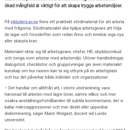
ökad mångfald är viktigt för att skapa trygga arbetsmiljöer.
På
inkludera.av.se
finns ett praktiskt stödmaterial för att arbeta
med frågorna. Stödmaterialet ska hjälpa arbetsgivare att följa
de lagar och föreskrifter som redan finns och innebär inga nya
eller skärpta krav.
Materialet riktar sig till arbetsgivare, chefer, HR, skyddsombud
och övriga som arbetar med arbetsmiljö. Utöver handledningar,
dialogstöd, checklistor och gruppövningar ger även materialet
kunskap om hur rasism kan ta sig uttryck på en arbetsplats
och hur det påverkar både individer och organisationer.
– Det handlar om alltifrån att, i större utsträckning, vara
hänvisad till arbeten med lägre löner, sämre villkor och mer
osäkra anställningsförhållanden till subtila kommentarer, det vi
kallar mikroaggressioner och mer direkt eller uppenbar
diskriminering, säger Marin Wolgast, docent vid Lunds
universitet.