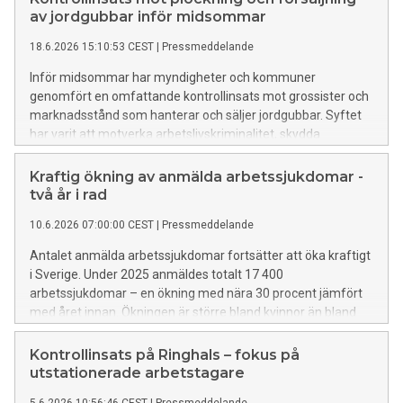
förebyggas med rätt skyddsåtgärder.
av jordgubbar inför midsommar
18.6.2026 15:10:53 CEST
|
Pressmeddelande
Inför midsommar har myndigheter och kommuner
genomfört en omfattande kontrollinsats mot grossister och
marknadsstånd som hanterar och säljer jordgubbar. Syftet
har varit att motverka arbetslivskriminalitet, skydda
konsumenter och bidra till sund konkurrens.
Kraftig ökning av anmälda arbetssjukdomar -
två år i rad
10.6.2026 07:00:00 CEST
|
Pressmeddelande
Antalet anmälda arbetssjukdomar fortsätter att öka kraftigt
i Sverige. Under 2025 anmäldes totalt 17 400
arbetssjukdomar – en ökning med nära 30 procent jämfört
med året innan. Ökningen är större bland kvinnor än bland
män. De vanligaste orsakerna är kopplade till den
organisatoriska och sociala arbetsmiljön, där framför allt för
Kontrollinsats på Ringhals – fokus på
högt arbetstempo och hög arbetsbelastning sticker ut.
utstationerade arbetstagare
5.6.2026 10:56:46 CEST
|
Pressmeddelande