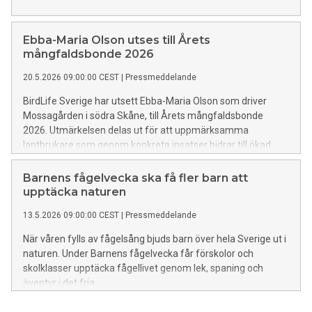
Ebba-Maria Olson utses till Årets
mångfaldsbonde 2026
20.5.2026 09:00:00 CEST
|
Pressmeddelande
BirdLife Sverige har utsett Ebba-Maria Olson som driver
Mossagården i södra Skåne, till Årets mångfaldsbonde
2026. Utmärkelsen delas ut för att uppmärksamma
lantbrukare som genom konkreta insatser bidrar till ökad
biologisk mångfald i jordbrukslandskapet. – Jag tror att
framtidens jordbruk behöver bygga på samverkan med
Barnens fågelvecka ska få fler barn att
naturen. Då får vi både livskraftiga ekosystem och hållbar
upptäcka naturen
matproduktion, säger Ebba-Maria Olson.
13.5.2026 09:00:00 CEST
|
Pressmeddelande
När våren fylls av fågelsång bjuds barn över hela Sverige ut i
naturen. Under Barnens fågelvecka får förskolor och
skolklasser upptäcka fågellivet genom lek, spaning och
äventyr i det fria.