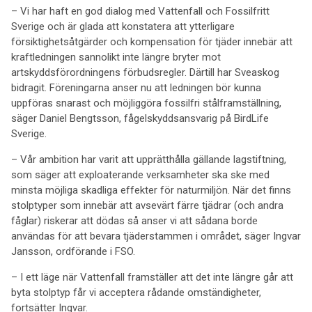
– Vi har haft en god dialog med Vattenfall och Fossilfritt
Sverige och är glada att konstatera att ytterligare
försiktighetsåtgärder och kompensation för tjäder innebär att
kraftledningen sannolikt inte längre bryter mot
artskyddsförordningens förbudsregler. Därtill har Sveaskog
bidragit. Föreningarna anser nu att ledningen bör kunna
uppföras snarast och möjliggöra fossilfri stålframställning,
säger Daniel Bengtsson, fågelskyddsansvarig på BirdLife
Sverige.
– Vår ambition har varit att upprätthålla gällande lagstiftning,
som säger att exploaterande verksamheter ska ske med
minsta möjliga skadliga effekter för naturmiljön. När det finns
stolptyper som innebär att avsevärt färre tjädrar (och andra
fåglar) riskerar att dödas så anser vi att sådana borde
användas för att bevara tjäderstammen i området, säger Ingvar
Jansson, ordförande i FSO.
– I ett läge när Vattenfall framställer att det inte längre går att
byta stolptyp får vi acceptera rådande omständigheter,
fortsätter Ingvar.