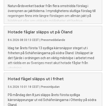
Naturvårdsverket backar från flera omstridda förslag i
översynen av jakttiderna. I myndighetens slutliga förslag till
regeringen finns inte längre förslagen om allmän jakt på
björktrast eller om utökade möjligheter att bedriva
skyddsjakt på talgoxe, hus- och ladusvala.
Hotade fåglar släpps ut på Öland
8.6.2026 08:33:13 CEST
|
Pressmeddelande
Idag tar årets första 13 sydliga kärrsnäppor steget ut i
friheten på Schäferiängarna på södra Öland. Utsläppet är
det fjärde i ordningen och en viktig milstolpe i arbetet med
att rädda en av Sveriges mest akut hotade fåglar från
utrotning.
Hotad fågel släpps ut i frihet
5.6.2026 10:01:18 CEST
|
Pressinbjudan
På måndag den 8 juni släpps årets första sydliga
kärrsnäppeungar ut vid Schäferiängarna i Ottenby på södra
Öland.