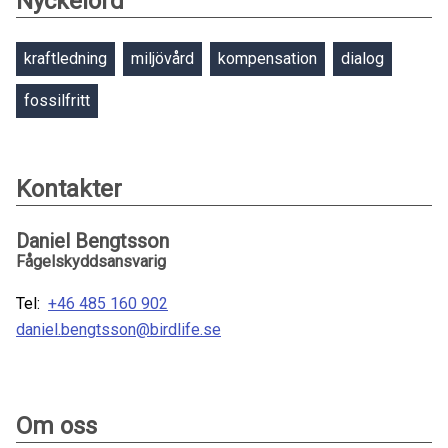
Nyckelord
kraftledning
miljövård
kompensation
dialog
fossilfritt
Kontakter
Daniel Bengtsson
Fågelskyddsansvarig
Tel:
+46 485 160 902
daniel.bengtsson@birdlife.se
Om oss