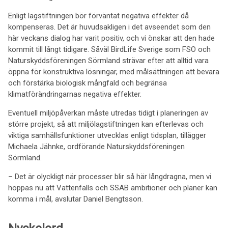
Enligt lagstiftningen bör förväntat negativa effekter då
kompenseras. Det är huvudsakligen i det avseendet som den
här veckans dialog har varit positiv, och vi önskar att den hade
kommit till långt tidigare. Såväl BirdLife Sverige som FSO och
Naturskyddsföreningen Sörmland strävar efter att alltid vara
öppna för konstruktiva lösningar, med målsättningen att bevara
och förstärka biologisk mångfald och begränsa
klimatförändringarnas negativa effekter.
Eventuell miljöpåverkan måste utredas tidigt i planeringen av
större projekt, så att miljölagstiftningen kan efterlevas och
viktiga samhällsfunktioner utvecklas enligt tidsplan, tillägger
Michaela Jähnke, ordförande Naturskyddsföreningen
Sörmland.
– Det är olyckligt när processer blir så här långdragna, men vi
hoppas nu att Vattenfalls och SSAB ambitioner och planer kan
komma i mål, avslutar Daniel Bengtsson.