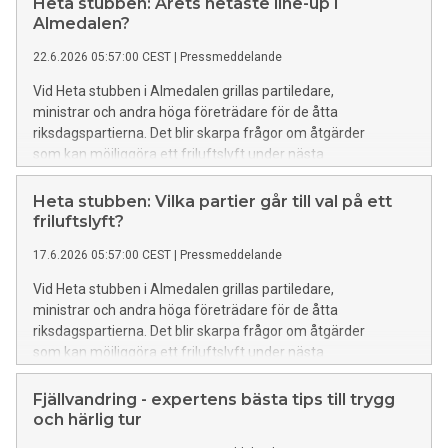
Heta stubben: Årets hetaste line-up i
Almedalen?
22.6.2026 05:57:00 CEST
|
Pressmeddelande
Vid Heta stubben i Almedalen grillas partiledare,
ministrar och andra höga företrädare för de åtta
riksdagspartierna. Det blir skarpa frågor om åtgärder
som kan möjliggöra ett friluftslyft under nästa
mandatperiod. Även ärkebiskopen, myndighetschefer,
försvarsföreträdare och makthavare
Heta stubben: Vilka partier går till val på ett
inom civilsamhället gästar Heta stubben för ett samtal
friluftslyft?
om folkhälsa, friluftsliv, beredskap och naturen.
17.6.2026 05:57:00 CEST
|
Pressmeddelande
Vid Heta stubben i Almedalen grillas partiledare,
ministrar och andra höga företrädare för de åtta
riksdagspartierna. Det blir skarpa frågor om åtgärder
som kan möjliggöra ett friluftslyft under nästa
mandatperiod. Även ärkebiskopen, myndighetschefer,
försvarsföreträdare och makthavare
Fjällvandring - expertens bästa tips till trygg
inom civilsamhället slår sig ner på Heta stubben för
och härlig tur
ett samtal om folkhälsa, friluftsliv, beredskap och naturen.