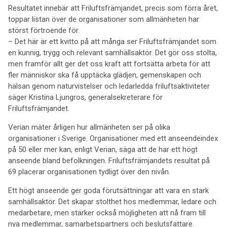
Resultatet innebär att Friluftsfrämjandet, precis som förra året,
toppar listan över de organisationer som allmänheten har
störst förtroende för.
– Det här är ett kvitto på att många ser Friluftsfrämjandet som
en kunnig, trygg och relevant samhällsaktör. Det gör oss stolta,
men framför allt ger det oss kraft att fortsätta arbeta för att
fler människor ska få upptäcka glädjen, gemenskapen och
hälsan genom naturvistelser och ledarledda friluftsaktiviteter
säger Kristina Ljungros, generalsekreterare för
Friluftsfrämjandet.
Verian mäter årligen hur allmänheten ser på olika
organisationer i Sverige. Organisationer med ett anseendeindex
på 50 eller mer kan, enligt Verian, säga att de har ett högt
anseende bland befolkningen. Friluftsfrämjandets resultat på
69 placerar organisationen tydligt över den nivån.
Ett högt anseende ger goda förutsättningar att vara en stark
samhällsaktör. Det skapar stolthet hos medlemmar, ledare och
medarbetare, men stärker också möjligheten att nå fram till
nya medlemmar, samarbetspartners och beslutsfattare.