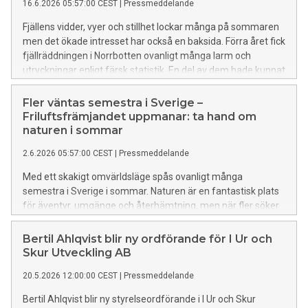
16.6.2026 05:57:00 CEST
|
Pressmeddelande
Fjällens vidder, vyer och stillhet lockar många på sommaren
men det ökade intresset har också en baksida. Förra året fick
fjällräddningen i Norrbotten ovanligt många larm och
utryckningar enligt färsk statistik. En del av dem hade kunnat
undvikas med bättre förberedelser, både i packningen och
hemma vid köksbordet.
Fler väntas semestra i Sverige –
Friluftsfrämjandet uppmanar: ta hand om
naturen i sommar
2.6.2026 05:57:00 CEST
|
Pressmeddelande
Med ett skakigt omvärldsläge spås ovanligt många
semestra i Sverige i sommar. Naturen är en fantastisk plats
för äventyr, umgänge och återhämtning, men när fler söker
sig ut ökar också slitaget på populära platser. Nu uppmanar
Friluftsfrämjandet alla som semestrar hemma att njuta av
Bertil Ahlqvist blir ny ordförande för I Ur och
naturen med omtanke.
Skur Utveckling AB
20.5.2026 12:00:00 CEST
|
Pressmeddelande
Bertil Ahlqvist blir ny styrelseordförande i I Ur och Skur