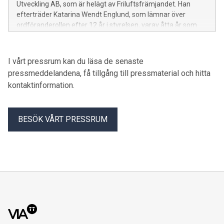
Utveckling AB, som är helägt av Friluftsfrämjandet. Han
efterträder Katarina Wendt Englund, som lämnar över
ordföranderollen efter 12 år i styrelsen, varav åtta år som
ordförande.
I vårt pressrum kan du läsa de senaste
pressmeddelandena, få tillgång till pressmaterial och hitta
kontaktinformation.
BESÖK VÅRT PRESSRUM