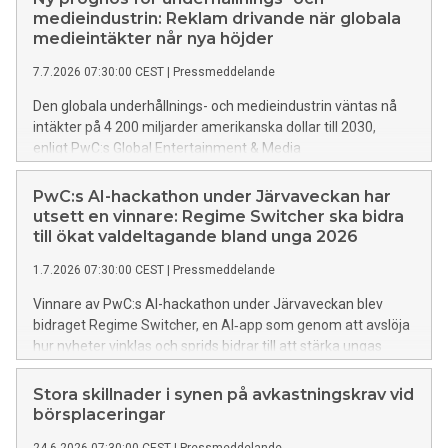
rapport gemensamt framtagen av PwC:s nordiska länder.
medieindustrin: Reklam drivande när globala
medieintäkter når nya höjder
7.7.2026 07:30:00 CEST
|
Pressmeddelande
Den globala underhållnings- och medieindustrin väntas nå
intäkter på 4 200 miljarder amerikanska dollar till 2030,
enligt PwC:s Global Entertainment & Media
Outlook. Ökningen motsvarar en årlig tillväxt på 3,4 procent,
och drivs bland annat av reklam och en stark efterfrågan
PwC:s AI-hackathon under Järvaveckan har
på liveunderhållning. Rapporten visar även
utsett en vinnare: Regime Switcher ska bidra
på en tydlig ökning inom onlinebetting.
till ökat valdeltagande bland unga 2026
1.7.2026 07:30:00 CEST
|
Pressmeddelande
Vinnare av PwC:s AI-hackathon under Järvaveckan blev
bidraget Regime Switcher, en AI‑app som genom att avslöja
hur nyheter vinklas och sprids bidrar till att stärka ungas
förståelse för informationspåverkan och därmed en mer
motståndskraftig demokrati inför valet 2026.
Stora skillnader i synen på avkastningskrav vid
börsplaceringar