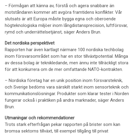
– Förmågan att känna av, förstå och agera snabbare än
motståndaren kommer att avgöra framtidens konflikter. Vår
slutsats är att Europa måste bygga egna och oberoende
högteknologiska miljöer inom långdistansprecision, luftförsvar,
rymd och underrättelsetjänst, säger Anders Brun.
Det nordiska perspektivet
Rapporten har även kartlagt närmare 100 nordiska techbolag
inom försvarsområdet som har en stor tillväxtpotential. Många
av dessa bolag är teknikledande, men ännu inte tillräckligt stora
för att konkurrera om de mer omfattande NATO-kontrakten.
– Nordiska företag har en unik position inom försvarsteknik,
och Sverige bedöms vara särskilt starkt inom sensorteknik och
kommunikationslösningar. Produkter som klarar tester i Norden
fungerar också i praktiken på andra marknader, säger Anders
Brun.
Utmaningar och rekommendationer
Trots stark efterfrågan pekar rapporten på brister som kan
bromsa sektorns tillväxt, till exempel tillgång till privat