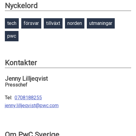
Nyckelord
tech
försvar
tillväxt
norden
utmaningar
pwc
Kontakter
Jenny Lilljeqvist
Presschef
Tel:
0708188255
jenny.lilljeqvist@pwc.com
Om PwC Sverige