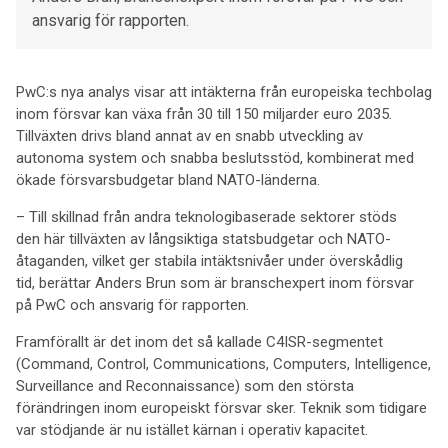
ansvarig för rapporten.
PwC:s nya analys visar att intäkterna från europeiska techbolag
inom försvar kan växa från 30 till 150 miljarder euro 2035.
Tillväxten drivs bland annat av en snabb utveckling av
autonoma system och snabba beslutsstöd, kombinerat med
ökade försvarsbudgetar bland NATO-länderna.
– Till skillnad från andra teknologibaserade sektorer stöds
den här tillväxten av långsiktiga statsbudgetar och NATO-
åtaganden, vilket ger stabila intäktsnivåer under överskådlig
tid, berättar Anders Brun som är branschexpert inom försvar
på PwC och ansvarig för rapporten.
Framförallt är det inom det så kallade C4ISR-segmentet
(Command, Control, Communications, Computers, Intelligence,
Surveillance and Reconnaissance) som den största
förändringen inom europeiskt försvar sker. Teknik som tidigare
var stödjande är nu istället kärnan i operativ kapacitet.