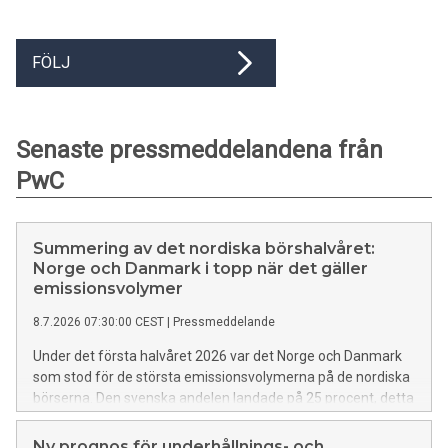
FÖLJ
Senaste pressmeddelandena från
PwC
Summering av det nordiska börshalvåret:
Norge och Danmark i topp när det gäller
emissionsvolymer
8.7.2026 07:30:00 CEST
|
Pressmeddelande
Under det första halvåret 2026 var det Norge och Danmark
som stod för de största emissionsvolymerna på de nordiska
börserna. Den svenska andelen landade på 25 procent, detta
trots att 10 av 24 introduktioner ägde rum i Sverige. Det här
visar Nordic IPO Watch, som är en halvårsvis återkommande
Ny prognos för underhållnings- och