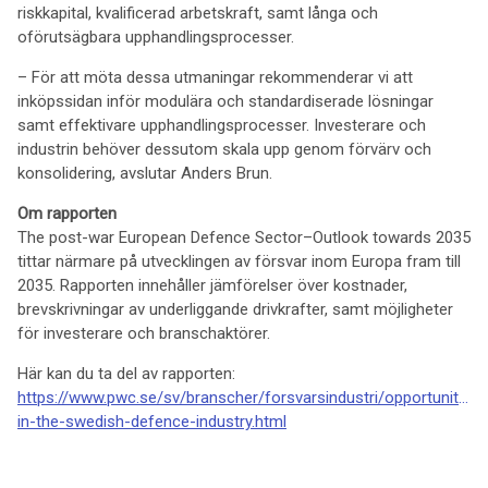
riskkapital, kvalificerad arbetskraft, samt långa och
oförutsägbara upphandlingsprocesser.
– För att möta dessa utmaningar rekommenderar vi att
inköpssidan inför modulära och standardiserade lösningar
samt effektivare upphandlingsprocesser. Investerare och
industrin behöver dessutom skala upp genom förvärv och
konsolidering, avslutar Anders Brun.
Om rapporten
The post-war European Defence Sector–Outlook towards 2035
tittar närmare på utvecklingen av försvar inom Europa fram till
2035. Rapporten innehåller jämförelser över kostnader,
brevskrivningar av underliggande drivkrafter, samt möjligheter
för investerare och branschaktörer.
Här kan du ta del av rapporten:
https://www.pwc.se/sv/branscher/forsvarsindustri/opportunities-
in-the-swedish-defence-industry.html