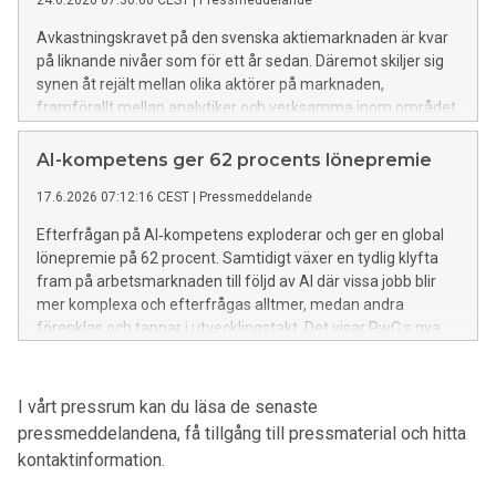
24.6.2026 07:30:00 CEST
|
Pressmeddelande
Avkastningskravet på den svenska aktiemarknaden är kvar
på liknande nivåer som för ett år sedan. Däremot skiljer sig
synen åt rejält mellan olika aktörer på marknaden,
framförallt mellan analytiker och verksamma inom området
Corporate Finance. Det här visar Riskpremiestudien, som
PwC har tagit fram årligen sedan 1998. Studien visar även
AI-kompetens ger 62 procents lönepremie
på ett ökat risktillägg för mindre bolag, och att många oroas
17.6.2026 07:12:16 CEST
|
Pressmeddelande
över kreditrisker.
Efterfrågan på AI‑kompetens exploderar och ger en global
lönepremie på 62 procent. Samtidigt växer en tydlig klyfta
fram på arbetsmarknaden till följd av AI där vissa jobb blir
mer komplexa och efterfrågas alltmer, medan andra
förenklas och tappar i utvecklingstakt. Det visar PwC:s nya
globala rapport AI Jobs Barometer 2026 där en miljard
jobbannonser har analyserats.
I vårt pressrum kan du läsa de senaste
pressmeddelandena, få tillgång till pressmaterial och hitta
kontaktinformation.