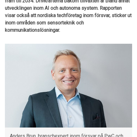
fram till 2034. Drivkrafterna bakom tillväxten är bland annat
utvecklingen inom AI och autonoma system. Rapporten
visar också att nordiska techföretag inom försvar, sticker ut
inom områden som sensorteknik och
kommunikationslösningar.
Anders Brun, branschexpert inom försvar på PwC och