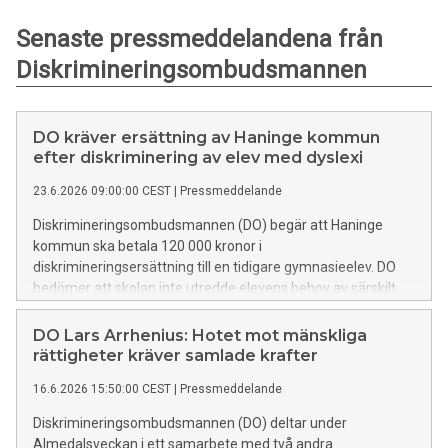
Senaste pressmeddelandena från
Diskrimineringsombudsmannen
DO kräver ersättning av Haninge kommun
efter diskriminering av elev med dyslexi
23.6.2026 09:00:00 CEST
|
Pressmeddelande
Diskrimineringsombudsmannen (DO) begär att Haninge
kommun ska betala 120 000 kronor i
diskrimineringsersättning till en tidigare gymnasieelev. DO
bedömer att skolan inte utredde elevens behov av särskilt
stöd i tid och på det sätt som krävs enligt skollagen. Det
ledde till att eleven inte fick det stöd som behövdes för att
DO Lars Arrhenius: Hotet mot mänskliga
kunna klara sin utbildning på lika villkor som andra elever.
rättigheter kräver samlade krafter
Enligt DO har eleven därmed utsatts för diskriminering
16.6.2026 15:50:00 CEST
|
Pressmeddelande
genom bristande tillgänglighet.
Diskrimineringsombudsmannen (DO) deltar under
Almedalsveckan i ett samarbete med två andra