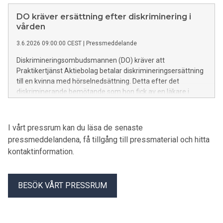
Arbetsförmedlingen betalar diskrimineringsersättning till
kvinnan.
DO kräver ersättning efter diskriminering i
vården
3.6.2026 09:00:00 CEST
|
Pressmeddelande
Diskrimineringsombudsmannen (DO) kräver att
Praktikertjänst Aktiebolag betalar diskrimineringsersättning
till en kvinna med hörselnedsättning. Detta efter det
diskriminerande bemötande som hon fick av en läkare i
samband med ett besök på en vårdcentral.
I vårt pressrum kan du läsa de senaste
pressmeddelandena, få tillgång till pressmaterial och hitta
kontaktinformation.
BESÖK VÅRT PRESSRUM