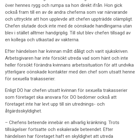
över hennes rygg och rumpa sa hon direkt ifrån. Hon gick
också fram till en av de andra cheferna som var närvarande
och uttryckte att hon upplevde att chefen uppträdde olämpligt.
Chefen slutade dock inte med de oönskade handlingarna utan
blev i stället alltmer handgriplig. Till slut blev chefen tillsagd av
en kollega och utkastad av vakterna.
Efter händelsen har kvinnan mått dåligt och varit sjukskriven.
Arbetsgivaren har inte försökt utreda vad som hänt och inte
heller försökt förändra kvinnans arbetssituation för att undvika
ytterligare oönskade kontakter med den chef som utsatt henne
för sexuella trakasserier.
Enligt DO har chefen utsatt kvinnan för sexuella trakasserier
som företaget ska ansvara för. DO bedömer också att
företaget inte har levt upp till sin utrednings- och
åtgärdsskyldighet.
– Chefens beteende innebär en allvarlig kränkning. Trots
tillsägelser fortsatte och eskalerade beteendet. Efter
händelsen har företaget haft en skyldighet att utreda