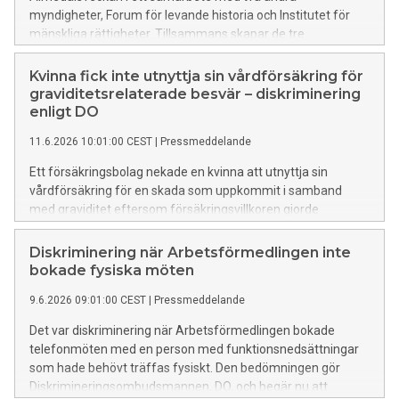
myndigheter, Forum för levande historia och Institutet för
mänskliga rättigheter. Tillsammans skapar de tre
myndigheterna mötesplatsen Torget för mänskliga
rättigheter och demokrati under två dagar, med ett
Kvinna fick inte utnyttja sin vårdförsäkring för
fullspäckat program av montrar, seminarier,
graviditetsrelaterade besvär – diskriminering
rundabordssamtal och glassmingel med mera.
enligt DO
11.6.2026 10:01:00 CEST
|
Pressmeddelande
Ett försäkringsbolag nekade en kvinna att utnyttja sin
vårdförsäkring för en skada som uppkommit i samband
med graviditet eftersom försäkringsvillkoren gjorde
undantag för sådana skador.
Diskrimineringsombudsmannen, DO, menar att kvinnan
Diskriminering när Arbetsförmedlingen inte
utsatts för könsdiskriminering och begär nu att
bokade fysiska möten
försäkringsbolaget betalar diskrimineringsersättning till
9.6.2026 09:01:00 CEST
|
Pressmeddelande
henne.
Det var diskriminering när Arbetsförmedlingen bokade
telefonmöten med en person med funktionsnedsättningar
som hade behövt träffas fysiskt. Den bedömningen gör
Diskrimineringsombudsmannen, DO, och begär nu att