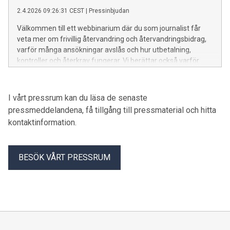
2.4.2026 09:26:31 CEST
|
Pressinbjudan
Välkommen till ett webbinarium där du som journalist får
veta mer om frivillig återvandring och återvandringsbidrag,
varför många ansökningar avslås och hur utbetalning,
kontroller och återkrav fungerar. Vi berättar också varför
Migrationsverket informerar mer om bidraget och hur vi
arbetar för att motverka fusk, missbruk och felaktiga
utbetalningar. Du får också möjlighet att ställa frågor till
I vårt pressrum kan du läsa de senaste
Migrationsverkets expert.
pressmeddelandena, få tillgång till pressmaterial och hitta
kontaktinformation.
BESÖK VÅRT PRESSRUM