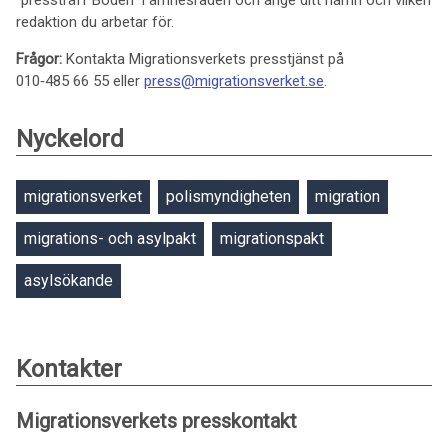
”pressträff Boden” i ämnesraden och ange ditt namn och vilken
redaktion du arbetar för.
Frågor:
Kontakta Migrationsverkets presstjänst på
010‑485 66 55 eller
press@migrationsverket.se
.
Nyckelord
migrationsverket
polismyndigheten
migration
migrations- och asylpakt
migrationspakt
asylsökande
Kontakter
Migrationsverkets presskontakt