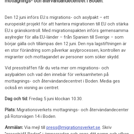
mottagnings- och återvändandecentret i Boden.
Den 12 juni införs EU:s migrations- och asylpakt – ett
europeiskt projekt för att hantera migrationen till EU och stärka
EU:s gränskontroll. Med migrationspakten införs gemensamma
asylregler för alla EU-länder – från Spanien till Sverige – som
börjar gälla och tillämpas den 12 juni. Den nya lagstiftningen är
en stor förändring som påverkar asylprocessen, kontrollen av
migranter och mottagandet av personer som söker skydd.
Vid pressträffen får du veta mer om migrations- och
asylpakten och vad den innebär för verksamheten på
mottagnings- och återvändandecentret i Boden. Media ges
också en visning av centret.
Dag och tid:
Fredag 5 juni klockan 10.30.
Plats:
Migrationsverkets mottagnings- och återvändandecenter
på Rotorvägen 14 i Boden.
Anmälan:
Via mejl till
press@migrationsverket.se
. Skriv