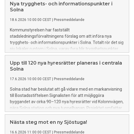
Nya trygghets- och informationspunkter i
Solna
18.6.2026 10:00:00 CEST
|
Pressmeddelande
Kommunstyrelsen har fastställt
stadsledningsförvaltningens förslag om att införa nya
trygghets- och informationspunkter i Solna. Totalt rör det sig
sju lokaler runtom i Solna, varav fyra blir trygghetspunkter
och tre blir informationspunkter.
Upp till 120 nya hyresrätter planeras i centrala
Solna
17.6.2026 10:00:00 CEST
|
Pressmeddelande
Solna stad har beslutat att gå vidare med en markanvisning
till Bostadsstiftelsen Signalisten för att möjliggöra
byggandet av cirka 90–120 nya hyresrätter vid Kolonnvägen,
nära Solna station och nya tunnelbanan. Projektet omfattar
även lokaler i bottenvåningen och blir en del av utvecklingen
av området när de tillfälliga bostadspaviljongerna avvecklas.
Nästa steg mot en ny Sjöstuga!
16.6.2026 11:00:00 CEST
|
Pressmeddelande