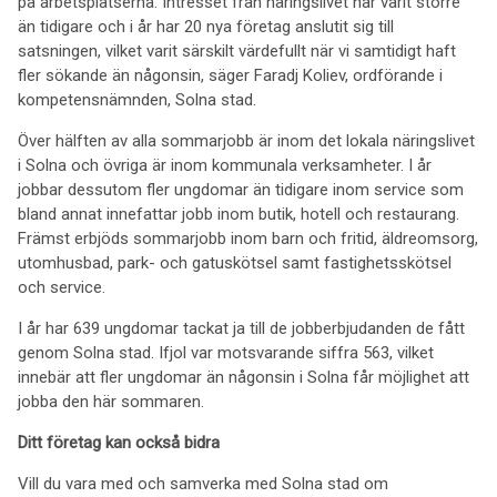
på arbetsplatserna. Intresset från näringslivet har varit större
än tidigare och i år har 20 nya företag anslutit sig till
satsningen, vilket varit särskilt värdefullt när vi samtidigt haft
fler sökande än någonsin, säger Faradj Koliev, ordförande i
kompetensnämnden, Solna stad.
Över hälften av alla sommarjobb är inom det lokala näringslivet
i Solna och övriga är inom kommunala verksamheter. I år
jobbar dessutom fler ungdomar än tidigare inom service som
bland annat innefattar jobb inom butik, hotell och restaurang.
Främst erbjöds sommarjobb inom barn och fritid, äldreomsorg,
utomhusbad, park- och gatuskötsel samt fastighetsskötsel
och service.
I år har 639 ungdomar tackat ja till de jobberbjudanden de fått
genom Solna stad. Ifjol var motsvarande siffra 563, vilket
innebär att fler ungdomar än någonsin i Solna får möjlighet att
jobba den här sommaren.
Ditt företag kan också bidra
Vill du vara med och samverka med Solna stad om