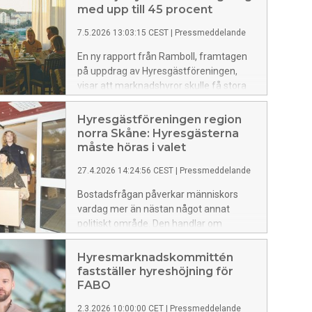
med upp till 45 procent
7.5.2026 13:03:15 CEST
|
Pressmeddelande
En ny rapport från Ramboll, framtagen
på uppdrag av Hyresgästföreningen,
visar att marknadshyror skulle få stora
konsekvenser för hyresgäster i
Helsingborg. I genomsnitt skulle hyrorna
Hyresgästföreningen region
kunna öka med 10 procent i staden. På
norra Skåne: Hyresgästerna
Tågaborg handlar det om höjningar på
måste höras i valet
upp till 45 procent.
27.4.2026 14:24:56 CEST
|
Pressmeddelande
Bostadsfrågan påverkar människors
vardag mer än nästan något annat
politiskt område. Den handlar om
tryggheten i att ha ett hem, i ett tryggt
bostadsområde. Om rimliga hyror och
Hyresmarknadskommittén
om möjligheten att planera sitt liv utan
fastställer hyreshöjning för
oro för plötsliga och kraftiga hyres­
FABO
höjningar. Ändå riskerar hyresgästernas
2.3.2026 10:00:00 CET
|
Pressmeddelande
villkor att hamna i skymundan i den