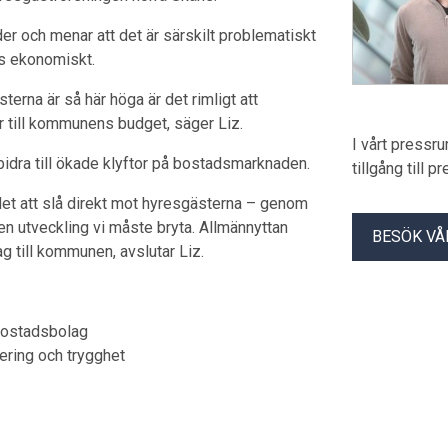
er och menar att det är särskilt problematiskt
as ekonomiskt.
terna är så här höga är det rimligt att
ar till kommunens budget, säger Liz.
I vårt pressr
 bidra till ökade klyftor på bostadsmarknaden.
tillgång till 
det att slå direkt mot hyresgästerna – genom
 en utveckling vi måste bryta. Allmännyttan
BESÖK VÅ
tag till kommunen, avslutar Liz.
 bostadsbolag
sering och trygghet