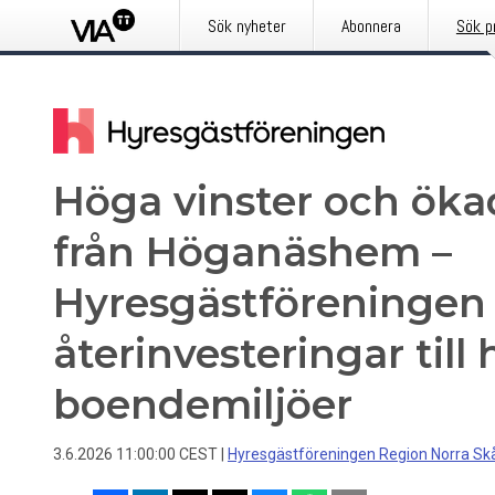
Sök nyheter
Abonnera
Sök p
Höga vinster och öka
från Höganäshem –
Hyresgästföreningen 
återinvesteringar till
boendemiljöer
3.6.2026 11:00:00 CEST
|
Hyresgästföreningen Region Norra Sk