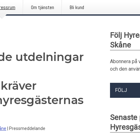
ressrum
Om tjänsten
Bli kund
Följ Hyr
Skåne
de utdelningar
Abonnera på 
och den använ
kräver
FÖLJ
 hyresgästernas
Senaste
Hyresgäs
åne
|
Pressmeddelande