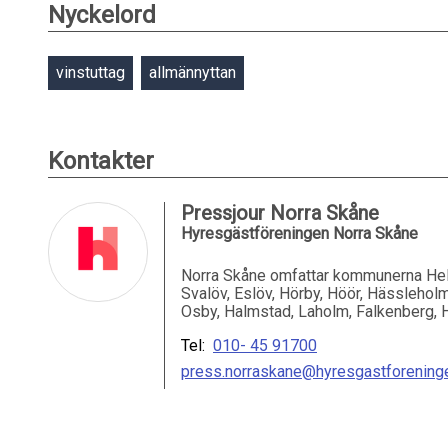
Nyckelord
vinstuttag
allmännyttan
Kontakter
Pressjour Norra Skåne
Hyresgästföreningen Norra Skåne
Norra Skåne omfattar kommunerna Hel
Svalöv, Eslöv, Hörby, Höör, Hässleholm
Osby, Halmstad, Laholm, Falkenberg, 
Tel:
010- 45 91700
press.norraskane@hyresgastforening