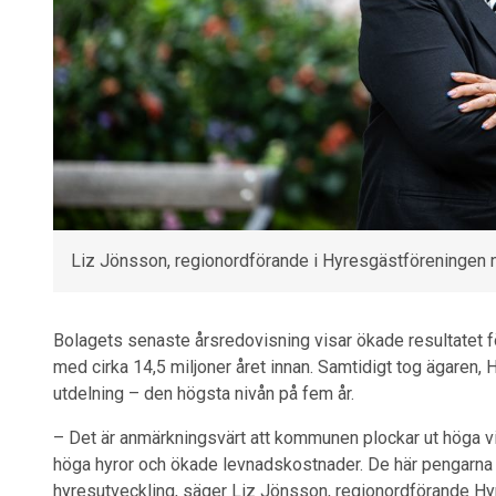
Liz Jönsson, regionordförande i Hyresgäst­föreningen 
Bolagets senaste årsredovisning visar ökade resultatet före
med cirka 14,5 miljoner året innan. Samtidigt tog ägaren,
utdelning – den högsta nivån på fem år.
– Det är anmärkningsvärt att kommunen plockar ut höga 
höga hyror och ökade levnadskostnader. De här pengarna bo
hyresutveckling, säger Liz Jönsson, regionordförande Hy