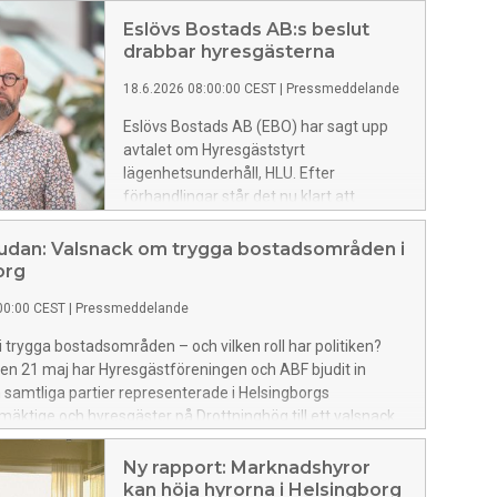
Eslövs Bostads AB:s beslut
drabbar hyresgästerna
18.6.2026 08:00:00 CEST
|
Pressmeddelande
Eslövs Bostads AB (EBO) har sagt upp
avtalet om Hyresgäststyrt
lägenhetsunderhåll, HLU. Efter
förhandlingar står det nu klart att
systemet avvecklas – något som enligt
Hyresgästföreningen innebär att
judan: Valsnack om trygga bostadsområden i
hyresgästerna förlorar både inflytande
org
och trygghet i sitt boende.
00:00 CEST
|
Pressmeddelande
i trygga bostadsområden – och vilken roll har politiken?
en 21 maj har Hyresgästföreningen och ABF bjudit in
ån samtliga partier representerade i Helsingborgs
ktige och hyresgäster på Drottninghög till ett valsnack.
Ny rapport: Marknadshyror
kan höja hyrorna i Helsingborg