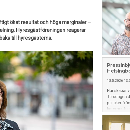
tigt ökat resultat och höga marginaler –
elning. Hyresgästföreningen reagerar
baka till hyresgästerna.
Pressinb
Helsingb
18.5.2026 13:
Hur skapar v
Torsdagen d
politiker fr
kommunfullmä