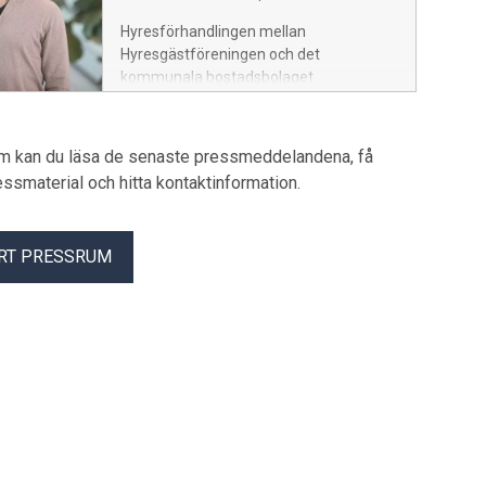
politiska debatten. Det konstaterar
Hyresförhandlingen mellan
Hyresgästföreningen region norra
Hyresgästföreningen och det
Skåne (omfattar kommuner i Skåne och
kommunala bostadsbolaget
Halland) i ett uttalande som antogs vid
Falkenbergs Bostads AB är nu avslutad.
regionfullmäktige den 25 april.
Då parterna inte nådde en lokal
överenskommelse har
um kan du läsa de senaste pressmeddelandena, få
Hyresmarknadskommittén (HMK)
pressmaterial och hitta kontaktinformation.
fastställt hyresnivån. Beslutet innebär
en hyreshöjning på 3,52 procent.
RT PRESSRUM