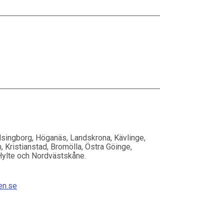
singborg, Höganäs, Landskrona, Kävlinge,
, Kristianstad, Bromölla, Östra Göinge,
Hylte och Nordvästskåne.
en.se