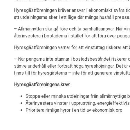
Hyresgästföreningen kräver ansvar i ekonomiskt svåra tid
att utdelningarna sker i ett läge där många hushåll press
– Allmännyttan ska gå före och ta samhällsansvar. När vins
återinvestera i bostäderna i stället för att föra över peng
Hyresgästföreningen varnar för att vinstuttag riskerar att
– När pengarna inte stannar i bostadsbeståndet riskerar 
sämre underhåll eller fortsatt höga hyreshöjningar. Det är
finns till för hyresgästerna – inte för att generera vinstut
Hyresgästföreningens krav:
Stoppa eller minska utdelningar från allmännyttiga
Återinvestera vinster i upprustning, energieffektivi
Prioritera rimliga hyror i en tid av ekonomisk oro