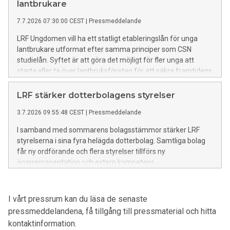
akuta situationen och minska risken för långsiktiga
lantbrukare
konsekvenser för svensk livsmedelsproduktion.
7.7.2026 07:30:00 CEST
|
Pressmeddelande
LRF Ungdomen vill ha ett statligt etableringslån för unga
lantbrukare utformat efter samma principer som CSN
studielån. Syftet är att göra det möjligt för fler unga att
starta eller ta över lantbruksföretag för att säkra framtidens
livsmedelsproduktion och stärka Sveriges beredskap.
LRF stärker dotterbolagens styrelser
3.7.2026 09:55:48 CEST
|
Pressmeddelande
I samband med sommarens bolagsstämmor stärker LRF
styrelserna i sina fyra helägda dotterbolag. Samtliga bolag
får ny ordförande och flera styrelser tillförs ny
ägarrepresentation och extern kompetens.
I vårt pressrum kan du läsa de senaste
pressmeddelandena, få tillgång till pressmaterial och hitta
kontaktinformation.