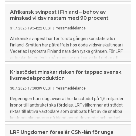
Afrikansk svinpest i Finland – behov av
minskad vildsvinsstam med 90 procent
31.7.2026 19:54:22 CEST
|
Pressmeddelande
Afrikansk svinpest har för första gången konstaterats i
Finland. Smittan har påträffats hos döda vildsvinskultingar i
Vederlax i sydöstra Finland nära den ryska gränsen. För LRF
är beskedet en tydlig påminnelse om hur viktigt det är att
fortsätta arbetet för att minska riskerna för smittspridning
och stärka det svenska smittskyddet.
Krisstödet minskar risken för tappad svensk
livsmedelsproduktion
30.7.2026 17:00:09 CEST
|
Pressmeddelande
Regeringen har i dag aviserat hur krisstödet på 1,6 miljarder
kronor till lantbruket ska fördelas. LRF välkomnar att stödet
riktas till aktiva växtodlare som drabbats hårt av de snabba
kostnadsökningarna på bland annat drivmedel och gödsel
med anledning av konflikten i Mellanöstern och stängningar
av Hormuzsundet. Beskedet är viktigt för att lindra den
LRF Ungdomen föreslår CSN-lån för unga