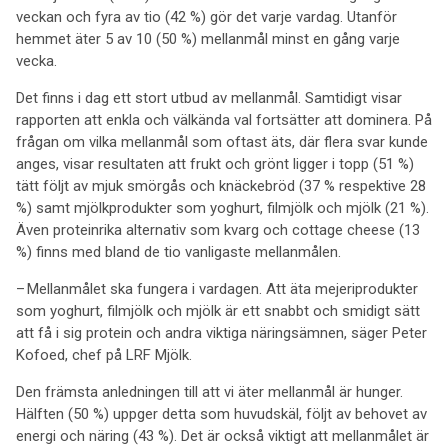
veckan och fyra av tio (42 %) gör det varje vardag. Utanför
hemmet äter 5 av 10 (50 %) mellanmål minst en gång varje
vecka.
Det finns i dag ett stort utbud av mellanmål. Samtidigt visar
rapporten att enkla och välkända val fortsätter att dominera. På
frågan om vilka mellanmål som oftast äts, där flera svar kunde
anges, visar resultaten att frukt och grönt ligger i topp (51 %)
tätt följt av mjuk smörgås och knäckebröd (37 % respektive 28
%) samt mjölkprodukter som yoghurt, filmjölk och mjölk (21 %).
Även proteinrika alternativ som kvarg och cottage cheese (13
%) finns med bland de tio vanligaste mellanmålen.
– Mellanmålet ska fungera i vardagen. Att äta mejeriprodukter
som yoghurt, filmjölk och mjölk är ett snabbt och smidigt sätt
att få i sig protein och andra viktiga näringsämnen, säger Peter
Kofoed, chef på LRF Mjölk.
Den främsta anledningen till att vi äter mellanmål är hunger.
Hälften (50 %) uppger detta som huvudskäl, följt av behovet av
energi och näring (43 %). Det är också viktigt att mellanmålet är