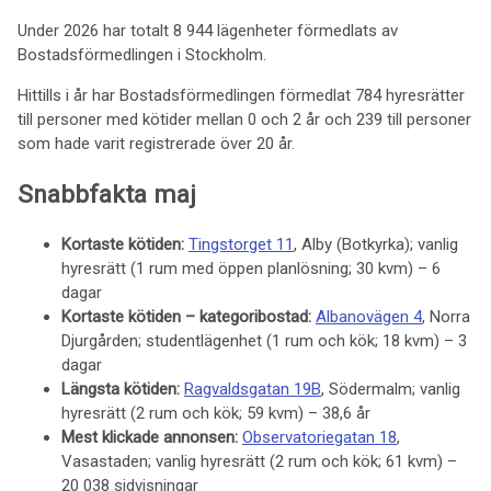
Under 2026 har totalt 8 944 lägenheter förmedlats av
Bostadsförmedlingen i Stockholm.
Hittills i år har Bostadsförmedlingen förmedlat 784 hyresrätter
till personer med kötider mellan 0 och 2 år och 239 till personer
som hade varit registrerade över 20 år.
Snabbfakta maj
Kortaste kötiden:
Tingstorget 11
, Alby (Botkyrka); vanlig
hyresrätt (1 rum med öppen planlösning; 30 kvm) – 6
dagar
Kortaste kötiden – kategoribostad:
Albanovägen 4
, Norra
Djurgården; studentlägenhet (1 rum och kök; 18 kvm) – 3
dagar
Längsta kötiden:
Ragvaldsgatan 19B
, Södermalm; vanlig
hyresrätt (2 rum och kök; 59 kvm) – 38,6 år
Mest klickade annonsen:
Observatoriegatan 18
,
Vasastaden; vanlig hyresrätt (2 rum och kök; 61 kvm) –
20 038 sidvisningar