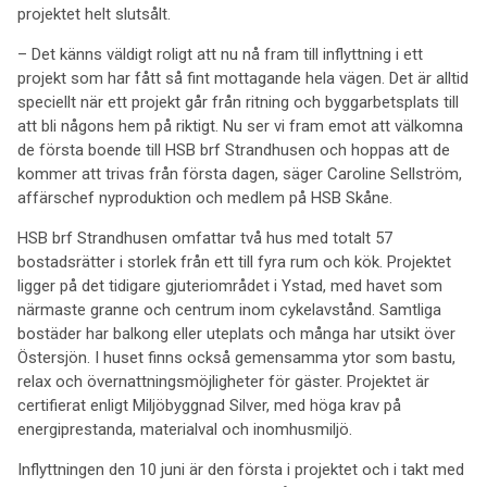
projektet helt slutsålt.
– Det känns väldigt roligt att nu nå fram till inflyttning i ett
projekt som har fått så fint mottagande hela vägen. Det är alltid
speciellt när ett projekt går från ritning och byggarbetsplats till
att bli någons hem på riktigt. Nu ser vi fram emot att välkomna
de första boende till HSB brf Strandhusen och hoppas att de
kommer att trivas från första dagen, säger Caroline Sellström,
affärschef nyproduktion och medlem på HSB Skåne.
HSB brf Strandhusen omfattar två hus med totalt 57
bostadsrätter i storlek från ett till fyra rum och kök. Projektet
ligger på det tidigare gjuteriområdet i Ystad, med havet som
närmaste granne och centrum inom cykelavstånd. Samtliga
bostäder har balkong eller uteplats och många har utsikt över
Östersjön. I huset finns också gemensamma ytor som bastu,
relax och övernattningsmöjligheter för gäster. Projektet är
certifierat enligt Miljöbyggnad Silver, med höga krav på
energiprestanda, materialval och inomhusmiljö.
Inflyttningen den 10 juni är den första i projektet och i takt med