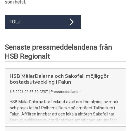
som helst.
FÖLJ
Senaste pressmeddelandena från
HSB Regionalt
HSB MälarDalarna och Sakofall möjliggör
bostadsutveckling i Falun
6.8.2026 09:58:30 CEST
|
Pressmeddelande
HSB MälarDalarna har tecknat avtal om försäljning av mark
och projektet brf Polhems Backe på området Tallbacken i
Falun. Affären innebär att den lokala aktören Sakofall tar
över utvecklingen av området med ambitionen att uppföra
nya bostadsrätter.