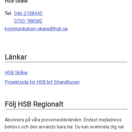
HSB Skåne
Tel:
046-2108445
0730-788582
kommunikation-skane@hsb.se
Länkar
HSB Skåne
Projektsida för HSB brf Strandhusen
Följ HSB Regionalt
Abonnera på våra pressmeddelanden. Endast mejladress
behövs och den används bara här. Du kan avanmäla dig när