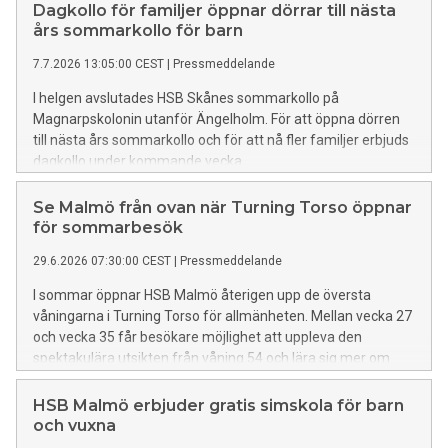
Dagkollo för familjer öppnar dörrar till nästa
års sommarkollo för barn
7.7.2026 13:05:00 CEST
|
Pressmeddelande
I helgen avslutades HSB Skånes sommarkollo på
Magnarpskolonin utanför Ängelholm. För att öppna dörren
till nästa års sommarkollo och för att nå fler familjer erbjuds
dagkollo under kommande vecka.
Se Malmö från ovan när Turning Torso öppnar
för sommarbesök
29.6.2026 07:30:00 CEST
|
Pressmeddelande
I sommar öppnar HSB Malmö återigen upp de översta
våningarna i Turning Torso för allmänheten. Mellan vecka 27
och vecka 35 får besökare möjlighet att uppleva den
spektakulära utsikten från våning 54 och lära sig mer om
Malmös mest välkända landmärke.
HSB Malmö erbjuder gratis simskola för barn
och vuxna