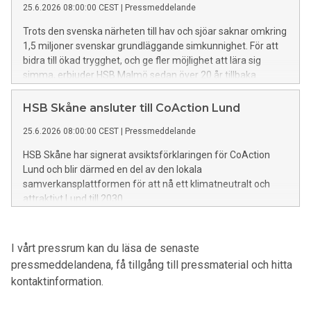
25.6.2026 08:00:00 CEST
|
Pressmeddelande
Trots den svenska närheten till hav och sjöar saknar omkring
1,5 miljoner svenskar grundläggande simkunnighet. För att
bidra till ökad trygghet, och ge fler möjlighet att lära sig
simma, erbjuder HSB Malmö sedan över 20 år tillbaka
kostnadsfri sommarsimskola för sina medlemmar. Initiativet
har lockat många intresserade även i år.
HSB Skåne ansluter till CoAction Lund
25.6.2026 08:00:00 CEST
|
Pressmeddelande
HSB Skåne har signerat avsiktsförklaringen för CoAction
Lund och blir därmed en del av den lokala
samverkansplattformen för att nå ett klimatneutralt och
attraktivt Lund till 2030.
I vårt pressrum kan du läsa de senaste
pressmeddelandena, få tillgång till pressmaterial och hitta
kontaktinformation.