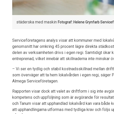
städerska med maskin
Fotograf: Helene Grynfarb
Service
Serviceföretagens analys visar att kommuner med lokalv
genomsnitt har omkring 45 procent lägre direkta städkos
delen av verksamheten drivs i egen regi. Samtidigt ökar k
entreprenad, vilket innebär att skillnaderna inte minskar 
– Vi ser en tydlig och stabil kostnadsskillnad mellan drift
som överväger att ta hem lokalvården i egen regi, säger Pa
Almega Serviceföretagen.
Rapporten visar dock att valet av driftform i sig inte avgör 
kompetens och uppföljning som är avgörande för resultat
och Tanum visar att upphandlad lokalvård kan vara både ko
att upphandlingarna utformas med tydliga krav och följs up