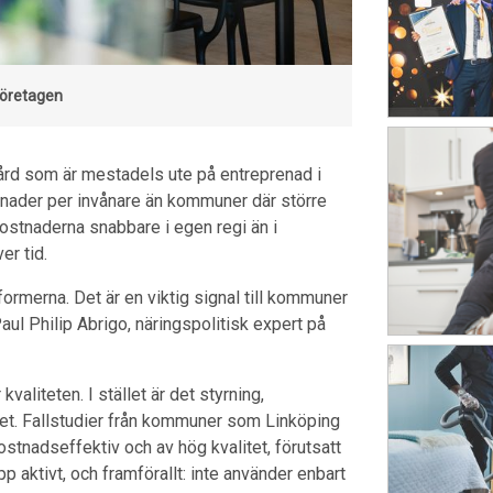
företagen
ård som är mestadels ute på entreprenad i
tnader per invånare än kommuner där större
ostnaderna snabbare i egen regi än i
över tid.
formerna. Det är en viktig signal till kommuner
ul Philip Abrigo, näringspolitisk expert på
kvaliteten. I stället är det styrning,
et. Fallstudier från kommuner som Linköping
stnadseffektiv och av hög kvalitet, förutsatt
p aktivt, och framförallt: inte använder enbart