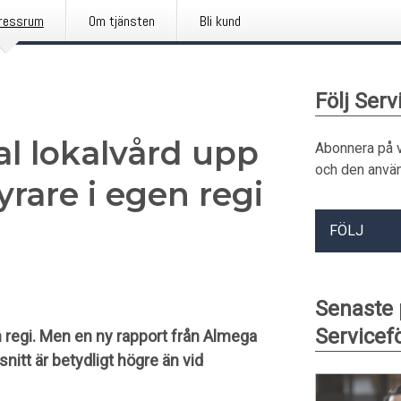
ressrum
Om tjänsten
Bli kund
Följ Ser
l lokalvård upp
Abonnera på 
och den använ
yrare i egen regi
FÖLJ
Senaste
Servicef
en regi. Men en ny rapport från Almega
itt är betydligt högre än vid