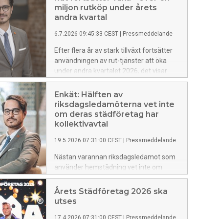
miljon rutköp under årets
andra kvartal
6.7.2026 09:45:33 CEST
|
Pressmeddelande
Efter flera år av stark tillväxt fortsätter
användningen av rut-tjänster att öka
under andra kvartalet 2026, det visar
Rutindikatorn.
Enkät: Hälften av
riksdagsledamöterna vet inte
om deras städföretag har
kollektivavtal
19.5.2026 07:31:00 CEST
|
Pressmeddelande
Nästan varannan riksdagsledamot som
använder hemstädning vet inte om
företaget de anlitar har kollektivavtal.
Tre av fyra saknar även kännedom om
Årets Städföretag 2026 ska
företaget är auktoriserat. Det visar en ny
utses
enkät från Almega Serviceföretagen.
17.4.2026 07:31:00 CEST
|
Pressmeddelande