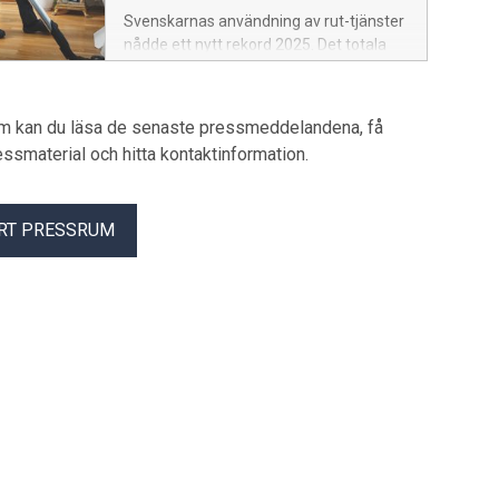
Svenskarnas användning av rut-tjänster
nådde ett nytt rekord 2025. Det totala
beloppet uppgick till nästan 9 miljarder
kronor, den högsta summan hittills och
en ökning med 8 procent jämfört med
um kan du läsa de senaste pressmeddelandena, få
2024. Att den största tillväxten sker i
pressmaterial och hitta kontaktinformation.
norr visar att rut-tjänster börjar bli en del
av alla svenskars vardag. Det visar årets
Rutindikator från Almega
RT PRESSRUM
Hemserviceföretagen.