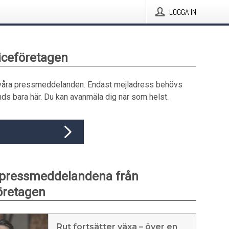
LOGGA IN
viceföretagen
våra pressmeddelanden. Endast mejladress behövs
ds bara här. Du kan avanmäla dig när som helst.
 pressmeddelandena från
öretagen
Rut fortsätter växa – över en