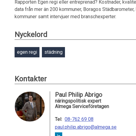
Rapporten Egen regi eller entreprenad? Kostnader, kvalit
data från mer än 200 kommuner, Boragos Städbarometer, k
kommuner samt intervjuer med branschexperter.
Nyckelord
egen regi
städning
Kontakter
Paul Philip Abrigo
näringspolitisk expert
Almega Serviceföretagen
Tel:
08-762 69 08
paul.philip.abrigo@almega.se