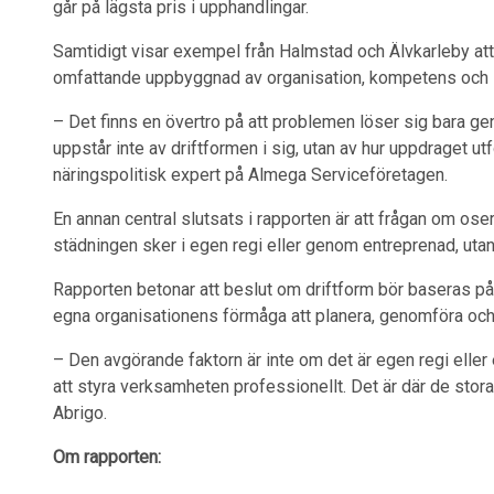
går på lägsta pris i upphandlingar.
Samtidigt visar exempel från Halmstad och Älvkarleby att
omfattande uppbyggnad av organisation, kompetens och 
– Det finns en övertro på att problemen löser sig bara g
uppstår inte av driftformen i sig, utan av hur uppdraget 
näringspolitisk expert på Almega Serviceföretagen.
En annan central slutsats i rapporten är att frågan om ose
städningen sker i egen regi eller genom entreprenad, utan 
Rapporten betonar att beslut om driftform bör baseras på
egna organisationens förmåga att planera, genomföra oc
– Den avgörande faktorn är inte om det är egen regi ell
att styra verksamheten professionellt. Det är där de stora
Abrigo.
Om rapporten: