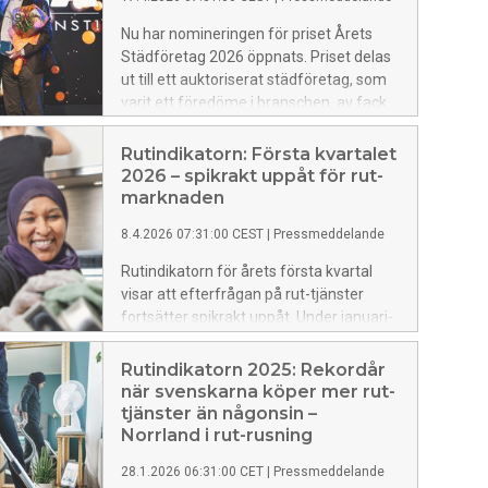
Nu har nomineringen för priset Årets
Städföretag 2026 öppnats. Priset delas
ut till ett auktoriserat städföretag, som
varit ett föredöme i branschen, av fack
och arbetsgivare tillsammans.
Rutindikatorn: Första kvartalet
2026 – spikrakt uppåt för rut-
marknaden
8.4.2026 07:31:00 CEST
|
Pressmeddelande
Rutindikatorn för årets första kvartal
visar att efterfrågan på rut-tjänster
fortsätter spikrakt uppåt. Under januari-
mars 2026 gjorde drygt 1,02 miljoner
köpare rut-avdrag till ett sammanlagt
Rutindikatorn 2025: Rekordår
värde av cirka 2,1 miljarder kronor.
när svenskarna köper mer rut-
Jämfört med samma period 2025
tjänster än någonsin –
motsvarar det en ökning med cirka 7
Norrland i rut-rusning
procent i antal köpare och 7,5 procent i
28.1.2026 06:31:00 CET
|
Pressmeddelande
totalbelopp.