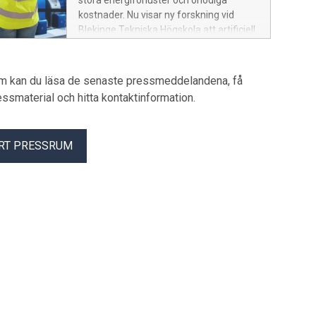
stora energiförluster och onödiga
kostnader. Nu visar ny forskning vid
Blekinge Tekniska Högskola att artificiell
intelligens kan hjälpa energibolag att
upptäcka problemen tidigare och göra
fjärrvärmen både effektivare och mer
um kan du läsa de senaste pressmeddelandena, få
hållbar.
pressmaterial och hitta kontaktinformation.
RT PRESSRUM