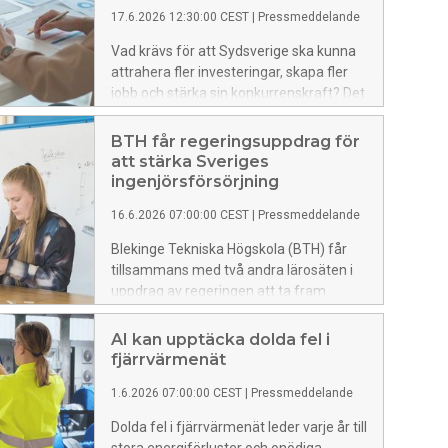
17.6.2026 12:30:00 CEST
|
Pressmeddelande
Vad krävs för att Sydsverige ska kunna
attrahera fler investeringar, skapa fler
jobb och stärka sin konkurrenskraft? Det
ska en ny industridoktorand undersöka
inom ramen för ett samarbete mellan
BTH får regeringsuppdrag för
Blekinge Tekniska Högskola (BTH) och
att stärka Sveriges
Sydsvenska Industri- och
ingenjörsförsörjning
Handelskammaren.
16.6.2026 07:00:00 CEST
|
Pressmeddelande
Blekinge Tekniska Högskola (BTH) får
tillsammans med två andra lärosäten i
uppdrag av regeringen att ta fram
förslag på hur fler studenter på
civilingenjörsutbildningar kan fullfölja
AI kan upptäcka dolda fel i
sina studier och ta examen. Uppdraget
fjärrvärmenät
är en del av regeringens satsning för att
1.6.2026 07:00:00 CEST
|
Pressmeddelande
stärka Sveriges långsiktiga
kompetensförsörjning inom teknik- och
Dolda fel i fjärrvärmenät leder varje år till
ingenjörsområdet.