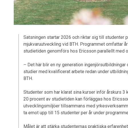
Satsningen startar 2026 och riktar sig till studenter
mjukvaruutveckling vid BTH. Programmet omfattar års
studietiden genomförs hos Ericsson parallellt med or
– Det här blir en ny generation ingenjörsutbildningar
studier med kvalificerat arbete redan under utbildni
BTH.
Studenter som har klarat sina kurser inför årskurs 3 
20 procent av studietiden kan förläggas hos Ericsson,
utvecklingsmiljöer tillsammans med yrkesverksamma in
ta emot upp till 15 studenter per år under programmet
Målet är att stärka studenternas praktiska erfarenhe