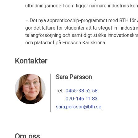
utbildningsmodell som ligger närmare industrins ko
– Det nya apprenticeship-programmet med BTH för 
gör det lättare för studenter att ta steget in i industri
talangförsörjning och samtidigt stärka innovationskr
och platschef på Ericsson Karlskrona.
Kontakter
Sara Persson
Tel:
0455-38 52 58
070-146 11 83
sara.persson@bth.se
Om oss