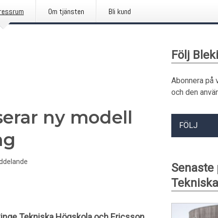
ressrum
Om tjänsten
Bli kund
Följ Ble
Abonnera på 
och den använ
serar ny modell
FÖLJ
ng
ddelande
Senaste 
Tekniska
kinge Tekniska Högskola och Ericsson