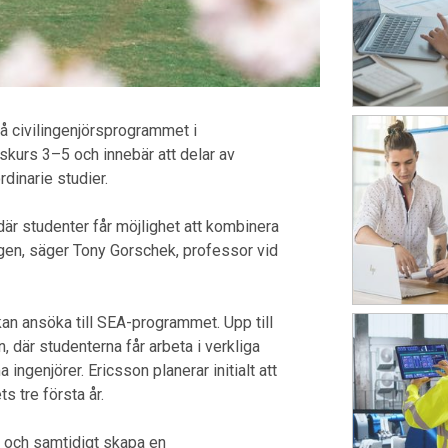
 på civilingenjörsprogrammet i
kurs 3–5 och innebär att delar av
dinarie studier.
 där studenter får möjlighet att kombinera
ngen, säger Tony Gorschek, professor vid
kan ansöka till SEA-programmet. Upp till
 där studenterna får arbeta i verkliga
genjörer. Ericsson planerar initialt att
s tre första år.
t och samtidigt skapa en