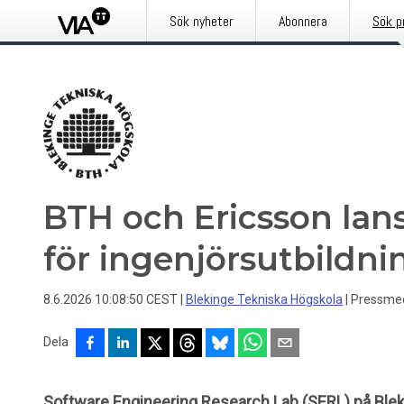
Sök nyheter
Abonnera
Sök p
BTH och Ericsson lan
för ingenjörsutbildni
8.6.2026 10:08:50 CEST
|
Blekinge Tekniska Högskola
|
Pressme
Dela
Software Engineering Research Lab (SERL) på Ble