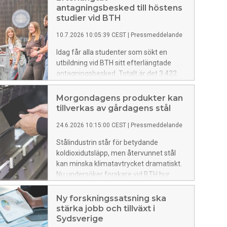
antagningsbesked till höstens
studier vid BTH
10.7.2026 10:05:39 CEST
|
Pressmeddelande
Idag får alla studenter som sökt en
utbildning vid BTH sitt efterlängtade
antagningsbesked. Totalt är det 3 422
studenter som erbjuds en
utbildningsplats vid BTH med start till
Morgondagens produkter kan
hösten.
tillverkas av gårdagens stål
24.6.2026 10:15:00 CEST
|
Pressmeddelande
Stålindustrin står för betydande
koldioxidutsläpp, men återvunnet stål
kan minska klimatavtrycket dramatiskt.
Nu undersöker forskare vid BTH hur
återvunnet stål kan användas i vanliga
konsumentprodukter utan att kvaliteten
Ny forskningssatsning ska
försämras.
stärka jobb och tillväxt i
Sydsverige