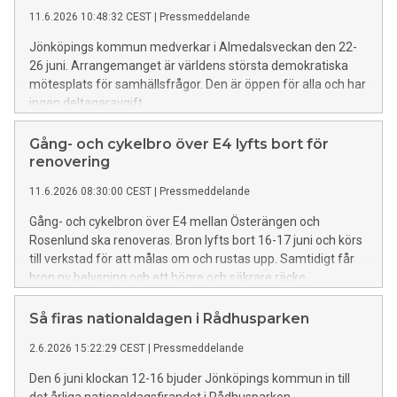
11.6.2026 10:48:32 CEST
|
Pressmeddelande
Jönköpings kommun medverkar i Almedalsveckan den 22-
26 juni. Arrangemanget är världens största demokratiska
mötesplats för samhällsfrågor. Den är öppen för alla och har
ingen deltagaravgift.
Gång- och cykelbro över E4 lyfts bort för
renovering
11.6.2026 08:30:00 CEST
|
Pressmeddelande
Gång- och cykelbron över E4 mellan Österängen och
Rosenlund ska renoveras. Bron lyfts bort 16-17 juni och körs
till verkstad för att målas om och rustas upp. Samtidigt får
bron ny belysning och ett högre och säkrare räcke.
Så firas nationaldagen i Rådhusparken
2.6.2026 15:22:29 CEST
|
Pressmeddelande
Den 6 juni klockan 12-16 bjuder Jönköpings kommun in till