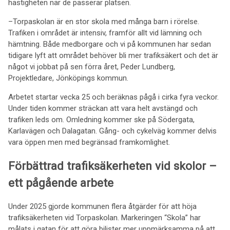
hastigheten när de passerar platsen.
–Torpaskolan är en stor skola med många barn i rörelse.
Trafiken i området är intensiv, framför allt vid lämning och
hämtning. Både medborgare och vi på kommunen har sedan
tidigare lyft att området behöver bli mer trafiksäkert och det är
något vi jobbat på sen förra året, Peder Lundberg,
Projektledare, Jönköpings kommun.
Arbetet startar vecka 25 och beräknas pågå i cirka fyra veckor.
Under tiden kommer sträckan att vara helt avstängd och
trafiken leds om. Omledning kommer ske på Södergata,
Karlavägen och Dalagatan. Gång- och cykelväg kommer delvis
vara öppen men med begränsad framkomlighet.
Förbättrad trafiksäkerheten vid skolor –
ett pågående arbete
Under 2025 gjorde kommunen flera åtgärder för att höja
trafiksäkerheten vid Torpaskolan. Markeringen “Skola” har
målats i gatan för att göra bilister mer uppmärksamma på att