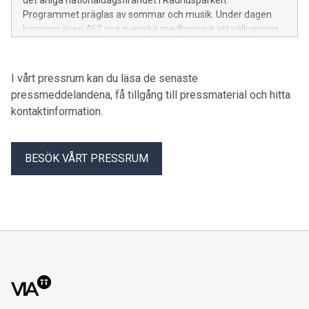
det årliga nationaldagsfirandet i Rådhusparken.
Programmet präglas av sommar och musik. Under dagen
kommer även 462 nya svenska medborgare att välkomnas.
I vårt pressrum kan du läsa de senaste
pressmeddelandena, få tillgång till pressmaterial och hitta
kontaktinformation.
BESÖK VÅRT PRESSRUM