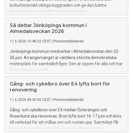
kulturhistoriskt viktiga byggnaden och ge den bättre
förutsättningar att stå kvar för framtiden.
Så deltar Jönköpings kommun i
Almedalsveckan 2026
11.6.2026 10:48:32 CEST
|
Pressmeddelande
Jönköpings kommun medverkar i Almedalsveckan den 22-
26 juni. Arrangemanget är världens största demokratiska
mötesplats för samhällsfrågor. Den är öppen för alla och har
ingen deltagaravgift.
Gång- och cykelbro över E4 lyfts bort för
renovering
11.6.2026 08:30:00 CEST
|
Pressmeddelande
Gång- och cykelbron över E4 mellan Österängen och
Rosenlund ska renoveras. Bron lyfts bort 16-17 juni och körs
till verkstad för att målas om och rustas upp. Samtidigt får
bron ny belysning och ett högre och säkrare räcke.