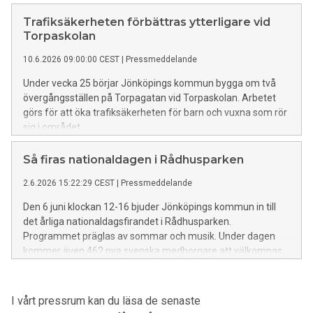
Trafiksäkerheten förbättras ytterligare vid
Torpaskolan
10.6.2026 09:00:00 CEST
|
Pressmeddelande
Under vecka 25 börjar Jönköpings kommun bygga om två
övergångsställen på Torpagatan vid Torpaskolan. Arbetet
görs för att öka trafiksäkerheten för barn och vuxna som rör
sig i området.
Så firas nationaldagen i Rådhusparken
2.6.2026 15:22:29 CEST
|
Pressmeddelande
Den 6 juni klockan 12-16 bjuder Jönköpings kommun in till
det årliga nationaldagsfirandet i Rådhusparken.
Programmet präglas av sommar och musik. Under dagen
kommer även 462 nya svenska medborgare att välkomnas.
I vårt pressrum kan du läsa de senaste